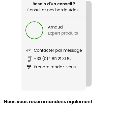
VTT / Vélo
Besoin d'un conseil ?
Consultez nos hardguides !
Genre
Femme
Arnaud
Expert produits
Poids
280 g x 2
Contacter par message
Nom du produit
+33 (0)4 85 21 31 82
Gauge Boa
Prendre rendez-vous
Dragonne
Fixe
Matériaux
Aluminium
Nous vous recommandons également
Rigidité de la semelle