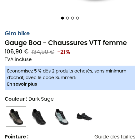
Giro bike
Gauge Boa - Chaussures VTT femme
106,90 €
134,90 €
-21%
TVA incluse
Economisez 5 % dès 2 produits achetés, sans minimum
d'achat, avec le code Summer5.
En savoir plus
Couleur
:
Dark Sage
Le VTT à haut niveau
Avec les
Gauge Boa
de la marque
Giro
, transformez
chaque coup de pédale en énergie utilisable de
déplacement. En
compétition ou en ride samedi
,
Pointure
:
Guide des tailles
gagnez en efficacité et ergonomie avec ces