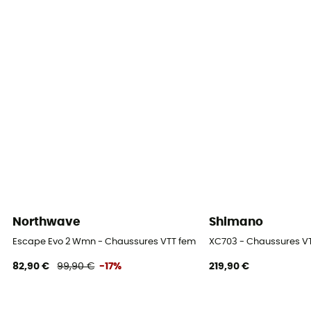
Rigide
Poignée
Bi-matière (liège / mousse)
Semelle intermédiaire
EVA
Nombre de brins
3 brins
Longueur déplié
115 - 135 cm
Northwave
Shimano
Semelle extérieure
Escape Evo 2 Wmn - Chaussures VTT femme
XC703 - Chaussures 
Caoutchouc
82,90 €
99,90 €
-17%
219,90 €
Saison
Automne/Hiver / Printemps/Été