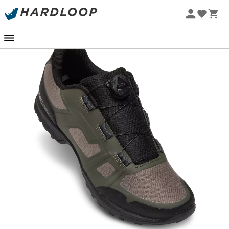
Promos d'été 🔥 -5 % EXTRA dès 2 produits* code Summer5
-5% Extra - Code Summer5