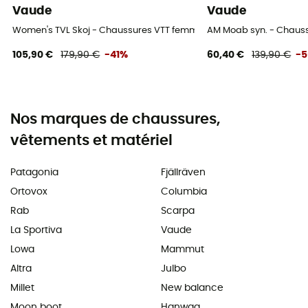
Vaude
Vaude
Women's TVL Skoj - Chaussures VTT femme
AM Moab syn. - Chaus
105,90 €
179,90 €
-41%
60,40 €
139,90 €
-
Nos marques de chaussures,
vêtements et matériel
Patagonia
Fjällräven
Ortovox
Columbia
Rab
Scarpa
La Sportiva
Vaude
Lowa
Mammut
Altra
Julbo
Millet
New balance
Moon boot
Hanwag