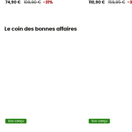
74,90 €
109,90 €
-31%
110,90 €
159,95 €
-
Le coin des bonnes affaires
Eco-conçu
Eco-conçu