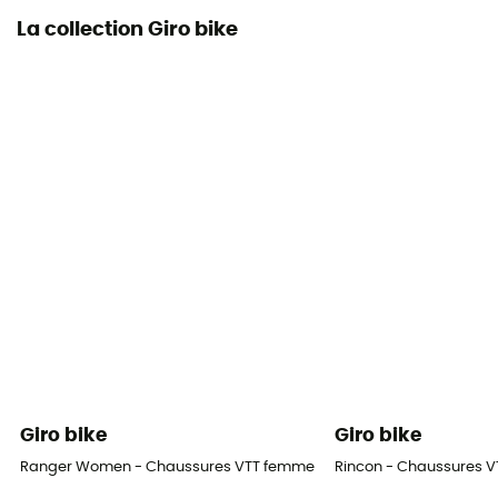
La collection Giro bike
Compatibilité avec pédales automatiques
SPD
Eléments réfléchissants
Non
Construction du bâton
Longueur réglable
Giro bike
Giro bike
Ranger Women - Chaussures VTT femme
Rincon - Chaussures 