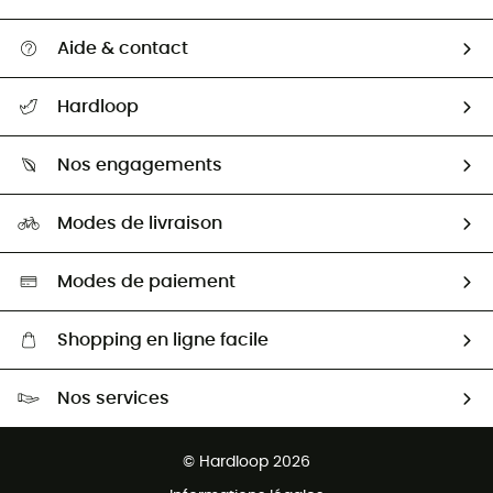
Aide & contact
Suivre mon colis
Hardloop
Retour & remboursement
Qui sommes-nous ?
Guide des tailles
Nos engagements
Carrières
Comment bien choisir ?
Notre empreinte
HardGuides
Modes de livraison
Seconde Main
Seconde main
Nos ambassadeurs
Aide & Contact
Sélection éco-responsable
Modes de paiement
Shopping en ligne facile
Livraison gratuite dès 100 €
Nos services
Retour gratuit sous 100 jours
Ventes aux groupes & club
Service client gratuit
© Hardloop 2026
Programme d'affiliation