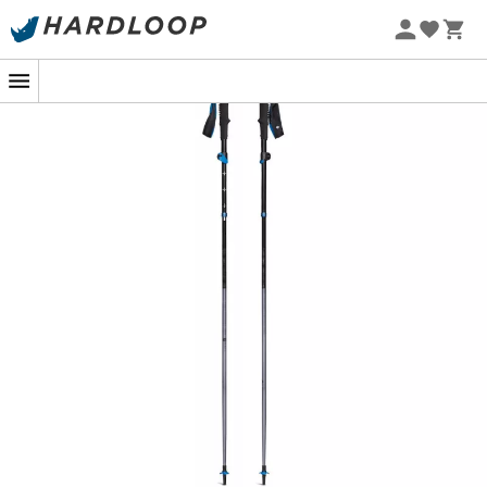
Promos d'été 🔥 -5 % EXTRA dès 2 produits* code Summer5
-5% Extra - Code Summer5
Les bâtons de toutes les sorties
Ultra-compressibles
, les
Distance FLZ
de
Black
Diamond
sont l'allié rêvé de vos excursions en
montagne, que vous pratiquiez le
trail
ou les grandes
randonnées
. Dotés du réglage
FlickLock®
, ils