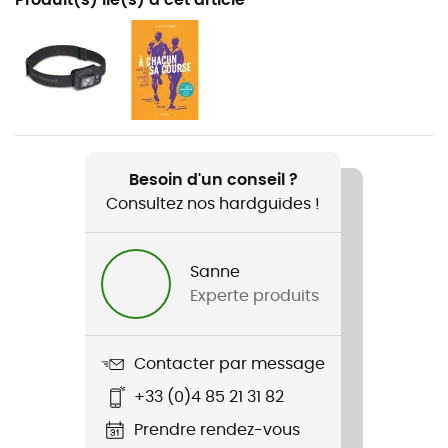
Trail / Trekking
Genre
Homme / Femme
Poids
2 x 220 g
Besoin d'un conseil ?
Consultez nos hardguides !
Nom du produit
Distance FLZ
Sanne
Technologies utilisées
Experte produits
FlickLock®
Poignée
Contacter par message
Mousse
+33 (0)4 85 21 31 82
Nombre de brins
Prendre rendez-vous