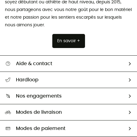
soyez débutant ou athlète de haut niveau, depuis 2015,
nous partageons avec vous notre goût pour le bon matériel
et notre passion pour les sentiers escarpés sur lesquels
nous aimons jouer.
En savoir +
Aide & contact
Suivre mon colis
Hardloop
Retour & remboursement
Qui sommes-nous ?
Guide des tailles
Nos engagements
Carrières
Comment bien choisir ?
Notre empreinte
HardGuides
Modes de livraison
Seconde Main
Seconde main
Nos ambassadeurs
Aide & Contact
Sélection éco-responsable
Modes de paiement