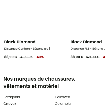
Black Diamond
Black Diamond
Distance Carbon - Bâtons trail
Distance FLZ - Bâtons t
88,90 €
149,90 €
-40%
88,90 €
149,90 €
-
Nos marques de chaussures,
vêtements et matériel
Patagonia
Fjällräven
Ortovox
Columbia