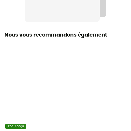
3 brins
Pointe
Carbure
Nous vous recommandons également
Matériau du bâton
Aluminium
Paire
Oui
Eco-conçu