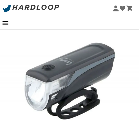
Promos d'été 🔥 -5 % EXTRA dès 2 produits* code Summer5
-5% Extra - Code Summer5
Contec Speed LED : Illuminez votre
chemin avec style et facilité !