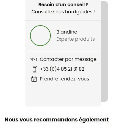
Vélo / Cyclotourisme
Besoin d'un conseil ?
Consultez nos hardguides !
Genre
Homme / Femme
Blandine
Experte produits
Poids
14 g
Contacter par message
Nom du produit
+33 (0)4 85 21 31 82
Speed Led
Prendre rendez-vous
Batterie
4 piles AAA
Alimentation
Piles
Nous vous recommandons également
Lumens (Puissance)