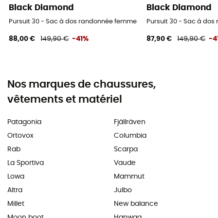
Black Diamond
Black Diamond
Pursuit 30 - Sac à dos randonnée femme
Pursuit 30 - Sac à do
88,00 €
149,90 €
-41%
87,90 €
149,90 €
-4
Nos marques de chaussures,
vêtements et matériel
Patagonia
Fjällräven
Ortovox
Columbia
Rab
Scarpa
La Sportiva
Vaude
Lowa
Mammut
Altra
Julbo
Millet
New balance
Moon boot
Hanwag