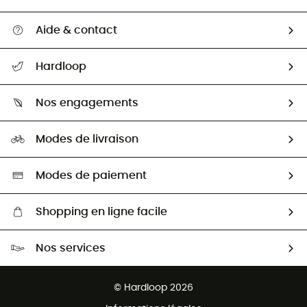
Aide & contact
Suivre mon colis
Hardloop
Retour & remboursement
Qui sommes-nous ?
Guide des tailles
Nos engagements
Carrières
Comment bien choisir ?
Notre empreinte
HardGuides
Modes de livraison
Seconde Main
Seconde main
Nos ambassadeurs
Aide & Contact
Sélection éco-responsable
Modes de paiement
Shopping en ligne facile
Livraison gratuite dès 100 €
Nos services
Retour gratuit sous 100 jours
Ventes aux groupes & club
Service client gratuit
© Hardloop 2026
Programme d'affiliation