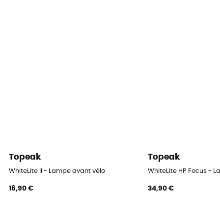
20
Système de fixation
Sangle en caoutchouc
Emplacement de la lampe
Avant / Guidon
Ampoule
LED
Autonomie lampe avant
[Max] 2h
Topeak
Topeak
WhiteLite II - Lampe avant vélo
WhiteLite HP Focus - 
16,90 €
34,90 €