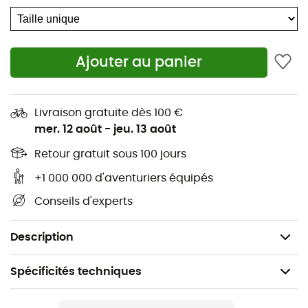
tombe. Assurez votre visibilité et votre sécurité avec
cette lampe avant pratique et esthétique.
Domaine d'utilisation : vélo
Ajouter au panier
Alimenté par batterie
LED
Puissance d'éclairage : 20,0 lux
Livraison gratuite dès 100 €
mer. 12 août
-
jeu. 13 août
Autonomie max : 2,0 h
Montage sans outil
Retour gratuit sous 100 jours
4 piles
+1 000 000 d'aventuriers équipés
Type de batterie : AAA (micro, LR 03)
Conseils d'experts
Fixation : montage au guidon,
Matériau : plastique
Description
Spécificités techniques
Recommandé pour