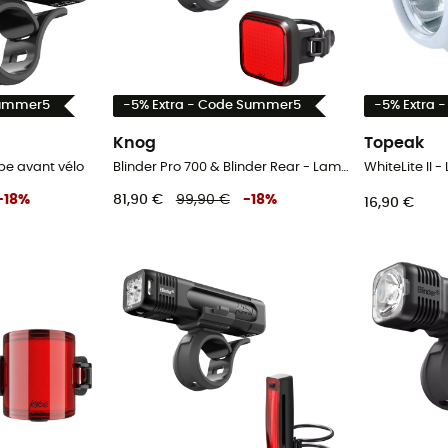
Summer5
-5% Extra - Code Summer5
-5% Extra 
Knog
Topeak
pe avant vélo
Blinder Pro 700 & Blinder Rear - Lampe avant vélo
WhiteLite II 
-
18
%
81,90 €
99,90 €
-
18
%
16,90 €