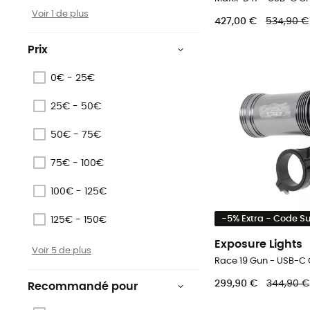
Voir 1 de plus
427,00 €
534,90 €
Prix
0€ - 25€
25€ - 50€
50€ - 75€
75€ - 100€
100€ - 125€
-5% Extra - Code 
125€ - 150€
Exposure Lights
Voir 5 de plus
299,90 €
344,90 €
Recommandé pour