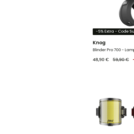
1 500 - 1 999
500 - 999
Voir 1 de plus
-5% Extra - Code 
Knog
Blinder Pro 700 - Lam
48,90 €
59,90 €