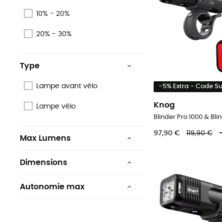
10% - 20%
20% - 30%
Type
Lampe avant vélo
-5% Extra - Code 
Knog
Lampe vélo
97,90 €
119,90 €
Max Lumens
Moins de 49
Dimensions
1 000 - 1 499
41.5 x 33.5 x 93.5 mm
Autonomie max
50 - 149
Moins de 49 h
250 - 499