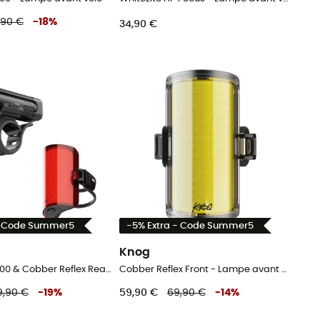
,90 €
-
18
%
34,90 €
- Code Summer5
-5% Extra - Code Summer5
Knog
Blinder Pro 1000 & Cobber Reflex Rear - Lampe avant vélo
Cobber Reflex Front - Lampe avant vélo
9,90 €
-
19
%
59,90 €
69,90 €
-
14
%