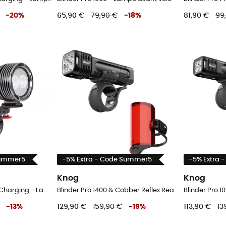
-
20
%
65,90 €
79,90 €
-
18
%
81,90 €
99
Summer5
-5% Extra - Code Summer5
-5% Extra 
Knog
Knog
Race 19 Gun - USB-C Charging - Lampe avant vélo
Blinder Pro 1400 & Cobber Reflex Rear - Lampe avant vélo
-
13
%
129,90 €
159,90 €
-
19
%
113,90 €
13