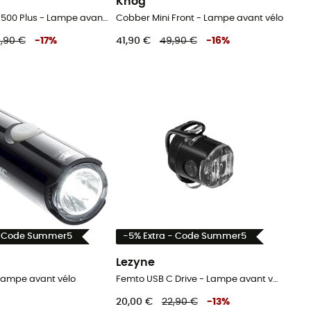
Knog
Classic Drive 500 Plus - Lampe avant vélo
Cobber Mini Front - Lampe avant vélo
,90 €
-
17
%
41,90 €
49,90 €
-
16
%
- Code Summer5
-5% Extra - Code Summer5
Lezyne
 Lampe avant vélo
Femto USB C Drive - Lampe avant vélo
20,00 €
22,90 €
-
13
%