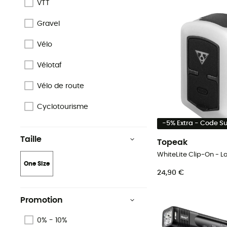
VTT
Gravel
Vélo
Vélotaf
Vélo de route
Cyclotourisme
-5% Extra - Code 
Taille
Topeak
WhiteLite Clip-On - 
One Size
24,90 €
Promotion
0% - 10%