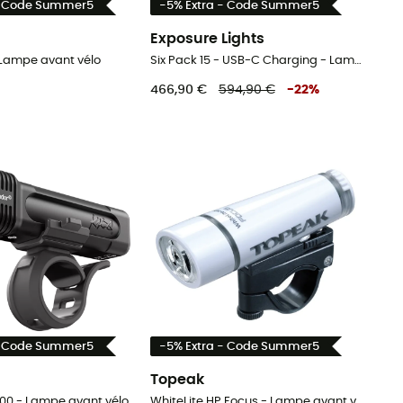
- Code Summer5
-5% Extra - Code Summer5
Exposure Lights
- Lampe avant vélo
Six Pack 15 - USB-C Charging - Lampe avant vélo
466,90 €
594,90 €
-
22
%
- Code Summer5
-5% Extra - Code Summer5
Topeak
1400 - Lampe avant vélo
WhiteLite HP Focus - Lampe avant vélo