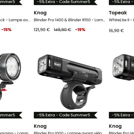
Summer5
-5% Extra - Code Summer5
-5% Extra 
Knog
Topeak
Cobber Reflex Twinpack - Lampe avant vélo
Blinder Pro 1400 & Blinder R150 - Lampe avant vélo
WhiteLite II 
-
15
%
121,90 €
149,90 €
-
19
%
16,90 €
Summer5
-5% Extra - Code Summer5
-5% Extra 
Knog
Knog
MaXx-D 17 - USB-C Charging - Lampe avant vélo
Blinder Pro 1000 - Lampe avant vélo
Blinder Pro 