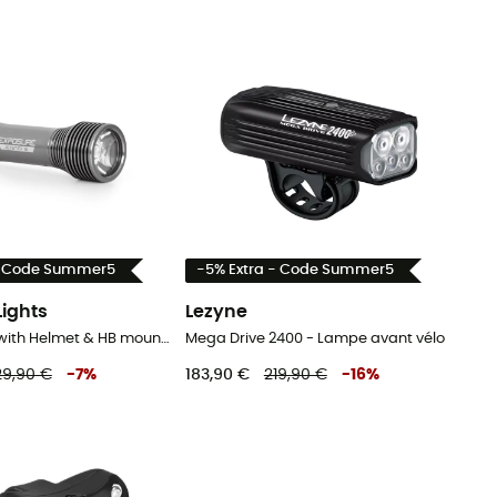
- Code Summer5
-5% Extra - Code Summer5
Lights
Lezyne
Joystick 18 - with Helmet & HB mount - USB-C - Lampe avant vélo
Mega Drive 2400 - Lampe avant vélo
29,90 €
-
7
%
183,90 €
219,90 €
-
16
%