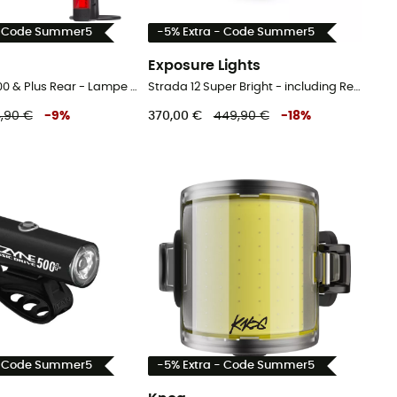
- Code Summer5
-5% Extra - Code Summer5
Exposure Lights
Blinder Pro 400 & Plus Rear - Lampe avant vélo
Strada 12 Super Bright - including Remote Switch AKTIV - Lampe avant vélo
,90 €
-
9
%
370,00 €
449,90 €
-
18
%
- Code Summer5
-5% Extra - Code Summer5