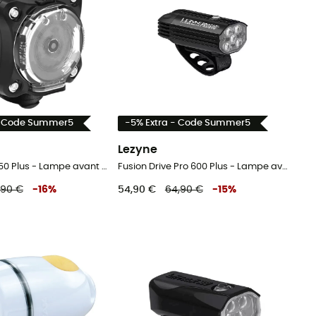
- Code Summer5
-5% Extra - Code Summer5
Lezyne
Zecto Drive 250 Plus - Lampe avant vélo
Fusion Drive Pro 600 Plus - Lampe avant vélo
,90 €
-
16
%
54,90 €
64,90 €
-
15
%