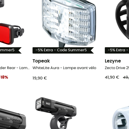
Summer5
-5% Extra - Code Summer5
-5% Extra 
Topeak
Lezyne
Blinder Pro 1000 & Blinder Rear - Lampe avant vélo
WhiteLite Aura - Lampe avant vélo
-
18
%
41,90 €
49
19,90 €