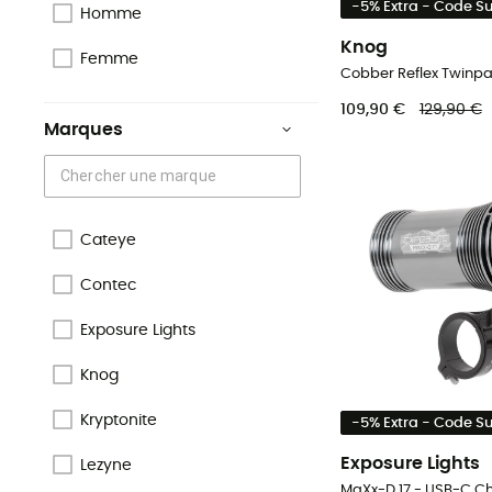
-5% Extra - Code 
Homme
Knog
Femme
109,90 €
129,90 €
Marques
Cateye
Contec
Exposure Lights
Knog
Kryptonite
-5% Extra - Code 
Exposure Lights
Lezyne