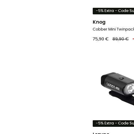
-5% Extra - Code 
Knog
75,90 €
89,90 €
-5% Extra - Code 