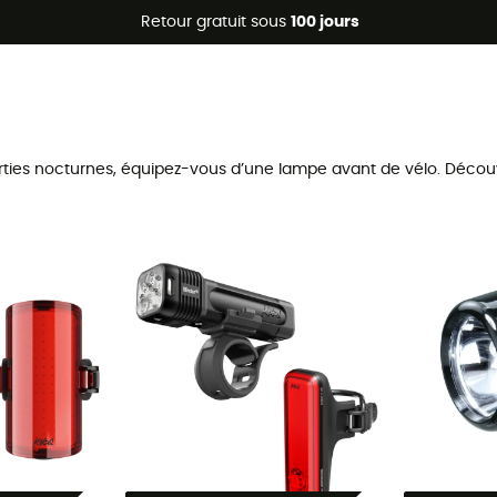
Promos d'été 🔥 -5 % EXTRA dès 2 produits* code Summer5
Retour gratuit sous
100 jours
 sorties nocturnes, équipez-vous d’une lampe avant de vélo. Déc