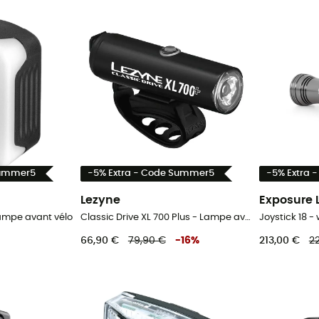
Summer5
-5% Extra - Code Summer5
-5% Extra 
Lezyne
Exposure 
Lampe avant vélo
Classic Drive XL 700 Plus - Lampe avant vélo
66,90 €
79,90 €
-
16
%
213,00 €
2