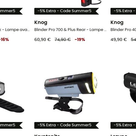
Summer5
-5% Extra - Code Summer5
-5% Extra 
Knog
Knog
Cobber Mini Twinpack - Lampe avant vélo
Blinder Pro 700 & Plus Rear - Lampe avant vélo
-
16
%
60,90 €
74,90 €
-
19
%
49,90 €
54
Summer5
-5% Extra - Code Summer5
-5% Extra 