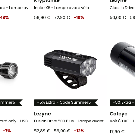
Kryptonite
Lezyne
Mini Drive 400 XL - Avant - Lampe avant vélo
Incite X6 - Lampe avant vélo
-
18
%
58,90 €
72,90 €
-
19
%
50,00 €
59
Summer5
-5% Extra - Code Summer5
-5% Extra 
Lezyne
Cateye
Joystick 18 - with Lanyard only - USB-C Charging - Lampe avant vélo
Fusion Drive 500 Plus - Lampe avant vélo
Volt 80 XC -
-
7
%
52,89 €
59,90 €
-
12
%
17,90 €