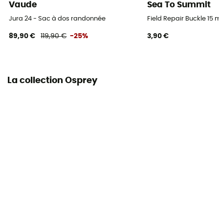
Vaude
Sea To Summit
Jura 24 - Sac à dos randonnée
Field Repair Buckle 1
Sangles de compression
Oui
89,90 €
119,90 €
-25%
3,90 €
La collection Osprey