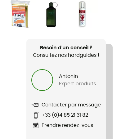
d'approche / Lifestyle
Genre
Homme / Femme
Poids
Besoin d'un conseil ?
540 g
Consultez nos hardguides !
Nom du produit
Daylite Plus
Antonin
Expert produits
Compatible système d'hydratation
Oui
Contacter par message
Matériaux
+33 (0)4 85 21 31 82
Polyester
Prendre rendez-vous
Label