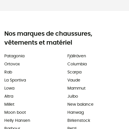
Nos marques de chaussures,
vêtements et matériel
Patagonia
Fjällräven
Ortovox
Columbia
Rab
Scarpa
La Sportiva
Vaude
Lowa
Mammut
Altra
Julbo
Millet
New balance
Moon boot
Hanwag
Helly Hansen
Birkenstock
Barbour
Petzl