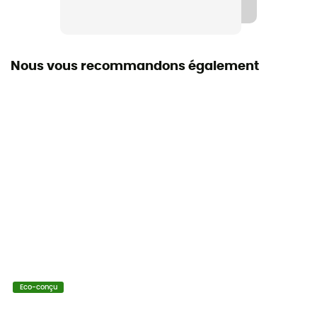
Bluesign
Volume
20 L
Nous vous recommandons également
Dimensions
46 x 26 x 24 cm
Accès au sac
Latéral
Caractéristiques ceinture abdominale
Largeur ajustable
Caractéristiques sangle de poitrine
Largeur ajustable
Eco-conçu
Eléments réfléchissants
Non