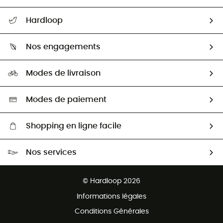
Suivre mon colis
Hardloop
Retour & remboursement
Qui sommes-nous ?
Guide des tailles
Nos engagements
Carrières
Comment bien choisir ?
Notre empreinte
HardGuides
Modes de livraison
Seconde Main
Seconde main
Nos ambassadeurs
Aide & Contact
Sélection éco-responsable
Modes de paiement
Shopping en ligne facile
Livraison gratuite dès 100 €
Nos services
Retour gratuit sous 100 jours
Ventes aux groupes & club
Service client gratuit
© Hardloop 2026
Programme d'affiliation
Informations légales
Conditions Générales