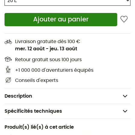
Sangle de Sternum avec sifflet,
Accès au panneau par fermeture éclair,
Ajouter au panier
Pochette interne pour documents,
Manchon interne d'hydratation,
Clip porte-clés à l'intérieur,
Livraison gratuite dès 100 €
mer. 12 août
-
jeu. 13 août
Sangles de ceinture amovibles,
Sangle de compression sur les côtés,
Retour gratuit sous 100 jours
Poche latérales en maille extensible,
+1 000 000 d'aventuriers équipés
Volume : 20 litres,
Conseils d'experts
Dimensions : 46 x 26 x 24 cm,
Poids : 540 g.
Description
Spécificités techniques
Recommandé pour
Produit(s) lié(s) à cet article
Randonnée / Escalade / Marche nordique / Marche