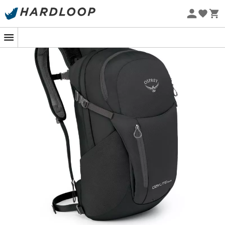
Promos d'été 🔥 -5 % EXTRA dès 2 produits* code Summer5
En ville ou pleine nature, c'est le
-5% Extra - Code Summer5
compagnon de tous les jours !
Eco-conçu
Sac à dos Daylite Plus Osprey.
Polyvalent, fonctionnel et léger, le
sac à dos Daylite Plus
mérite sa réputation !
Le
Daylite
est tout d'abord
confortable
grâce à son
panneau arrière en mesh aéré et à la sangle
abdominale amovible. D'un
volume total de 20 litres
, il
dispose d’un compartiment intérieur assurant une
parfaite organisation
de toutes vos affaires et d'un
pratique
compartiment rembourré pour votre
ordinateur
portable jusqu'à 15,4 pouces.
Pour vos longues journées de marche, le
Daylite
permet
de facilement
emporter une poche à eau
dans le
manchon prévu pour cela.