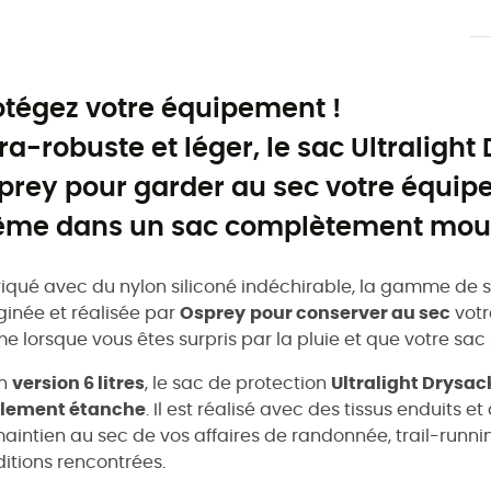
otégez votre équipement !
tra-robuste et léger, le sac Ultraligh
prey pour garder au sec votre équi
me dans un sac complètement moui
iqué avec du nylon siliconé indéchirable, la gamme de 
inée et réalisée par
Osprey
pour conserver au sec
votr
 lorsque vous êtes surpris par la pluie et que votre sac
en
version 6 litres
, le sac de protection
Ultralight Drysac
alement étanche
. Il est réalisé avec des tissus enduits 
aintien au sec de vos affaires de randonnée, trail-runni
itions rencontrées.