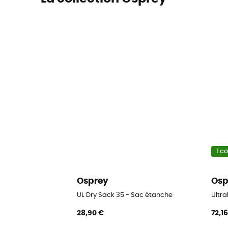
Ec
Osprey
Osp
UL Dry Sack 35 - Sac étanche
Ultra
28,90 €
72,1