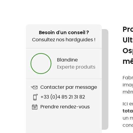
Pr
Besoin d'un conseil ?
Ul
Consultez nos hardguides !
Os
Blandine
mê
Experte produits
Fabr
imag
Contacter par message
même
+33 (0)4 85 21 31 82
Ici 
Prendre rendez-vous
tot
un m
cond