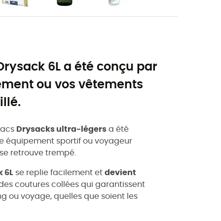
t Drysack 6L a été conçu par
pement ou vos vêtements
llé.
sacs
Drysacks ultra-légers
a été
e équipement sportif ou voyageur
 se retrouve trempé.
k 6L
se replie facilement et
devient
et des coutures collées qui garantissent
ng ou voyage, quelles que soient les