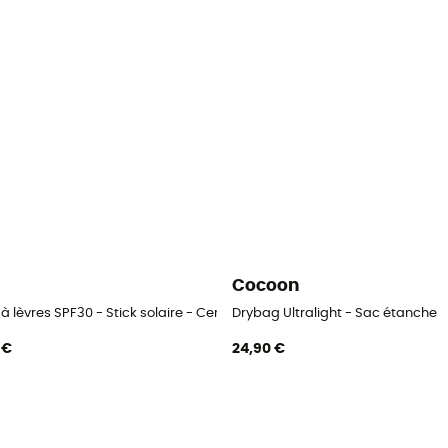
Cocoon
 à lèvres SPF30 - Stick solaire - Certifiée Bio
Drybag Ultralight - Sac étanche
 €
24,90 €