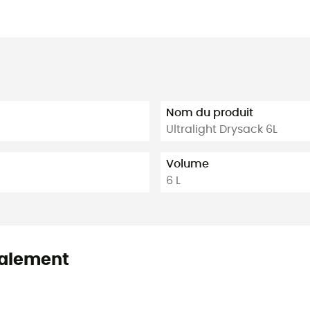
Nom du produit
Ultralight Drysack 6L
Volume
6 L
alement