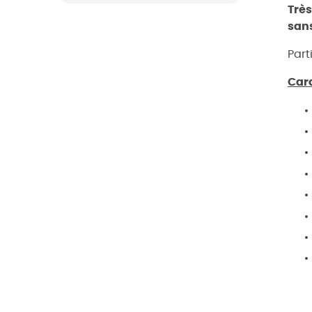
Très
san
Part
Car