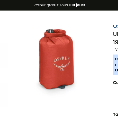
Promos d'été 🔥 -5 % EXTRA dès 2 produits* code Summer5
Retour gratuit sous
100 jours
-5% Extra - Code Summer5
O
U
1
TV
E
m
E
Co
Ta