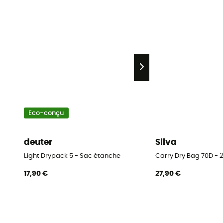
Eco-conçu
deuter
Silva
Light Drypack 5 - Sac étanche
Carry Dry Bag 70D - 
17,90 €
27,90 €