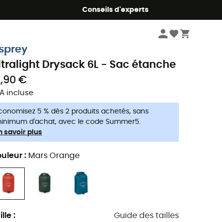
Conseils d'experts
Sports nautiques
Accessoires sports d'eau
sprey
ltralight Drysack 6L - Sac étanche
9,90 €
A incluse
conomisez 5 % dès 2 produits achetés, sans
inimum d'achat, avec le code Summer5.
n savoir plus
uleur
:
Mars Orange
ille
:
Guide des tailles