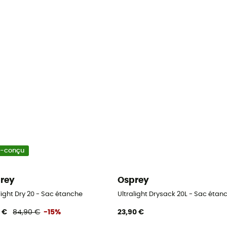
o-conçu
rey
Osprey
light Dry 20 - Sac étanche
Ultralight Drysack 20L - Sac étan
6 €
84,90 €
-15%
23,90 €