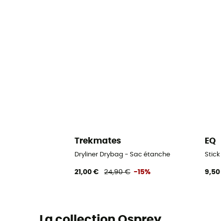
Trekmates
EQ
Dryliner Drybag - Sac étanche
Stick
21,00 €
24,90 €
-15%
9,50
La collection Osprey