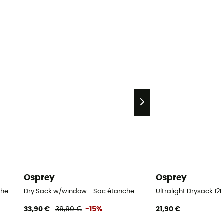
Osprey
Osprey
che
Dry Sack w/window - Sac étanche
Ultralight Drysack 12
33,90 €
39,90 €
-15%
21,90 €