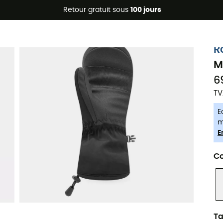
Promos d'été 🔥 -5 % EXTRA dès 2 produits* code Summer5
Retour gratuit sous
100 jours
-5% Extra - Code Summer5
R
M
6
TV
E
m
E
Co
Ta