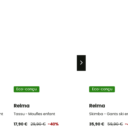
Eco-conçu
Eco-conçu
Reima
Reima
nt
Tassu - Moufles enfant
Skimba - Gants ski e
17,90 €
29,90 €
-40%
35,90 €
59,90 €
-