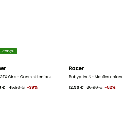
o-conçu
ner
Racer
GTX Girls - Gants ski enfant
Babyprint 3 - Moufles enfant
0 €
45,90 €
-39%
12,90 €
26,90 €
-52%