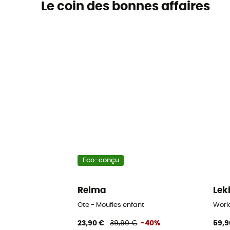
Le coin des bonnes affaires
Eco-conçu
Reima
Lek
Ote - Moufles enfant
Worl
23,90 €
39,90 €
-40%
69,9