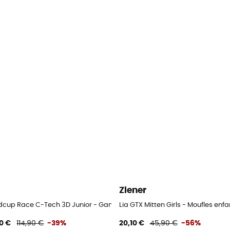
i
Ziener
dcup Race C-Tech 3D Junior - Gants ski enfant
Lia GTX Mitten Girls - Moufles enfa
0 €
114,90 €
-39%
20,10 €
45,90 €
-56%