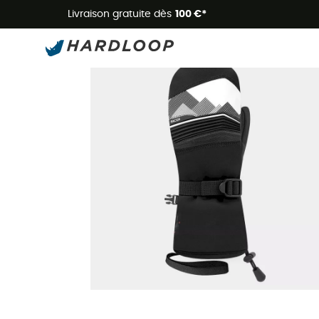
Livraison gratuite dès
100 €*