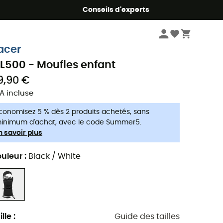
Conseils d'experts
Enfant
Vêtements enfant
Gants & Moufles
Gants & Moufles de ski
acer
L500 - Moufles enfant
9,90 €
A incluse
conomisez 5 % dès 2 produits achetés, sans
inimum d'achat, avec le code Summer5.
n savoir plus
uleur
:
Black / White
ille
:
Guide des tailles