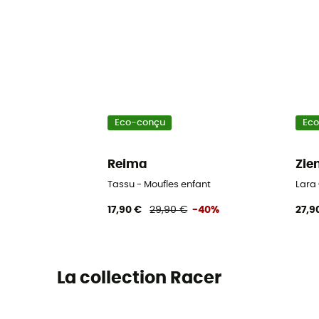
Eco-conçu
Ec
Reima
Zie
Tassu - Moufles enfant
Lara 
17,90 €
29,90 €
-40%
27,9
La collection Racer