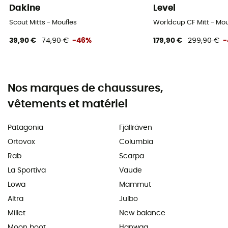
Dakine
Level
Scout Mitts - Moufles
Worldcup CF Mitt - Mou
39,90 €
74,90 €
-46%
179,90 €
299,90 €
-
Nos marques de chaussures,
vêtements et matériel
Patagonia
Fjällräven
Ortovox
Columbia
Rab
Scarpa
La Sportiva
Vaude
Lowa
Mammut
Altra
Julbo
Millet
New balance
Moon boot
Hanwag