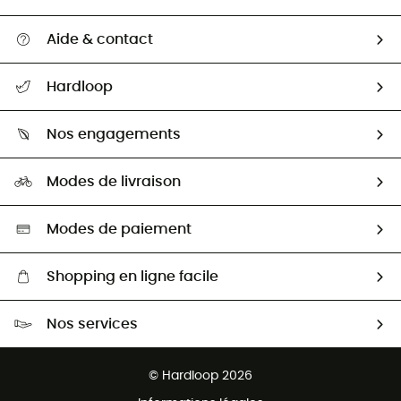
Aide & contact
Suivre mon colis
Hardloop
Retour & remboursement
Qui sommes-nous ?
Guide des tailles
Nos engagements
Carrières
Comment bien choisir ?
Notre empreinte
HardGuides
Modes de livraison
Seconde Main
Seconde main
Nos ambassadeurs
Aide & Contact
Sélection éco-responsable
Modes de paiement
Shopping en ligne facile
Livraison gratuite dès 100 €
Nos services
Retour gratuit sous 100 jours
Ventes aux groupes & club
Service client gratuit
© Hardloop 2026
Programme d'affiliation