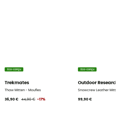
Oui
Protection thermique
Oui
Isolation
Isolation synthétique
Paume
Cuir
Eco-conçu
Eco-conçu
Trekmates
Outdoor Researc
Thaw Mitten - Moufles
Snowcrew Leather Mitt
36,90 €
44,90 €
-17%
99,90 €