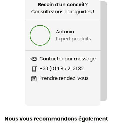
Ski de randonnée / Ski / Sports d'hiver
Besoin d'un conseil ?
Consultez nos hardguides !
Genre
Homme
Antonin
Expert produits
Nom du produit
MTK 5
Contacter par message
Dragonne
+33 (0)4 85 21 31 82
Oui
Prendre rendez-vous
Technologies utilisées
Gore-Tex®
Imperméabilité
Oui
Nous vous recommandons également
Coupe-Vent