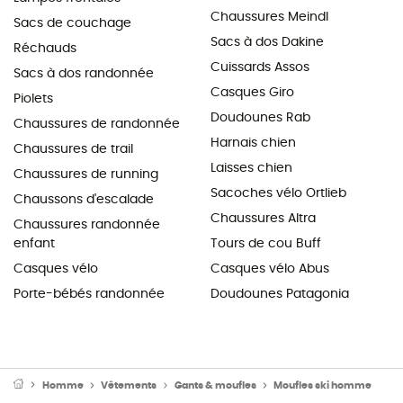
Chaussures Meindl
Sacs de couchage
Sacs à dos Dakine
Réchauds
Cuissards Assos
Sacs à dos randonnée
Casques Giro
Piolets
Doudounes Rab
Chaussures de randonnée
Harnais chien
Chaussures de trail
Laisses chien
Chaussures de running
Sacoches vélo Ortlieb
Chaussons d'escalade
Chaussures Altra
Chaussures randonnée
enfant
Tours de cou Buff
Casques vélo
Casques vélo Abus
Porte-bébés randonnée
Doudounes Patagonia
Homme
Vêtements
Gants & moufles
Moufles ski homme