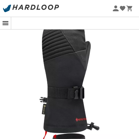
Promos d'été 🔥 -5 % EXTRA dès 2 produits* code Summer5
-5% Extra - Code Summer5