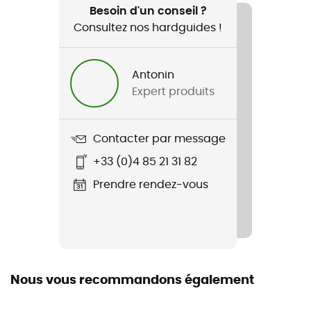
Randonnée / Alpinisme / Lifestyle / Le quotidien
Besoin d'un conseil ?
Consultez nos hardguides !
Genre
Femme
Antonin
Expert produits
Poids
265 g
Contacter par message
Nom du produit
+33 (0)4 85 21 31 82
Levity
Prendre rendez-vous
Imperméabilité
Déperlant
Type de duvet
Oie
Nous vous recommandons également
Label