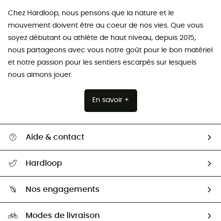
Chez Hardloop, nous pensons que la nature et le
mouvement doivent être au coeur de nos vies. Que vous
soyez débutant ou athlète de haut niveau, depuis 2015,
nous partageons avec vous notre goût pour le bon matériel
et notre passion pour les sentiers escarpés sur lesquels
nous aimons jouer.
En savoir +
Aide & contact
Suivre mon colis
Hardloop
Retour & remboursement
Qui sommes-nous ?
Guide des tailles
Nos engagements
Carrières
Comment bien choisir ?
Notre empreinte
HardGuides
Modes de livraison
Seconde Main