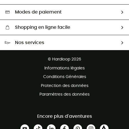
Seconde main
Nos ambassadeurs
Aide & Contact
Sélection éco-responsable
Modes de paiement
Shopping en ligne facile
Livraison gratuite dès 100 €
Nos services
Retour gratuit sous 100 jours
Ventes aux groupes & club
Service client gratuit
© Hardloop 2026
Programme d'affiliation
Informations légales
Conditions Générales
Protection des données
Paramètres des données
Encore plus d'aventures