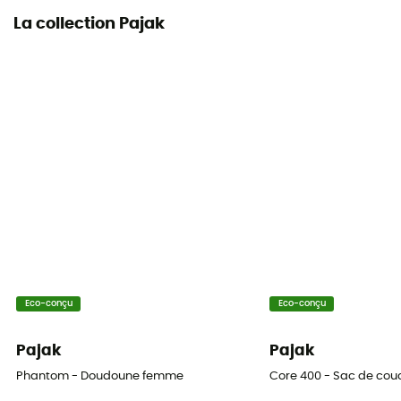
La collection Pajak
Eco-conçu
Eco-conçu
Pajak
Pajak
Phantom - Doudoune femme
Core 400 - Sac de co