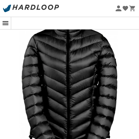
Promos d'été 🔥 -5 % EXTRA dès 2 produits* code Summer5
-5% Extra - Code Summer5
Eco-conçu