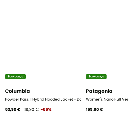
Origine Européenne Garantie
Capuche
Non
Poches
2 poches
Isolation
Isolation naturelle
Eco-conçu
Eco-conçu
Matières
[principale] TORAY Airtastic SLF15 DWR
Columbia
Patagonia
Pouvoir gonflant (Cuin)
Powder Pass II Hybrid Hooded Jacket - Doudoune femme
Women's Nano Puff Ve
750 cuin
53,90 €
119,90 €
-55%
159,90 €
Sac de rangement
Inclus