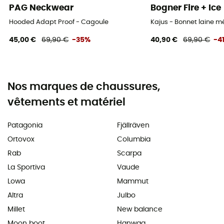
PAG Neckwear
Bogner Fire + Ice
Hooded Adapt Proof - Cagoule
Kajus - Bonnet laine 
45,00 €
69,90 €
-35%
40,90 €
69,90 €
-4
Nos marques de chaussures,
vêtements et matériel
Patagonia
Fjällräven
Ortovox
Columbia
Rab
Scarpa
La Sportiva
Vaude
Lowa
Mammut
Altra
Julbo
Millet
New balance
Moon boot
Hanwag