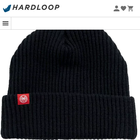
Promos d'été 🔥 -5 % EXTRA dès 2 produits* code Summer5
-5% Extra - Code Summer5