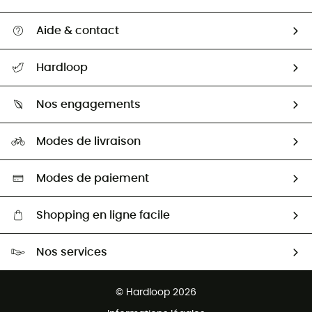
Aide & contact
Suivre mon colis
Hardloop
Retour & remboursement
Qui sommes-nous ?
Guide des tailles
Nos engagements
Carrières
Comment bien choisir ?
Notre empreinte
HardGuides
Modes de livraison
Seconde Main
Seconde main
Nos ambassadeurs
Aide & Contact
Sélection éco-responsable
Modes de paiement
Shopping en ligne facile
Livraison gratuite dès 100 €
Nos services
Retour gratuit sous 100 jours
Ventes aux groupes & club
Service client gratuit
© Hardloop 2026
Programme d'affiliation