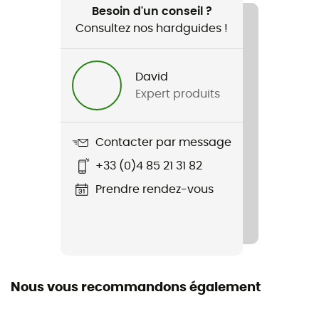
Lifestyle
Besoin d'un conseil ?
Consultez nos hardguides !
Genre
Homme / Femme
David
Expert produits
Nom du produit
Beanie
Contacter par message
Matières
+33 (0)4 85 21 31 82
70 % acrylique - 30 % laine
Prendre rendez-vous
Nous vous recommandons également