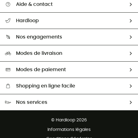
Aide & contact
Suivre mon colis
Hardloop
Retour & remboursement
Qui sommes-nous ?
Guide des tailles
Nos engagements
Carrières
Comment bien choisir ?
Notre empreinte
HardGuides
Modes de livraison
Seconde Main
Seconde main
Nos ambassadeurs
Aide & Contact
Sélection éco-responsable
Modes de paiement
Shopping en ligne facile
Livraison gratuite dès 100 €
Nos services
Retour gratuit sous 100 jours
Ventes aux groupes & club
Service client gratuit
© Hardloop 2026
Programme d'affiliation
Informations légales