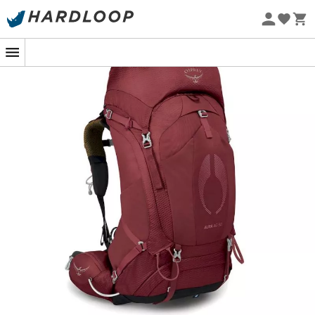
Promos d'été 🔥 -5 % EXTRA dès 2 produits* code Summer5
-5% Extra - Code Summer5
Eco-conçu
Avec l'
Aura AG 50
d'
Osprey
, la révolution
est en marche ! Doté de l'exceptionnel
panneau dorsal
AG AntiGravity™
, ce
sac
de randonnée 50 L
pour
femme
vous offre
une parfaite
ventilation
lors de vos
marches par temps chaud et un
confort
de portage inégalé.
Que vous réalisiez un GR20 Sud ou un trek en Argentine,
l'
Aura AG 50
d'
Osprey
vous apportera tout le
confort
nécessaire pour résister à des températures élevées. Ce
sac de randonnée 50 L
pour
femme
est équipé du