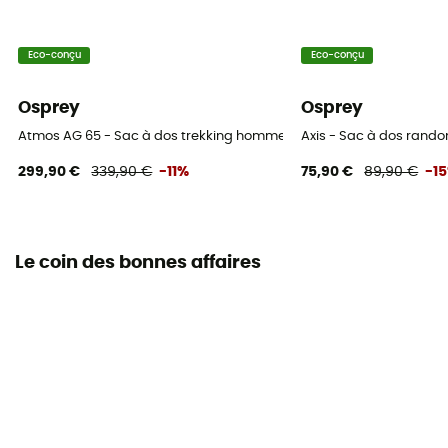
Doublure du sac
Eco-conçu
Eco-conçu
100% nylon
Osprey
Osprey
Système de portage
Atmos AG 65 - Sac à dos trekking homme
Axis - Sac à dos rand
Bretelles
299,90 €
339,90 €
-11%
75,90 €
89,90 €
-1
Sangles de compression
Oui
Le coin des bonnes affaires
Compartiments
2 compartiments latéraux en mesh