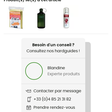
Randonnée / Trekking
Genre
Femme
Poids
2 000 g
Besoin d'un conseil ?
Consultez nos hardguides !
Nom du produit
Aura AG 50
Blandine
Porte-corde
Experte produits
Non
Compatible système d'hydratation
Contacter par message
Oui
+33 (0)4 85 21 31 82
Porte-bâtons
Prendre rendez-vous