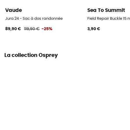
Vaude
Sea To Summit
Volume
Jura 24 - Sac à dos randonnée
Field Repair Buckle 1
50 L
89,90 €
119,90 €
-25%
3,90 €
Dimensions
80 x 38 x 31 cm
La collection Osprey
Accès au sac
Haut
Caractéristiques sangle de poitrine
Avec sifflet
Porte-bouteilles
Oui
Porte casque
Non