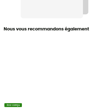
Oui
Imperméabilité
Non
Nous vous recommandons également
Porte-skis
Non
Housse de pluie
Oui
Label
Bluesign
Compartiment sac de couchage
Oui
Porte-piolet
Eco-conçu
Oui