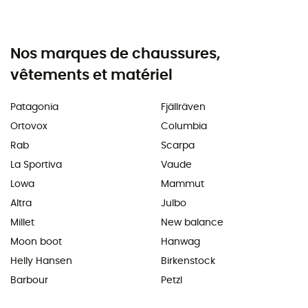
Nos marques de chaussures,
vêtements et matériel
Patagonia
Fjällräven
Ortovox
Columbia
Rab
Scarpa
La Sportiva
Vaude
Lowa
Mammut
Altra
Julbo
Millet
New balance
Moon boot
Hanwag
Helly Hansen
Birkenstock
Barbour
Petzl