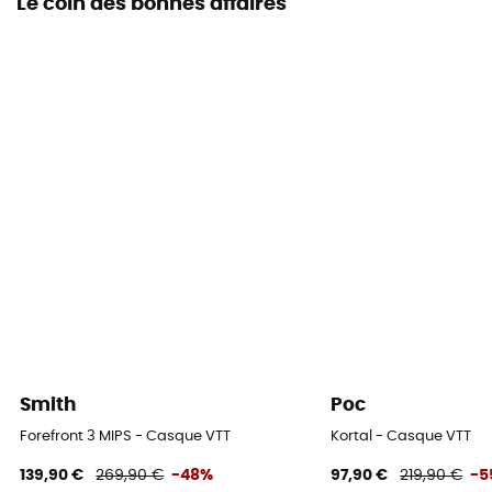
Le coin des bonnes affaires
Smith
Poc
Forefront 3 MIPS - Casque VTT
Kortal - Casque VTT
139,90 €
269,90 €
-48%
97,90 €
219,90 €
-5