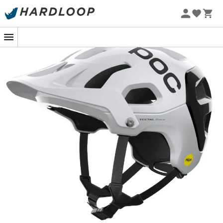
Promos d'été 🔥 -5 % EXTRA dès 2 produits* code Summer5
Tectal
dispose de larges aérations offrant une
excellente ventilation, ce qui est particulièrement utile
par temps chaud. De plus, celui-ci est doté d'une
doublure en EPS
, qui est plus épaisse sur les parties
crâniennes les plus exposées, afin d'avoir une meilleure
protection. La
coque Unibody
, quant à elle, fonctionne
comme une monocoque, renforçant la structure du
casque
tout en maintenant un poids relativement
faible. Par rapport au
casque Octal
, ce
casque de
VTT
offre une couverture plus étendue, offrant ainsi une
plus grande protection. Le système de réglage de la
taille est léger et facile d'utilisation, pour un ajustement
confortable et sécurisé. Pour terminer sur le net
avantage de ce modèle, il s'agit de l'ajout de la
technologie MIPS
Integra
, une technologie permettant
une absorption des chocs rotatifs, vous offrant une
excellente protection en cas de chute !
Mips Integra : la dernière technologie imaginée par