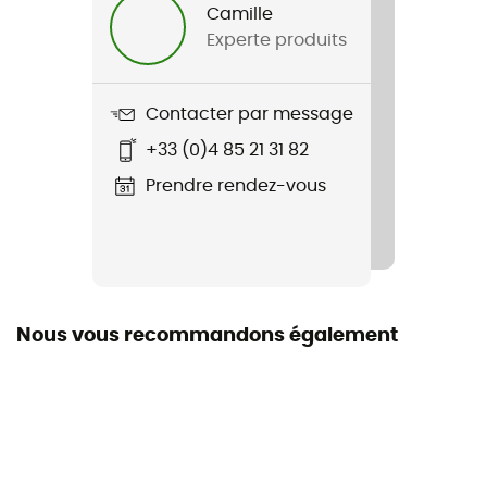
Camille
Experte produits
Nom du produit
Tectal Race MIPS
Contacter par message
Technologies utilisées
+33 (0)4 85 21 31 82
Mips
Prendre rendez-vous
Système Fermeture
Boucle
Rembourrage
Amovible
Nous vous recommandons également
Eléments réfléchissants
Non
Visière
Oui, amovible