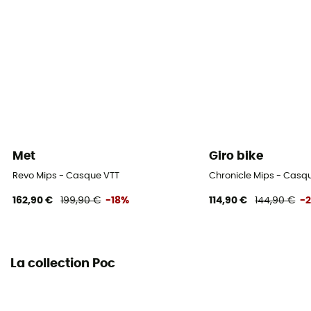
Certification
Norme CE
Garantie
2 ans
Équipement de protection individuelle
EPI - Classe 2
Met
Giro bike
Revo Mips - Casque VTT
Chronicle Mips - Casq
162,90 €
199,90 €
-18%
114,90 €
144,90 €
-
La collection Poc