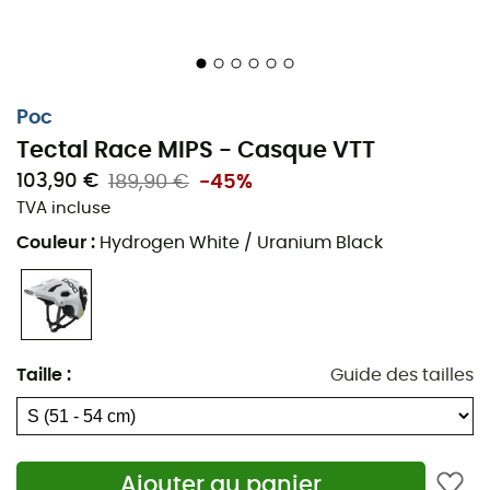
les spécialistes du cerveau Mips, améliorant la
protection contre les impacts rotationnels.
Réflecteur RECCO® : un réflecteur RECCO® aide les
services de secours à vous localiser facilement et
Poc
rapidement si les choses tournent mal.
Tectal Race MIPS - Casque VTT
Doublure en EPS : sa doublure en EPS légère
103,90 €
189,90 €
-45%
garantit une protection optimisée.
TVA incluse
Ponts en aramide : les ponts en aramide sont
Couleur
:
Hydrogen White / Uranium Black
moulés sur la doublure du casque pour améliorer
la stabilité structurelle et offrir une barrière contre
les déchirements.
Construction monocoque : sa construction
monocoque en PC assure l’intégrité structurelle du
Taille
:
Guide des tailles
casque.
Système de réglage à 360° : un système de
réglage à 360° permet de l’ajuster
confortablement et en toute sécurité.
Ajouter au panier