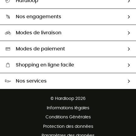
Hardloop
Retour & remboursement
Qui sommes-nous ?
Guide des tailles
Nos engagements
Carrières
Comment bien choisir ?
Notre empreinte
HardGuides
Modes de livraison
Seconde Main
Seconde main
Nos ambassadeurs
Aide & Contact
Sélection éco-responsable
Modes de paiement
Shopping en ligne facile
Livraison gratuite dès 100 €
Nos services
Retour gratuit sous 100 jours
Ventes aux groupes & club
Service client gratuit
© Hardloop 2026
Programme d'affiliation
Informations légales
Conditions Générales
Protection des données
Paramètres des données