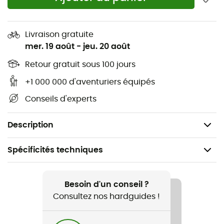
Ventilation testée en soufflerie : la ventilation du
casque a été optimisée en soufflerie pour apporter
une efficacité maximale.
Livraison gratuite
mer. 19 août
-
jeu. 20 août
Visière réglable : la visière du casque peut être
ajustée pour une protection sur-mesure contre les
Retour gratuit sous 100 jours
éléments.
+1 000 000 d'aventuriers équipés
Protection étendue : forme allongée pour mieux
Conseils d'experts
recouvrir les tempes et l’arrière de la tête et
garantir une meilleure protection des zones les
plus fragiles.
Description
Spécificités techniques
Recommandé pour
VTT
Besoin d'un conseil ?
Consultez nos hardguides !
Genre
Homme / Femme