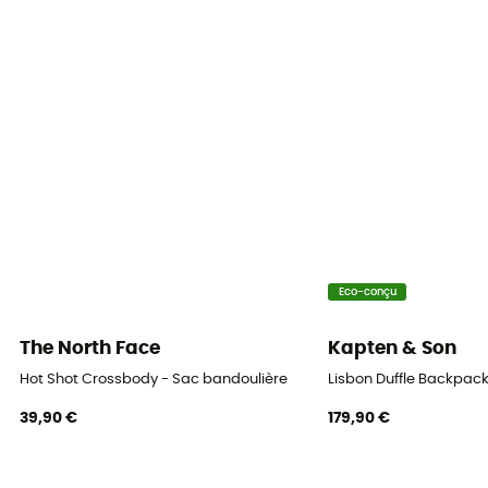
Poches
Compartiment / Poches intérieures
Volume
35 L
Dimensions
53 x 36 x 28 cm
Matières
Polyamide / Polyester / Polyuréthane
Eco-conçu
Accès au sac
The North Face
Kapten & Son
Frontal
Hot Shot Crossbody - Sac bandoulière
Lisbon Duffle Backpack
Système de portage
39,90 €
179,90 €
Bretelles / Poignée
Sangles de compression