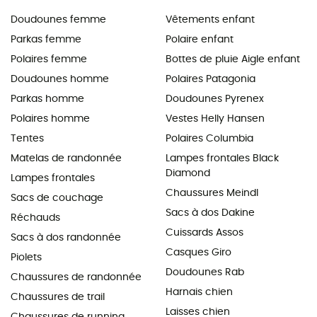
Doudounes femme
Vêtements enfant
Parkas femme
Polaire enfant
Polaires femme
Bottes de pluie Aigle enfant
Doudounes homme
Polaires Patagonia
Parkas homme
Doudounes Pyrenex
Polaires homme
Vestes Helly Hansen
Tentes
Polaires Columbia
Matelas de randonnée
Lampes frontales Black
Diamond
Lampes frontales
Chaussures Meindl
Sacs de couchage
Sacs à dos Dakine
Réchauds
Cuissards Assos
Sacs à dos randonnée
Casques Giro
Piolets
Doudounes Rab
Chaussures de randonnée
Harnais chien
Chaussures de trail
Laisses chien
Chaussures de running