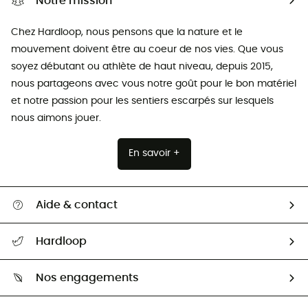
Notre mission
Chez Hardloop, nous pensons que la nature et le
mouvement doivent être au coeur de nos vies. Que vous
soyez débutant ou athlète de haut niveau, depuis 2015,
nous partageons avec vous notre goût pour le bon matériel
et notre passion pour les sentiers escarpés sur lesquels
nous aimons jouer.
En savoir +
Aide & contact
Suivre mon colis
Hardloop
Retour & remboursement
Qui sommes-nous ?
Guide des tailles
Nos engagements
Carrières
Comment bien choisir ?
Notre empreinte