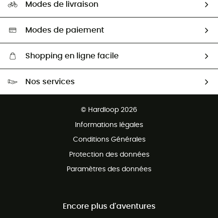
HardGuides
Modes de livraison
Seconde Main
Seconde main
Nos ambassadeurs
Aide & Contact
Sélection éco-responsable
Modes de paiement
Shopping en ligne facile
Livraison gratuite dès 100 €
Nos services
Retour gratuit sous 100 jours
Ventes aux groupes & club
Service client gratuit
© Hardloop 2026
Programme d'affiliation
Informations légales
Conditions Générales
Protection des données
Paramètres des données
Encore plus d'aventures