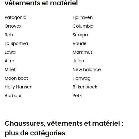
vêtements et matériel
Patagonia
Fjällräven
Ortovox
Columbia
Rab
Scarpa
La Sportiva
Vaude
Lowa
Mammut
Altra
Julbo
Millet
New balance
Moon boot
Hanwag
Helly Hansen
Birkenstock
Barbour
Petzl
Chaussures, vêtements et matériel :
plus de catégories