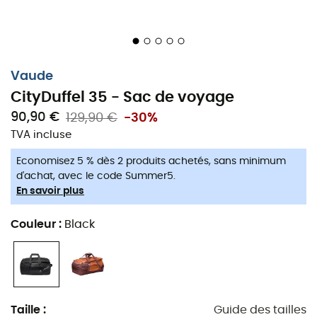
C'est un compagnon polyvalent et écologique pour de
nombreuses années.
Sac multifonction pour le quotidien, les voyages et
les week-ends
Vaude
Matériaux: Tissu principal: 100% Polyamide
CityDuffel 35 - Sac de voyage
(recyclé); Intérieur: 100% Polyuréthane; 800D, Maxi-
90,90 €
129,90 €
-30%
Ripstop, coated on both sides, face TPU, back PU;
TVA incluse
Second fabric: 100% Polyester (recyclé); 1200 D
Polyurethan coated; Doublure - Extérieur: 100%
Economisez 5 % dès 2 produits achetés, sans minimum
Polyester (recyclé); Couche: 100% Polyuréthane;
d'achat, avec le code Summer5.
150D woven/ PU coating.
En savoir plus
Bretelles escamotables, rembourrées et
Couleur
:
Black
préformées pour un confort optimal
Compartiments externes zippés pour un accès
facile aux affaires importantes
Sangles de compression latérales pour une
meilleure flexibilité
Taille
:
Guide des tailles