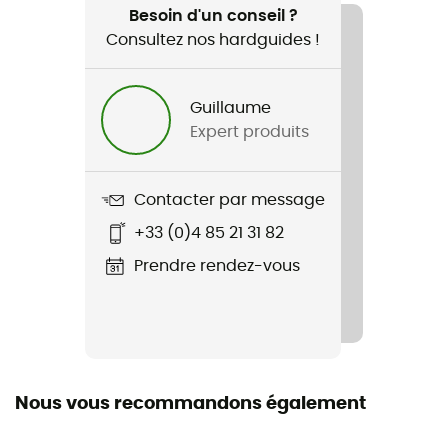
Voyage
Besoin d'un conseil ?
Consultez nos hardguides !
Genre
Homme / Femme
Guillaume
Expert produits
Poids
940 g / 900 g
Contacter par message
Nom du produit
+33 (0)4 85 21 31 82
CityDuffel 35
Prendre rendez-vous
Imperméabilité
Déperlant
Label
Fair Wear Foundation / Recyclé / Green Shape /
Nous vous recommandons également
Grüner Knopf / PFC-Free