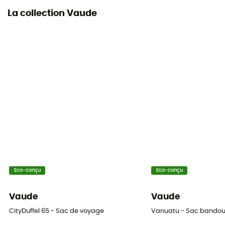
Oui
La collection Vaude
Eco-conçu
Eco-conçu
Vaude
Vaude
CityDuffel 65 - Sac de voyage
Vanuatu - Sac bandou