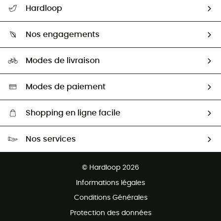
Suivre mon colis
Hardloop
Retour & remboursement
Qui sommes-nous ?
Guide des tailles
Nos engagements
Carrières
Comment bien choisir ?
Notre empreinte
HardGuides
Modes de livraison
Seconde Main
Seconde main
Nos ambassadeurs
Aide & Contact
Sélection éco-responsable
Modes de paiement
Shopping en ligne facile
Livraison gratuite dès 100 €
Nos services
Retour gratuit sous 100 jours
Ventes aux groupes & club
Service client gratuit
© Hardloop 2026
Programme d'affiliation
Informations légales
Conditions Générales
Protection des données