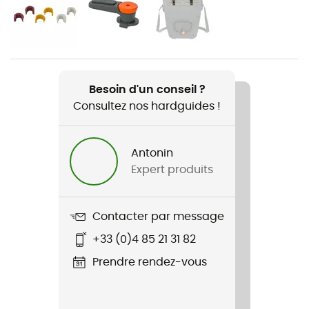
Genre
Homme / Femme
Poids
1 700 g
Besoin d'un conseil ?
Consultez nos hardguides !
Nom du produit
Aqua Back Pro
Antonin
Label
Expert produits
Green Shape / Origine Européenne Garantie
Contacter par message
+33 (0)4 85 21 31 82
Prendre rendez-vous