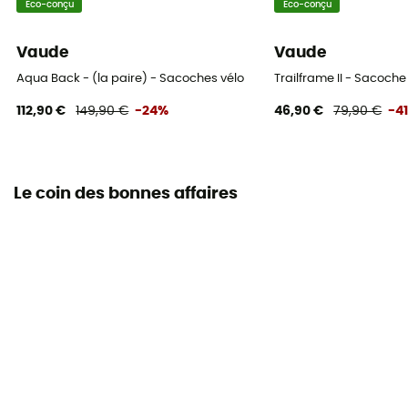
Eco-conçu
Eco-conçu
Vaude
Vaude
Aqua Back - (la paire) - Sacoches vélo
Trailframe II - Sacoche
112,90 €
149,90 €
-24%
46,90 €
79,90 €
-4
Le coin des bonnes affaires