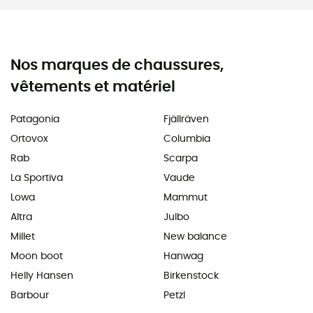
Nos marques de chaussures,
vêtements et matériel
Patagonia
Fjällräven
Ortovox
Columbia
Rab
Scarpa
La Sportiva
Vaude
Lowa
Mammut
Altra
Julbo
Millet
New balance
Moon boot
Hanwag
Helly Hansen
Birkenstock
Barbour
Petzl