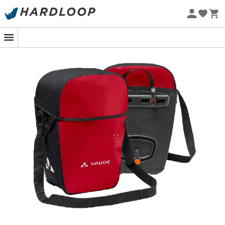
Promos d'été 🔥 -5 % EXTRA dès 2 produits* code Summer5
-5% Extra - Code Summer5
Eco-conçu