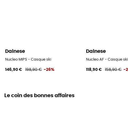
Dainese
Dainese
Nucleo MIPS - Casque ski
Nucleo AF - Casque sk
146,90 €
198,90 €
-26%
118,90 €
158,90 €
-
Le coin des bonnes affaires