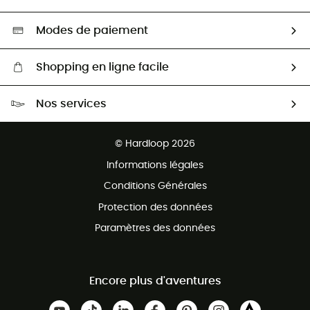
Seconde main
Nos ambassadeurs
Aide & Contact
Sélection éco-responsable
Modes de paiement
Shopping en ligne facile
Livraison gratuite dès 100 €
Nos services
Retour gratuit sous 100 jours
Ventes aux groupes & club
Service client gratuit
© Hardloop 2026
Programme d'affiliation
Informations légales
Conditions Générales
Protection des données
Paramètres des données
Encore plus d'aventures