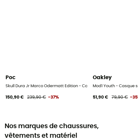
Poc
Oakley
Skull Dura Jr Marco Odermatt Edition - Casque ski enfant
Mod1 Youth - Casque s
150,90 €
239,90 €
-37%
51,90 €
79,90 €
-3
Nos marques de chaussures,
vêtements et matériel