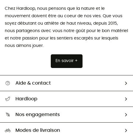
Chez Hardloop, nous pensons que la nature et le
mouvement doivent être au coeur de nos vies. Que vous
soyez débutant ou athlète de haut niveau, depuis 2015,
nous partageons avec vous notre goût pour le bon matériel
et notre passion pour les sentiers escarpés sur lesquels
nous aimons jouer.
En savoir +
Aide & contact
Suivre mon colis
Hardloop
Retour & remboursement
Qui sommes-nous ?
Guide des tailles
Nos engagements
Carrières
Comment bien choisir ?
Notre empreinte
HardGuides
Modes de livraison
Seconde Main