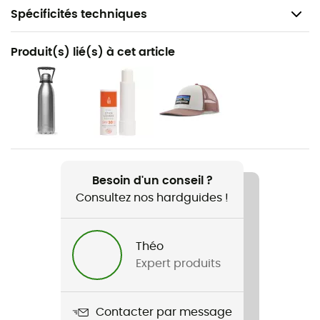
Spécificités techniques
Recommandé pour
Produit(s) lié(s) à cet article
Voyage / Lifestyle
Genre
Homme / Femme
Poids
180 g
Besoin d'un conseil ?
Consultez nos hardguides !
Nom du produit
The One
Théo
Matières
Expert produits
100 % polyamide
Contacter par message