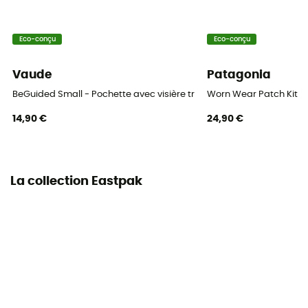
Eco-conçu
Eco-conçu
Vaude
Patagonia
BeGuided Small - Pochette avec visière transparente
Worn Wear Patch Kit
14,90 €
24,90 €
La collection Eastpak