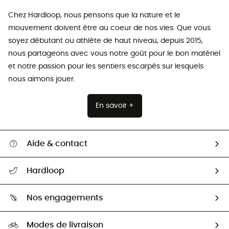
Chez Hardloop, nous pensons que la nature et le
mouvement doivent être au coeur de nos vies. Que vous
soyez débutant ou athlète de haut niveau, depuis 2015,
nous partageons avec vous notre goût pour le bon matériel
et notre passion pour les sentiers escarpés sur lesquels
nous aimons jouer.
En savoir +
Aide & contact
Suivre mon colis
Hardloop
Retour & remboursement
Qui sommes-nous ?
Guide des tailles
Nos engagements
Carrières
Comment bien choisir ?
Notre empreinte
HardGuides
Modes de livraison
Seconde Main