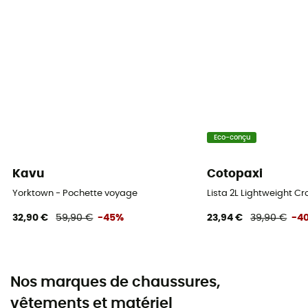
Eco-conçu
Kavu
Cotopaxi
Yorktown - Pochette voyage
Lista 2L Lightweight 
32,90 €
59,90 €
-45%
23,94 €
39,90 €
-4
Nos marques de chaussures,
vêtements et matériel