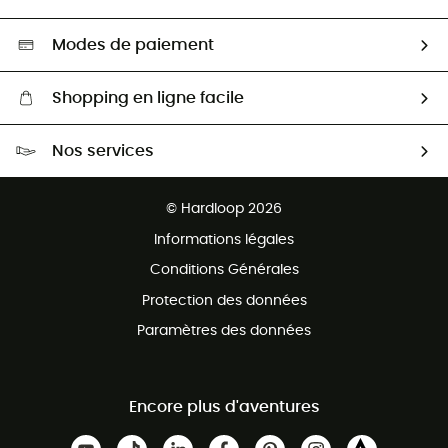
Seconde main
Nos ambassadeurs
Aide & Contact
Sélection éco-responsable
Modes de paiement
Shopping en ligne facile
Livraison gratuite dès 100 €
Nos services
Retour gratuit sous 100 jours
Ventes aux groupes & club
Service client gratuit
© Hardloop 2026
Programme d'affiliation
Informations légales
Conditions Générales
Protection des données
Paramètres des données
Encore plus d'aventures