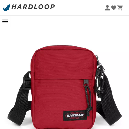
Promos d'été 🔥 -5 % EXTRA dès 2 produits* code Summer5
-5% Extra - Code Summer5