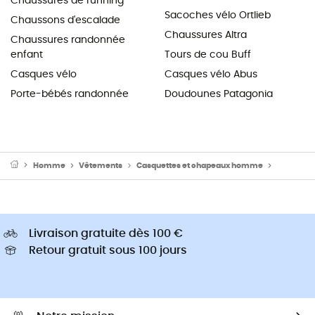
Chaussures de running
Sacoches vélo Ortlieb
Chaussons d'escalade
Chaussures Altra
Chaussures randonnée
enfant
Tours de cou Buff
Casques vélo
Casques vélo Abus
Porte-bébés randonnée
Doudounes Patagonia
Homme
Vêtements
Casquettes et chapeaux homme
Chapeaux
Livraison gratuite dès 100 €
Retour gratuit sous 100 jours