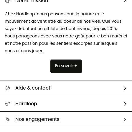
Notre mission
Chez Hardloop, nous pensons que la nature et le
mouvement doivent être au coeur de nos vies. Que vous
soyez débutant ou athlète de haut niveau, depuis 2015,
nous partageons avec vous notre goût pour le bon matériel
et notre passion pour les sentiers escarpés sur lesquels
nous aimons jouer.
En savoir +
Aide & contact
Suivre mon colis
Hardloop
Retour & remboursement
Qui sommes-nous ?
Guide des tailles
Nos engagements
Carrières
Comment bien choisir ?
Notre empreinte