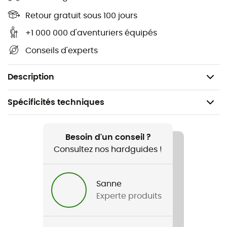
vent. Des caractéristiques techniques qui en font un
Retour gratuit sous 100 jours
incontournable pour ceux qui aiment profiter de la
nature tout en restant bien protégés. Faites confiance à
+1 000 000 d'aventuriers équipés
Tilley pour vous offrir le meilleur de l'aventure en plein air
Conseils d'experts
!
100 % coton
Description
Spécificités techniques
Recommandé pour
Randonnée / Lifestyle
Besoin d'un conseil ?
Consultez nos hardguides !
Genre
Homme / Femme
Sanne
Experte produits
Nom du produit
Waxed Cotton Bucket