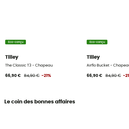
Eco-conçu
Eco-conçu
Tilley
Tilley
The Classic T3 - Chapeau
Airflo Bucket - Chapea
66,90 €
84,90 €
-21%
66,90 €
84,90 €
-2
Le coin des bonnes affaires