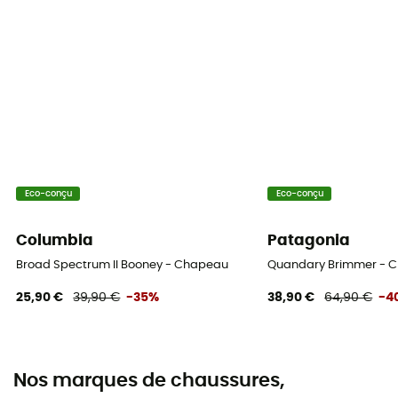
Eco-conçu
Eco-conçu
Columbia
Patagonia
Broad Spectrum II Booney - Chapeau
Quandary Brimmer - 
25,90 €
39,90 €
-35%
38,90 €
64,90 €
-4
Nos marques de chaussures,