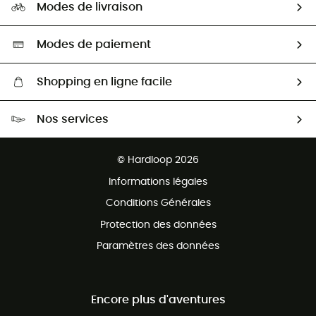
HardGuides
Modes de livraison
Seconde Main
Seconde main
Nos ambassadeurs
Aide & Contact
Sélection éco-responsable
Modes de paiement
Shopping en ligne facile
Livraison gratuite dès 100 €
Nos services
Retour gratuit sous 100 jours
Ventes aux groupes & club
Service client gratuit
© Hardloop 2026
Programme d'affiliation
Informations légales
Conditions Générales
Protection des données
Paramètres des données
Encore plus d'aventures