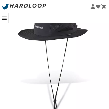
Promos d'été 🔥 -5 % EXTRA dès 2 produits* code Summer5
-5% Extra - Code Summer5
Eco-conçu
Le Dakine Kahu Surf : protégez-vous du