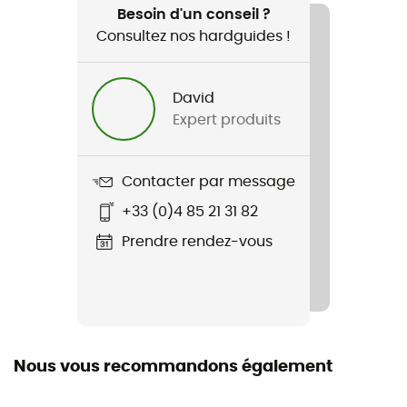
Voyage / Lifestyle
Besoin d'un conseil ?
Consultez nos hardguides !
Genre
Homme / Femme
David
Expert produits
Nom du produit
Kahu Surf
Contacter par message
Label
+33 (0)4 85 21 31 82
Recyclé
Prendre rendez-vous
Matières
Nylon
Protection UV
UPF 50+
Nous vous recommandons également