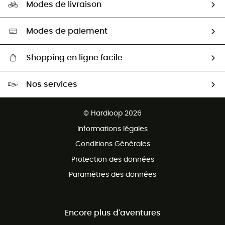
HardGuides
Modes de livraison
Seconde Main
Seconde main
Nos ambassadeurs
Aide & Contact
Sélection éco-responsable
Modes de paiement
Shopping en ligne facile
Livraison gratuite dès 100 €
Nos services
Retour gratuit sous 100 jours
Ventes aux groupes & club
Service client gratuit
© Hardloop 2026
Programme d'affiliation
Informations légales
Conditions Générales
Protection des données
Paramètres des données
Encore plus d'aventures