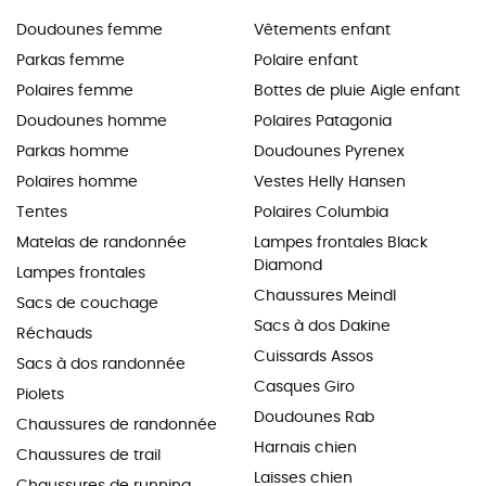
Doudounes femme
Vêtements enfant
Parkas femme
Polaire enfant
Polaires femme
Bottes de pluie Aigle enfant
Doudounes homme
Polaires Patagonia
Parkas homme
Doudounes Pyrenex
Polaires homme
Vestes Helly Hansen
Tentes
Polaires Columbia
Matelas de randonnée
Lampes frontales Black
Diamond
Lampes frontales
Chaussures Meindl
Sacs de couchage
Sacs à dos Dakine
Réchauds
Cuissards Assos
Sacs à dos randonnée
Casques Giro
Piolets
Doudounes Rab
Chaussures de randonnée
Harnais chien
Chaussures de trail
Laisses chien
Chaussures de running