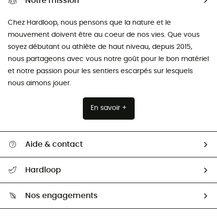
Notre mission
Chez Hardloop, nous pensons que la nature et le
mouvement doivent être au coeur de nos vies. Que vous
soyez débutant ou athlète de haut niveau, depuis 2015,
nous partageons avec vous notre goût pour le bon matériel
et notre passion pour les sentiers escarpés sur lesquels
nous aimons jouer.
En savoir +
Aide & contact
Suivre mon colis
Hardloop
Retour & remboursement
Qui sommes-nous ?
Guide des tailles
Nos engagements
Carrières
Comment bien choisir ?
Notre empreinte