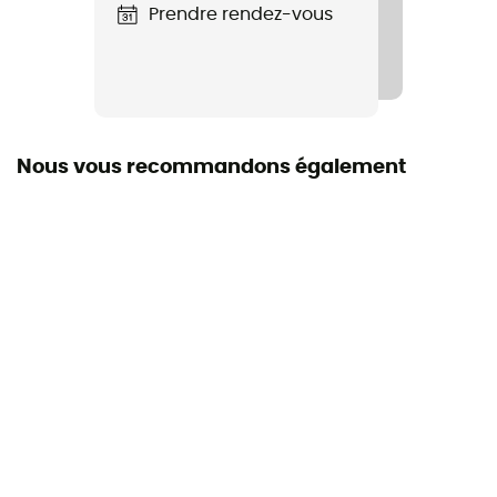
Terrain
Prendre rendez-vous
Chemin
Imperméabilité
Non
Nous vous recommandons également
Foulée
Universelle
Hauteur Talon / Avant-pied
6 / 6 mm
Semelle extérieure
Vibram® EcoStep
Drop
0 mm