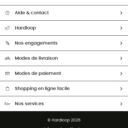
Aide & contact
Suivre mon colis
Hardloop
Retour & remboursement
Qui sommes-nous ?
Guide des tailles
Nos engagements
Carrières
Comment bien choisir ?
Notre empreinte
HardGuides
Modes de livraison
Seconde Main
Seconde main
Nos ambassadeurs
Aide & Contact
Sélection éco-responsable
Modes de paiement
Shopping en ligne facile
Livraison gratuite dès 100 €
Nos services
Retour gratuit sous 100 jours
Ventes aux groupes & club
Service client gratuit
© Hardloop 2026
Programme d'affiliation