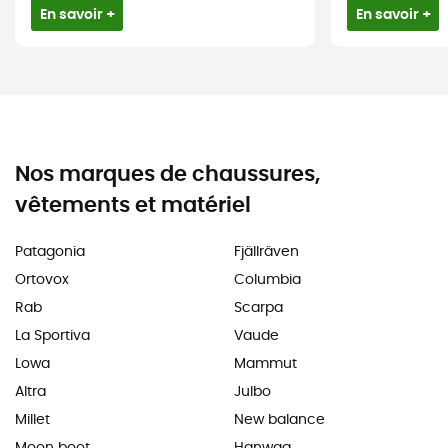
En savoir +
En savoir +
Nos marques de chaussures,
vêtements et matériel
Patagonia
Fjällräven
Ortovox
Columbia
Rab
Scarpa
La Sportiva
Vaude
Lowa
Mammut
Altra
Julbo
Millet
New balance
Moon boot
Hanwag