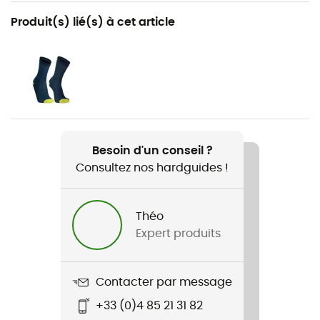
Recommandé pour
Produit(s) lié(s) à cet article
Trail
Genre
Homme
Nom du produit
Vapor Glove 6
Besoin d'un conseil ?
Consultez nos hardguides !
Crampons
2 mm
Théo
Technologies utilisées
Expert produits
Vibram
Distance d'entrainement hebdomadaire
Contacter par message
10 à 30 km
+33 (0)4 85 21 31 82