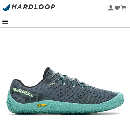
Promos d'été 🔥 -5 % EXTRA dès 2 produits* code Summer5
-5% Extra - Code Summer5
Eco-conçu