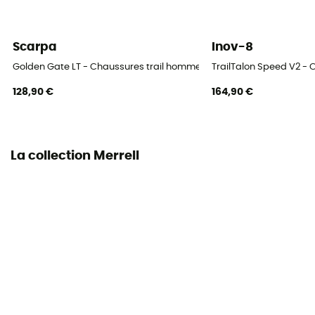
Profil coureur
Tous poids
Scarpa
Inov-8
Label
Golden Gate LT - Chaussures trail homme
TrailTalon Speed V2 -
Recyclé / Ecomatériau
128,90 €
164,90 €
Matière de la tige
Mesh
La collection Merrell