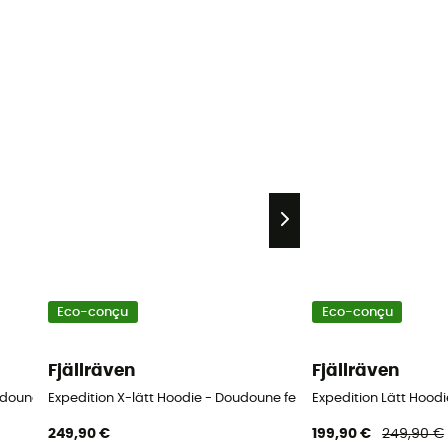
Eco-conçu
Eco-conçu
Fjällräven
Fjällräven
oudoune femme
Expedition X-lätt Hoodie - Doudoune femme
Expedition Lätt Hoo
249,90 €
199,90 €
249,90 €