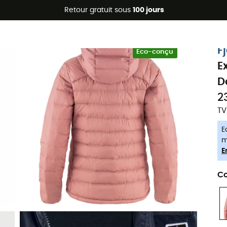
Promos d'été 🔥 -5 % EXTRA dès 2 produits* code Summer5
Retour gratuit sous
100 jours
-5% Extra - Code Summer5
F
Eco-conçu
E
D
2
TV
E
m
E
Co