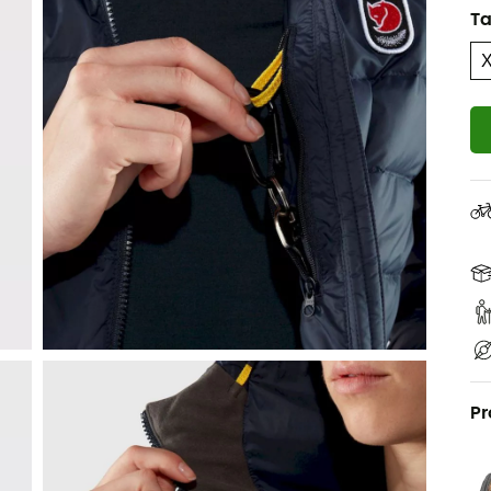
Ta
Pr