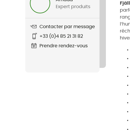
Fjäl
Expert produits
parf
rang
l’hu
Contacter par message
réch
+33 (0)4 85 21 31 82
hive
Prendre rendez-vous