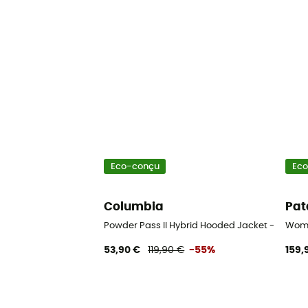
Eco-conçu
Ec
Columbia
Pat
Powder Pass II Hybrid Hooded Jacket - Doud
Wome
53,90 €
119,90 €
-55%
159,