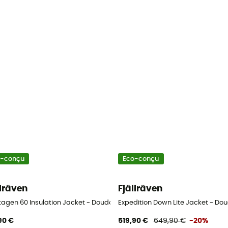
o-conçu
Eco-conçu
llräven
Fjällräven
me
tagen 60 Insulation Jacket - Doudoune femme
Expedition Down Lite Jacket - D
90 €
519,90 €
649,90 €
-20%