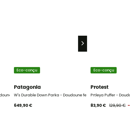
Eco-conçu
Eco-conçu
Patagonia
Protest
Doudoune femme
W's Durable Down Parka - Doudoune femme
Prtleya Puffer - Do
649,90 €
83,90 €
129,90 €