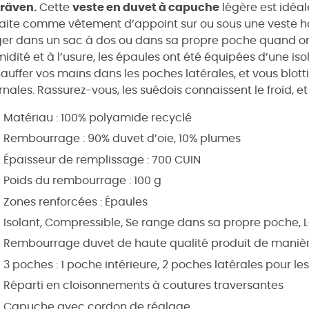
lräven.
Cette
veste en duvet à capuche
légère est idéale
aite comme vêtement d’appoint sur ou sous une veste hards
er dans un sac à dos ou dans sa propre poche quand on n
midité et à l’usure, les épaules ont été équipées d’une is
auffer vos mains dans les poches latérales, et vous blott
rnales. Rassurez-vous, les suédois connaissent le froid, et
Matériau : 100% polyamide recyclé
Rembourrage : 90% duvet d’oie, 10% plumes
Épaisseur de remplissage : 700 CUIN
Poids du rembourrage : 100 g
Zones renforcées : Épaules
Isolant, Compressible, Se range dans sa propre poche, 
Rembourrage duvet de haute qualité produit de maniè
3 poches : 1 poche intérieure, 2 poches latérales pour le
Réparti en cloisonnements à coutures traversantes
Capuche avec cordon de réglage