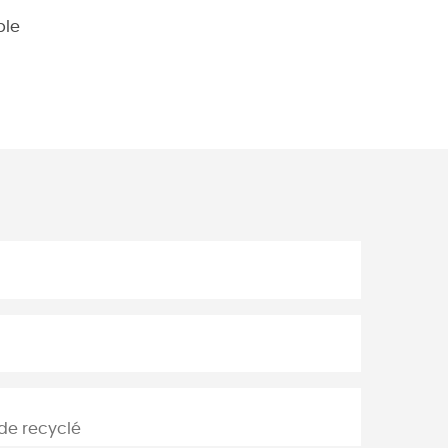
ble
de recyclé