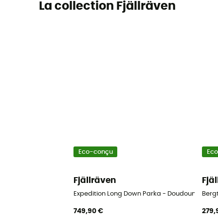
La collection Fjällräven
Eco-conçu
Ec
Fjällräven
Fjä
Expedition Long Down Parka - Doudoune fem
Berg
749,90 €
279,