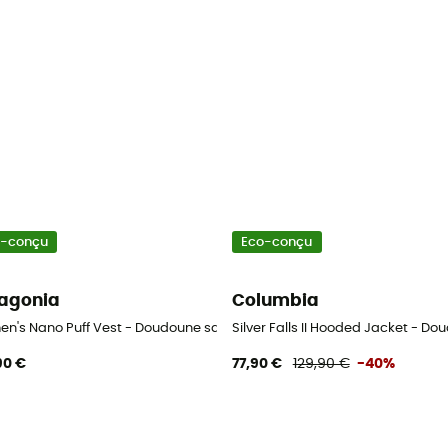
o-conçu
Eco-conçu
agonia
Columbia
oune femme
n's Nano Puff Vest - Doudoune sans manches femme
Silver Falls II Hooded Jacket - 
90 €
77,90 €
129,90 €
-40%