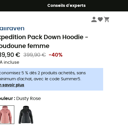
Conseils d'experts
Femme
Vestes femme
Doudounes femme
jällräven
xpedition Pack Down Hoodie -
oudoune femme
39,90 €
399,90 €
-40%
A incluse
conomisez 5 % dès 2 produits achetés, sans
inimum d'achat, avec le code Summer5.
n savoir plus
uleur
:
Dusty Rose