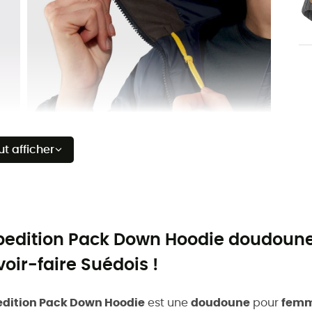
ut afficher
pedition Pack Down Hoodie doudoune
voir-faire Suédois !
edition Pack Down Hoodie
est une
doudoune
pour
fem