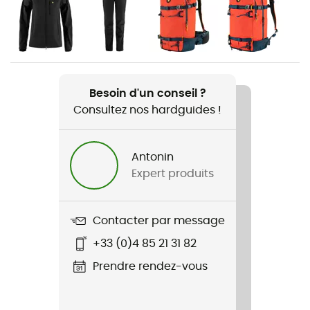
Genre
Femme
Poids
520 g
Besoin d'un conseil ?
Consultez nos hardguides !
Nom du produit
Bergtagen 60 Insulation Jacket
Antonin
Label
Expert produits
Recyclé / PFC-Free
Contacter par message
+33 (0)4 85 21 31 82
Prendre rendez-vous