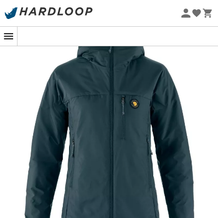
Promos d'été 🔥 -5 % EXTRA dès 2 produits* code Summer5
-5% Extra - Code Summer5
Eco-conçu