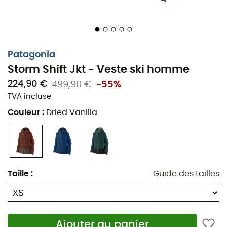
techniques comme la
poche poitrine
, la
poche pour
forfait
et les
manches préformées
, vous pouvez être
sûr de pouvoir profiter de vos journées en montagne
sans désagrément. Alors, qu'attendez-vous ? La veste
de ski
Storm Shift
pour
homme
de
Patagonia
est prête
Patagonia
à affronter les éléments avec style et à vous garder
Storm Shift Jkt - Veste ski homme
confortablement au sec.
224,90 €
499,90 €
-55%
Veste imperméable (Matière GORE-TEX 2 couches)
TVA incluse
Couleur
:
Dried Vanilla
100% Polyester recyclé
Sans PFC
Membrane et apprêt déperlant durable (DWR)
Taille
:
Guide des tailles
Capuche à visière
Zip frontal imperméable
Poches et housses
Ajouter au panier