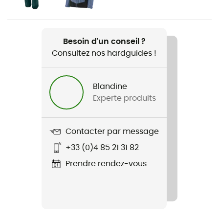
Poids
817 g
Besoin d'un conseil ?
Consultez nos hardguides !
Nom du produit
Storm Shift Jkt
Blandine
Construction du vêtement
Experte produits
Membrane
Gore-Tex®
Contacter par message
+33 (0)4 85 21 31 82
Imperméabilité
Oui
Prendre rendez-vous
Coupe-Vent
Oui