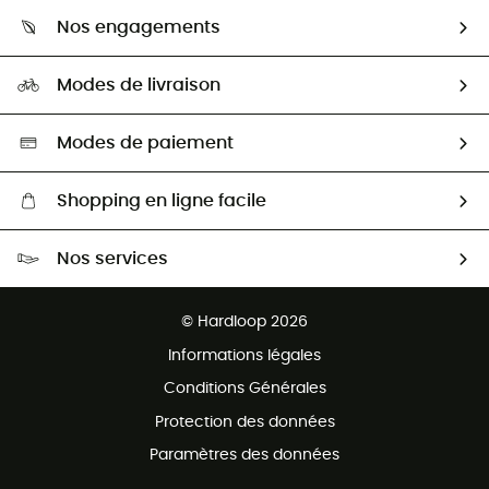
Qui sommes-nous ?
Guide des tailles
Nos engagements
Carrières
Comment bien choisir ?
Notre empreinte
HardGuides
Modes de livraison
Seconde Main
Seconde main
Nos ambassadeurs
Aide & Contact
Sélection éco-responsable
Modes de paiement
Shopping en ligne facile
Livraison gratuite dès 100 €
Nos services
Retour gratuit sous 100 jours
Ventes aux groupes & club
Service client gratuit
© Hardloop 2026
Programme d'affiliation
Informations légales
Conditions Générales
Protection des données
Paramètres des données