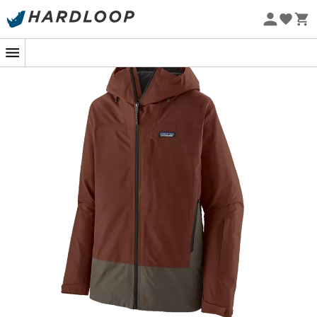
Promos d'été 🔥 -5 % EXTRA dès 2 produits* code Summer5
Enfilez la veste de ski
Storm Shift Jkt
pour
homme
de
Eco-conçu
Patagonia
, votre alliée ultime ! Cette veste de ski arbore
un
design élégant et audacieux
, avec des lignes
modernes et épurées. Mais ne vous y trompez pas, cette
veste ne se contente pas d'être belle. Elle est également
conçue pour offrir une protection contre les intempéries
et une respirabilité optimale, pour vous garder au sec,
même dans les conditions les plus hivernales, grâce à la
matière GORE-TEX 2 couches robuste en 100%
polyester recyclé sans PFC
. De plus, la
capuche à
visière à trois pans
bien ajustée vous protège des
météos capricieuses et garde votre visage au sec.
Cette veste de ski offre également une grande liberté
de mouvement grâce à sa construction articulée. De
plus, les ourlets ajustables et les poignets allongées
vous permettent d'obtenir un ajustement parfait et de
garder le froid à distance. Dotée de multiples détails