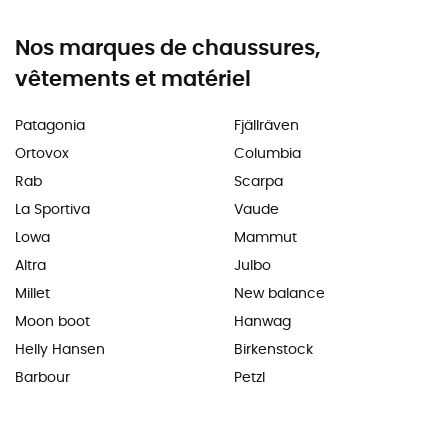
Nos marques de chaussures,
vêtements et matériel
Patagonia
Fjällräven
Ortovox
Columbia
Rab
Scarpa
La Sportiva
Vaude
Lowa
Mammut
Altra
Julbo
Millet
New balance
Moon boot
Hanwag
Helly Hansen
Birkenstock
Barbour
Petzl