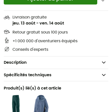
Bas du dos en arrondi
Zip frontal avec rabat coupe-vent intérieur et
Livraison gratuite
protège-glissière
jeu. 13 août
-
ven. 14 août
Jupe pare-neige avec élastique adhérent
Retour gratuit sous 100 jours
+1 000 000 d'aventuriers équipés
Poche intérieure fourre-tout en mesh
Conseils d'experts
Fair Trade Certified™
Poids : 817 g
Description
Spécificités techniques
Recommandé pour
Produit(s) lié(s) à cet article
Ski / Snowboard / Ski freeride
Genre
Homme