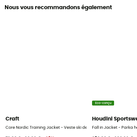
Coupe
Nous vous recommandons également
Standard
Label
Fair Trade Certified™ / Recyclé / Ecomatériau / PFC-
Free
Capuche
Oui
Jupe pare-neige
Oui
Poches
Eco-conçu
6 poches
Craft
Houdini Sportsw
Isolation
Core Nordic Training Jacket - Veste ski de fond homme
Fall in Jacket - Park
Isolation synthétique