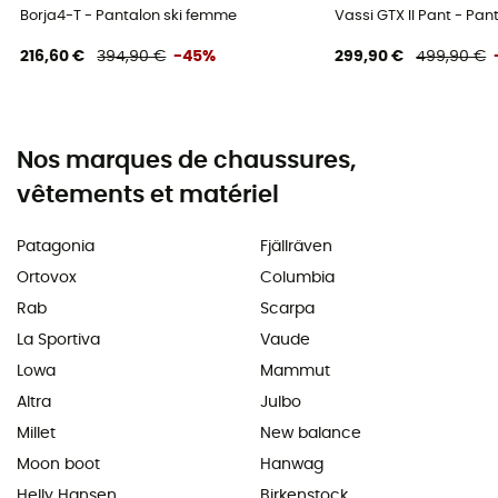
Borja4-T - Pantalon ski femme
Vassi GTX II Pant - Pa
216,60 €
394,90 €
-45%
299,90 €
499,90 €
Nos marques de chaussures,
vêtements et matériel
Patagonia
Fjällräven
Ortovox
Columbia
Rab
Scarpa
La Sportiva
Vaude
Lowa
Mammut
Altra
Julbo
Millet
New balance
Moon boot
Hanwag
Helly Hansen
Birkenstock