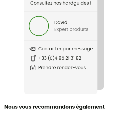
Consultez nos hardguides !
Nom du produit
Nadia Pant
David
Expert produits
Imperméabilité
Oui
Contacter par message
Niveau Schmerber
+33 (0)4 85 21 31 82
10 000 mm
Prendre rendez-vous
Coupe-Vent
Oui
Coupe
Ajustée
Nous vous recommandons également
Protection thermique
Oui