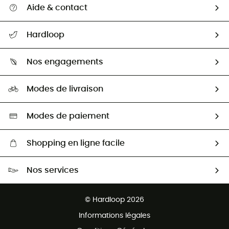
Aide & contact
Suivre mon colis
Hardloop
Retour & remboursement
Qui sommes-nous ?
Guide des tailles
Nos engagements
Carrières
Comment bien choisir ?
Notre empreinte
HardGuides
Modes de livraison
Seconde Main
Seconde main
Nos ambassadeurs
Aide & Contact
Sélection éco-responsable
Modes de paiement
Shopping en ligne facile
Livraison gratuite dès 100 €
Nos services
Retour gratuit sous 100 jours
Ventes aux groupes & club
Service client gratuit
© Hardloop 2026
Programme d'affiliation
Informations légales