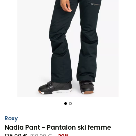
Roxy Nadia Pant : taillé pour le
Backcountry !
Conçu pour vos aventures les plus mémorables en hors-
piste, le
pantalon de ski Nadia
intègre les technologies
Roxy
de pointe, avec une imperméabilité DryFlight® 10K,
une isolation WarmFlight® respectueuse de
l'environnement et un revêtement DWR déperlant sans
PFC.
Sa coupe Tailored Fit assure une liberté de mouvement
optimale, vous permettant de dévaler les pentes en
toute liberté.
Avec ce
pantalon de ski femme
, explorez sans limites
Roxy
les plus grandes étendues du Backcountry.
Nadia Pant - Pantalon ski femme
Matières : 100 % polyester