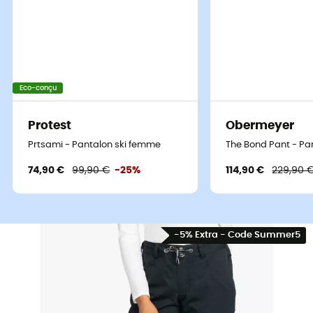
Eco-conçu
Protest
Obermeyer
Prtsami - Pantalon ski femme
The Bond Pant - Pa
74,90 €
99,90 €
-25%
114,90 €
229,90 
-5% Extra - Code Summer5