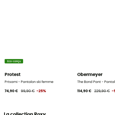
Poches
5 poches
Isolation
Isolation synthétique
Matières
100% polyester
Eco-conçu
MVTR (niveau respirabilité)
5 000 gr /m2 / 24 h
Protest
Obermeyer
Prtsami - Pantalon ski femme
The Bond Pant - Panta
Guêtres pare-neige
Oui
74,90 €
99,90 €
-25%
114,90 €
229,90 €
-
La collection Roxy