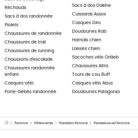
Sacs à dos Dakine
Réchauds
Cuissards Assos
Sacs à dos randonnée
Casques Giro
Piolets
Doudounes Rab
Chaussures de randonnée
Harnais chien
Chaussures de trail
Laisses chien
Chaussures de running
Sacoches vélo Ortlieb
Chaussons d'escalade
Chaussures Altra
Chaussures randonnée
enfant
Tours de cou Buff
Casques vélo
Casques vélo Abus
Porte-bébés randonnée
Doudounes Patagonia
Femme
Vêtements
Pantalon femme
Pantalons ski femme