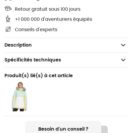
Autres caractéristiques : aérations doublées en
mesh au niveau des jambes
Retour gratuit sous 100 jours
Système de retroussage de l'ourlet
+1 000 000 d'aventuriers équipés
Guêtres en taffetas
Conseils d'experts
Soufflet à boutons-pression au bas des jambes
Matelassage décoratif
Description
Spécificités techniques
Recommandé pour
Produit(s) lié(s) à cet article
Ski alpin / Ski / Snowboard / Ski all mountain / Ski
freeride
Genre
Femme
Poids
Besoin d'un conseil ?
645 g (M)