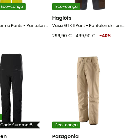
Eco-conçu
Eco-conçu
Haglöfs
Stoney HS Thermo Pants - Pantalon ski femme
Vassi GTX II Pant - Pantalon ski femme
299,90 €
499,90 €
-
40
%
- Code Summer5
Eco-conçu
sen
Patagonia