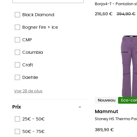
Borja4-T - Pantalon 
216,60 €
394,90 €
Black Diamond
Bogner Fire + Ice
CMP
Columbia
Craft
Daehlie
Voir 28 de plus
Nouveau
Eco-co
Prix
Mammut
25€ - 50€
389,90 €
50€ - 75€