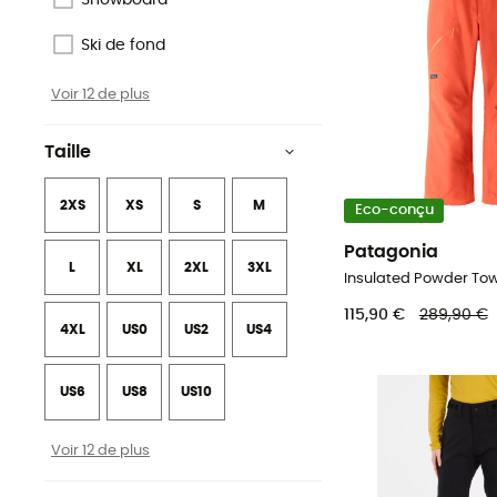
Snowboard
Ski de fond
Voir 12 de plus
Taille
2XS
XS
S
M
Eco-conçu
Patagonia
L
XL
2XL
3XL
115,90 €
289,90 €
4XL
US0
US2
US4
US6
US8
US10
Voir 12 de plus