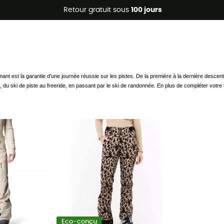
Promos d'été 🔥 -5 % EXTRA dès 2 produits* code Summer5
Retour gratuit sous
100 jours
mant est la garantie d'une journée réussie sur les pistes. De la première à la dernière descente
 du ski de piste au freeride, en passant par le ski de randonnée. En plus de compléter votre 
Eco-conçu