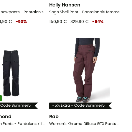
Helly Hansen
Prtlullabyos Snowpants - Pantalon ski femme
Sogn Shell Pant - Pantalon ski femme
9,90 €
-
50
%
150,90 €
329,90 €
-
54
%
- Code Summer5
-5% Extra - Code Summer5
amond
Rab
Recon Stretch Pants - Pantalon ski femme
Women's Khroma Diffuse GTX Pants - Pantalon ski de randonnée femme