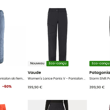
Nouveau
Eco-conçu
Eco-conçu
Vaude
Patagoni
Storm Shift Pants - Pantalon ski femme
Women's Larice Pants V - Pantalon ski de randonnée femme
-
60
%
199,90 €
399,90 €