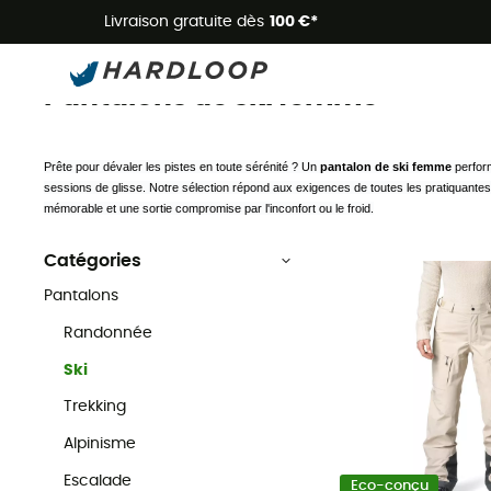
Livraison gratuite dès
100 €*
Pantalons ski femme
Vêtements
Pantalon femme
Pantalons de ski femme
Prête pour dévaler les pistes en toute sérénité ? Un 
pantalon de ski femme
 perfor
sessions de glisse. Notre sélection répond aux exigences de toutes les pratiquantes,
mémorable et une sortie compromise par l'inconfort ou le froid.
Catégories
Pantalons
Randonnée
Ski
Trekking
Alpinisme
Escalade
Eco-conçu