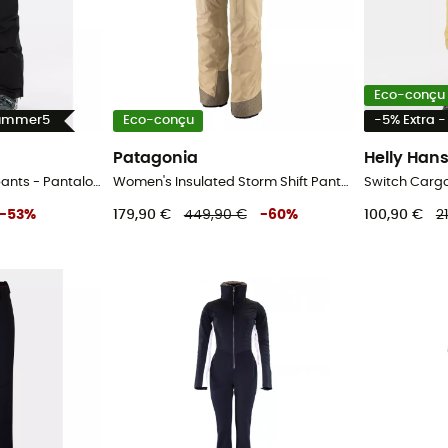
Eco-conçu
Summer5
Eco-conçu
-5% Extra 
Patagonia
Helly Han
Prtcarmackos Snowpants - Pantalon ski femme
Women's Insulated Storm Shift Pants - Pantalon ski femme
-
53
%
179,90 €
449,90 €
-
60
%
100,90 €
2