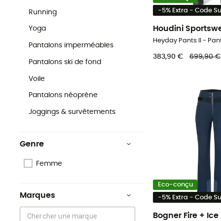
-5% Extra - Code 
Running
Houdini Sportsw
Yoga
Pantalons imperméables
383,90 €
699,90 €
Pantalons ski de fond
Voile
Pantalons néoprène
Joggings & survêtements
Genre
Femme
Eco-conçu
Marques
-5% Extra - Code 
Bogner Fire + Ice