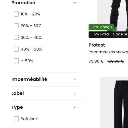
Promotion
10% - 20%
20% - 30%
Eco-conçu
-5% Extra - Code 
30% - 40%
Protest
40% - 50%
+ 50%
79,90 €
169,90 €
Imperméabilité
Déperlant
Label
Non
Oeko-Tex
Type
Oui
Low Impact
Softshell
Ecomatériau