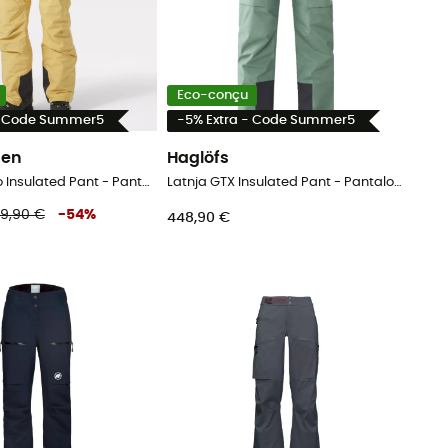
Eco-conçu
- Code Summer5
-5% Extra - Code Summer5
sen
Haglöfs
Switch Cargo Insulated Pant - Pantalon ski femme
Latnja GTX Insulated Pant - Pantalon ski femme
19,90 €
-
54
%
448,90 €