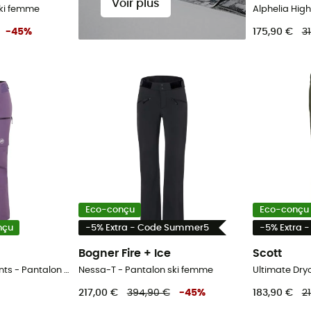
Voir plus
ski femme
-
45
%
175,90 €
3
Eco-conçu
Eco-conçu
nçu
-5% Extra - Code Summer5
-5% Extra 
Bogner Fire + Ice
Scott
Stoney HS Thermo Pants - Pantalon ski femme
Nessa-T - Pantalon ski femme
217,00 €
394,90 €
-
45
%
183,90 €
2