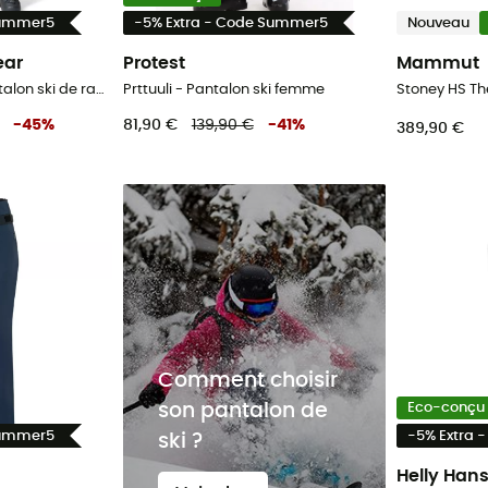
Summer5
-5% Extra - Code Summer5
Nouveau
ear
Protest
Mammut
Heyday Pants II - Pantalon ski de randonnée femme
Prttuuli - Pantalon ski femme
-
45
%
81,90 €
139,90 €
-
41
%
389,90 €
Comment choisir
son pantalon de
Eco-conçu
Summer5
-5% Extra 
ski ?
Helly Han