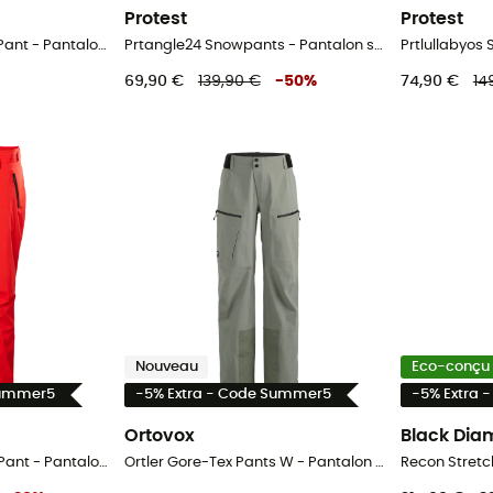
Protest
Protest
Latnja GTX Insulated Pant - Pantalon ski femme
Prtangle24 Snowpants - Pantalon ski femme
69,90 €
139,90 €
-
50
%
74,90 €
14
Nouveau
Eco-conçu
Summer5
-5% Extra - Code Summer5
-5% Extra 
Ortovox
Black Di
Legendary Insulated Pant - Pantalon ski femme
Ortler Gore-Tex Pants W - Pantalon ski de randonnée femme