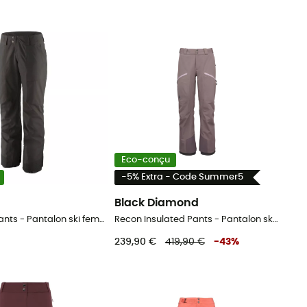
Eco-conçu
-5% Extra - Code Summer5
a
Black Diamond
Storm Shift Pants - Pantalon ski femme
Recon Insulated Pants - Pantalon ski femme
239,90 €
419,90 €
-
43
%