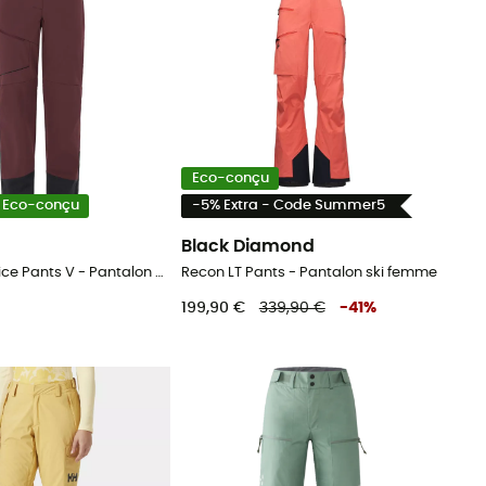
Eco-conçu
Eco-conçu
-5% Extra - Code Summer5
Black Diamond
Women's Larice Pants V - Pantalon ski de randonnée femme
Recon LT Pants - Pantalon ski femme
199,90 €
339,90 €
-
41
%