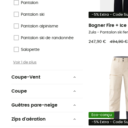
Pantalon
Ortovox Wool Promise
(OWP)
Pantalon ski
-5% Extra - Code 
Origine Européenne
Bogner Fire + Ice
Pantalon alpinisme
Garantie
Zula - Pantalon ski 
Pantalon ski de randonnée
Sans PFC
247,90 €
494,90 €
Salopette
Voir 8 de plus
Voir 1 de plus
Coupe-Vent
Oui
Coupe
Ajustée
Guêtres pare-neige
Droit
Oui
Eco-conçu
Zips d'aération
Moulant
-5% Extra - Code 
Non
Oui