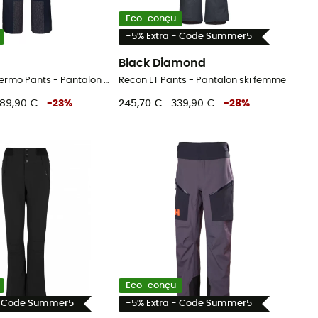
Eco-conçu
-5% Extra - Code Summer5
Black Diamond
Stoney HS Thermo Pants - Pantalon ski femme
Recon LT Pants - Pantalon ski femme
89,90 €
-
23
%
245,70 €
339,90 €
-
28
%
Eco-conçu
- Code Summer5
-5% Extra - Code Summer5