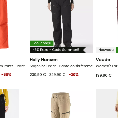
Eco-conçu
-5% Extra - Code Summer5
Nouveau
Helly Hansen
Vaude
Insulated Powder Town Pants - Pantalon ski femme
Sogn Shell Pant - Pantalon ski femme
-
60
%
230,90 €
329,90 €
-
30
%
199,90 €