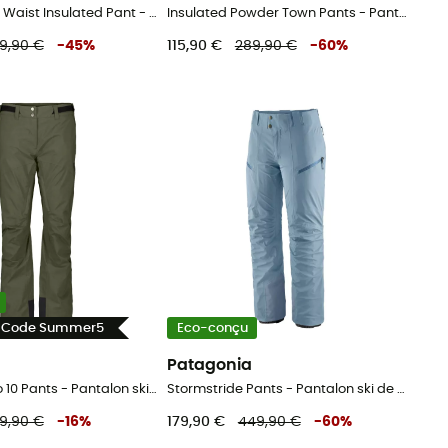
Alphelia High Waist Insulated Pant - Pantalon ski femme
Insulated Powder Town Pants - Pantalon ski femme
19,90 €
-
45
%
115,90 €
289,90 €
-
60
%
- Code Summer5
Eco-conçu
Patagonia
Ultimate Dryo 10 Pants - Pantalon ski femme
Stormstride Pants - Pantalon ski de randonnée femme
19,90 €
-
16
%
179,90 €
449,90 €
-
60
%