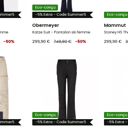
Eco-conçu
Summer5
-5% Extra - Code Summer5
Eco-conçu
Obermeyer
Mammut
femme
Katze Suit - Pantalon ski femme
-
50
%
299,90 €
749,90 €
-
60
%
299,90 €
3
Eco-conçu
Eco-conçu
Summer5
-5% Extra - Code Summer5
-5% Extra 