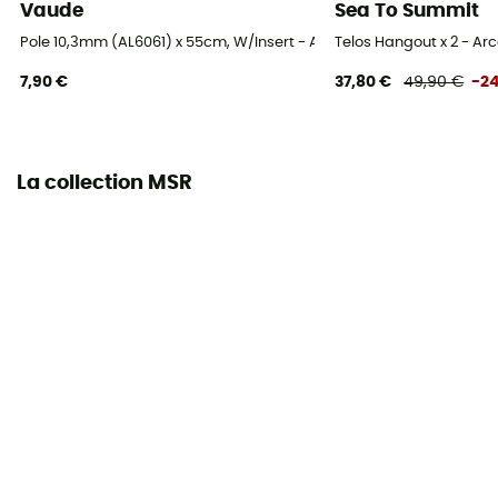
Vaude
Sea To Summit
Pole 10,3mm (AL6061) x 55cm, W/Insert - Arceau de rechange
Telos Hangout x 2 - Ar
7,90 €
37,80 €
49,90 €
-2
La collection MSR