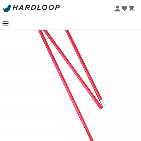
Promos d'été 🔥 -5 % EXTRA dès 2 produits* code Summer5
-5% Extra - Code Summer5