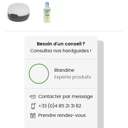
Genre
Homme / Femme
Poids
280 g
Besoin d'un conseil ?
Consultez nos hardguides !
Nom du produit
Adjustable Pole
Blandine
Experte produits
Contacter par message
+33 (0)4 85 21 31 82
Prendre rendez-vous