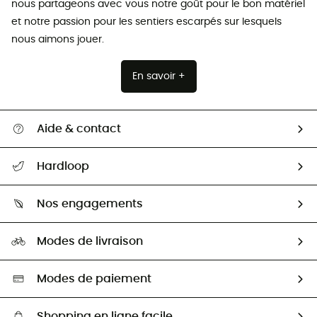
nous partageons avec vous notre goût pour le bon matériel
et notre passion pour les sentiers escarpés sur lesquels
nous aimons jouer.
En savoir +
Aide & contact
Suivre mon colis
Hardloop
Retour & remboursement
Qui sommes-nous ?
Guide des tailles
Nos engagements
Carrières
Comment bien choisir ?
Notre empreinte
HardGuides
Modes de livraison
Seconde Main
Seconde main
Nos ambassadeurs
Aide & Contact
Sélection éco-responsable
Modes de paiement
Shopping en ligne facile