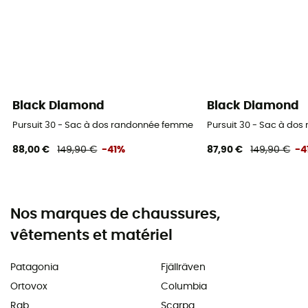
Black Diamond
Black Diamond
Pursuit 30 - Sac à dos randonnée femme
Pursuit 30 - Sac à do
88,00 €
149,90 €
-41%
87,90 €
149,90 €
-4
Nos marques de chaussures,
vêtements et matériel
Patagonia
Fjällräven
Ortovox
Columbia
Rab
Scarpa