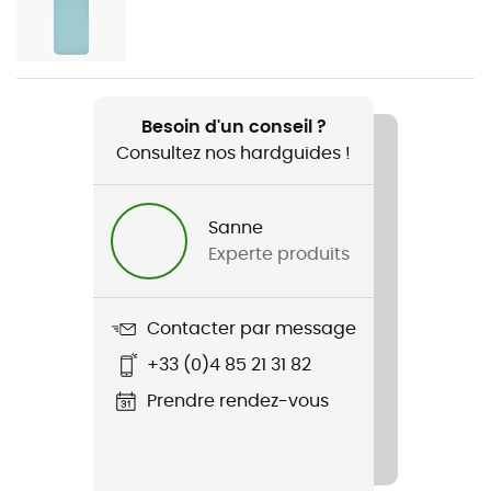
Genre
Femme
Poids
Besoin d'un conseil ?
1250 g
Consultez nos hardguides !
Nom du produit
Astro Pro 800 SL
Sanne
Experte produits
Imperméabilité
Déperlant
Contacter par message
Matériaux
+33 (0)4 85 21 31 82
20D PA Ripstop
Prendre rendez-vous
Type de duvet
Canard