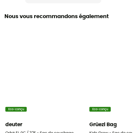
Label
Grüner Knopf
Nous vous recommandons également
Capuche
Oui
Forme
Momie / sarcophage
Saison
4 saisons
Isolation
Isolation naturelle
Eco-conçu
Eco-conçu
Dimensions repliées
20 x 39 cm
deuter
Grüezi Bag