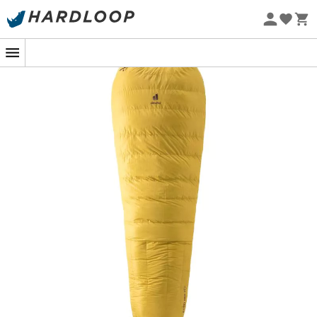
Promos d'été 🔥 -5 % EXTRA dès 2 produits* code Summer5
Eco-conçu