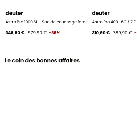
Sac de rangement
Inclus
deuter
deuter
Astro Pro 1000 SL - Sac de couchage femme
Astro Pro 400 -6C / 21
Dimension maximale de l'utilisateur
175 cm
349,90 €
579,90 €
-39%
310,90 €
389,90 €
Le coin des bonnes affaires