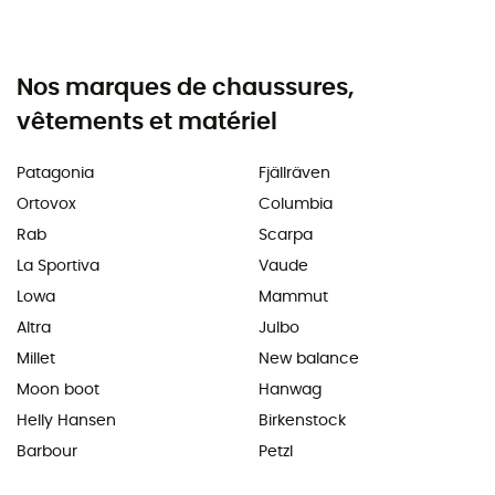
Nos marques de chaussures,
vêtements et matériel
Patagonia
Fjällräven
Ortovox
Columbia
Rab
Scarpa
La Sportiva
Vaude
Lowa
Mammut
Altra
Julbo
Millet
New balance
Moon boot
Hanwag
Helly Hansen
Birkenstock
Barbour
Petzl