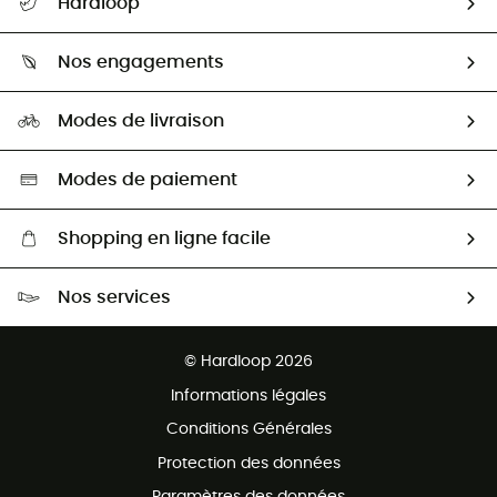
Hardloop
Retour & remboursement
Qui sommes-nous ?
Guide des tailles
Nos engagements
Carrières
Comment bien choisir ?
Notre empreinte
HardGuides
Modes de livraison
Seconde Main
Seconde main
Nos ambassadeurs
Aide & Contact
Sélection éco-responsable
Modes de paiement
Shopping en ligne facile
Livraison gratuite dès 100 €
Nos services
Retour gratuit sous 100 jours
Ventes aux groupes & club
Service client gratuit
© Hardloop 2026
Programme d'affiliation
Informations légales
Conditions Générales
Protection des données