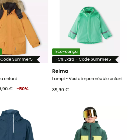
Eco-conçu
- Code Summer5
-5% Extra - Code Summer5
Reima
ka enfant
Lampi - Veste imperméable enfant
9,90 €
-
50
%
39,90 €