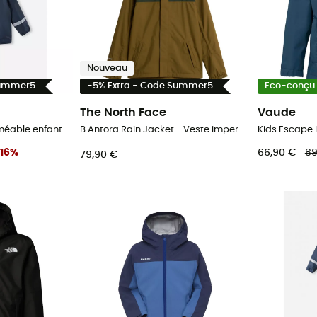
Nouveau
Summer5
-5% Extra - Code Summer5
Eco-conçu
The North Face
Vaude
méable enfant
B Antora Rain Jacket - Veste imperméable enfant
16
%
66,90 €
89
79,90 €