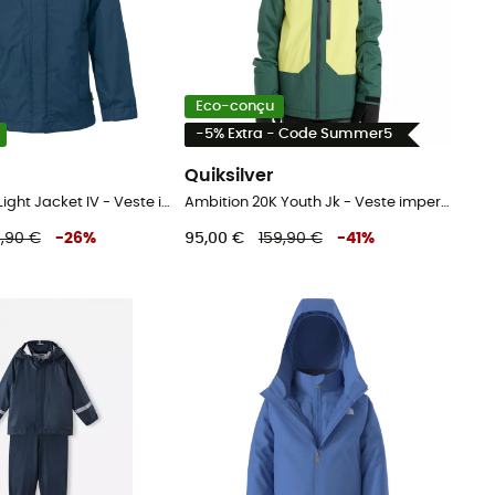
Eco-conçu
-5% Extra - Code Summer5
Quiksilver
Kids Escape Light Jacket IV - Veste imperméable enfant
Ambition 20K Youth Jk - Veste imperméable enfant
,90 €
-
26
%
95,00 €
159,90 €
-
41
%