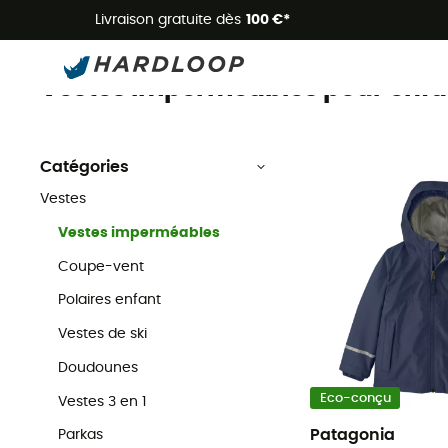
Livraison gratuite dès
100 €*
Vestes imperméables
Vêtements enfant
Vestes
Vestes imperméables pour enfa
Catégories
Vestes
Vestes imperméables
Coupe-vent
Polaires enfant
Vestes de ski
Doudounes
Eco-conçu
Vestes 3 en 1
Patagonia
Parkas