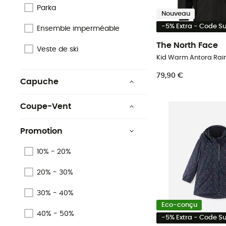
Parka
Nouveau
Grüner Knopf
-5% Extra - Code 
Ensemble imperméable
Bluesign
The North Face
Veste de ski
Voir 3 de plus
79,90 €
Capuche
Oui amovible
Coupe-Vent
Oui
Oui
Promotion
10% - 20%
20% - 30%
30% - 40%
Eco-conçu
40% - 50%
-5% Extra - Code 