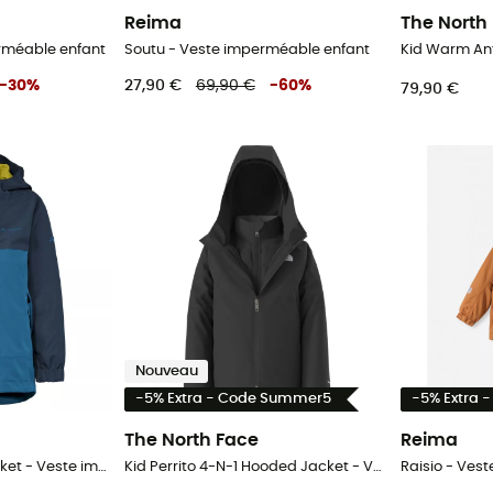
Reima
The North
rméable enfant
Soutu - Veste imperméable enfant
-
30
%
27,90 €
69,90 €
-
60
%
79,90 €
Nouveau
-5% Extra - Code Summer5
-5% Extra 
The North Face
Reima
Kids Caprea Rain Jacket - Veste imperméable enfant
Kid Perrito 4-N-1 Hooded Jacket - Veste imperméable enfant
Raisio - Ves