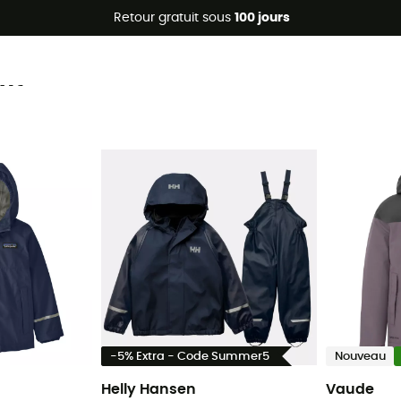
Promos d'été 🔥 -5 % EXTRA dès 2 produits* code Summer5
Retour gratuit sous
100 jours
nt
-5% Extra - Code Summer5
Nouveau
Helly Hansen
Vaude