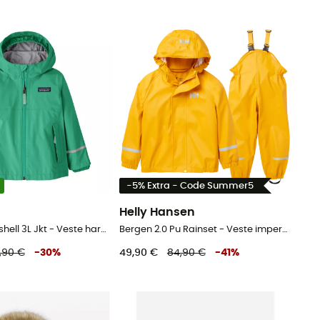
-5% Extra - Code Summer5
a
Helly Hansen
Baby Torrentshell 3L Jkt - Veste hardshell enfant
Bergen 2.0 Pu Rainset - Veste imperméable enfant
9,90 €
-
30
%
49,90 €
84,90 €
-
41
%