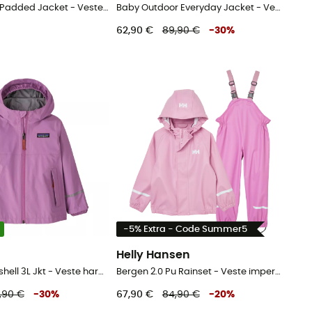
Kids Lulea 2L Padded Jacket - Veste imperméable enfant
Baby Outdoor Everyday Jacket - Veste imperméable enfant
62,90 €
89,90 €
-
30
%
-5% Extra - Code Summer5
a
Helly Hansen
Baby Torrentshell 3L Jkt - Veste hardshell enfant
Bergen 2.0 Pu Rainset - Veste imperméable enfant
9,90 €
-
30
%
67,90 €
84,90 €
-
20
%