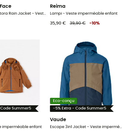
 Face
Reima
Kid Warm Antora Rain Jacket - Veste imperméable enfant
Lampi - Veste imperméable enfant
35,90 €
39,90 €
-
10
%
Eco-conçu
- Code Summer5
-5% Extra - Code Summer5
Vaude
te imperméable enfant
Escape 3in1 Jacket - Veste imperméable enfant