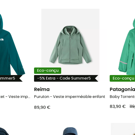
Eco-conçu
Summer5
-5% Extra - Code Summer5
Eco-conçu
Reima
Patagoni
Teen Zipline Rain Jacket - Veste imperméable enfant
Puruton - Veste imperméable enfant
83,90 €
11
89,90 €