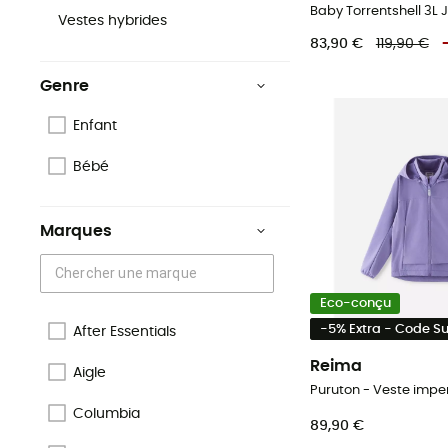
Vestes hybrides
83,90 €
119,90 €
Genre
Enfant
Bébé
Marques
Eco-conçu
-5% Extra - Code 
After Essentials
Reima
Aigle
Puruton - Veste imp
Columbia
89,90 €