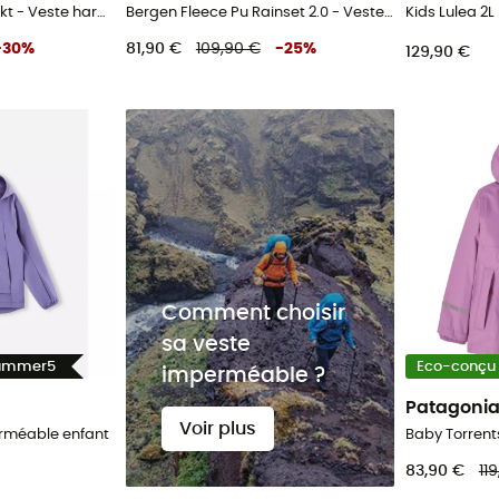
Baby Torrentshell 3L Jkt - Veste hardshell enfant
Bergen Fleece Pu Rainset 2.0 - Veste imperméable enfant
-
30
%
81,90 €
109,90 €
-
25
%
129,90 €
Comment choisir
sa veste
Summer5
Eco-conçu
imperméable ?
Patagoni
Voir plus
erméable enfant
83,90 €
11