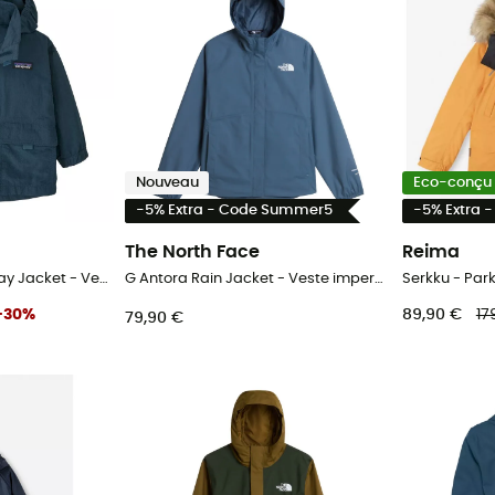
Nouveau
Eco-conçu
-5% Extra - Code Summer5
-5% Extra 
The North Face
Reima
Baby Outdoor Everyday Jacket - Veste imperméable enfant
G Antora Rain Jacket - Veste imperméable enfant
Serkku - Par
-
30
%
89,90 €
17
79,90 €