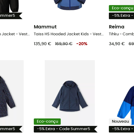
Eco-conçu
Summer5
-5% Extra 
Mammut
Reima
Kid Warm Antora Rain Jacket - Veste imperméable enfant
Taiss HS Hooded Jacket Kids - Veste hardshell enfant
Tihku - Comb
135,90 €
169,90 €
-
20
%
34,90 €
69
Eco-conçu
Nouveau
Summer5
-5% Extra - Code Summer5
-5% Extra 