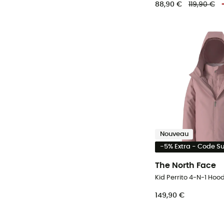
88,90 €
119,90 €
RECCO®
10 000 g/m²/24 h
18 000 g/m²/24h
20 000 g/m²/24h
Nouveau
-5% Extra - Code 
The North Face
149,90 €