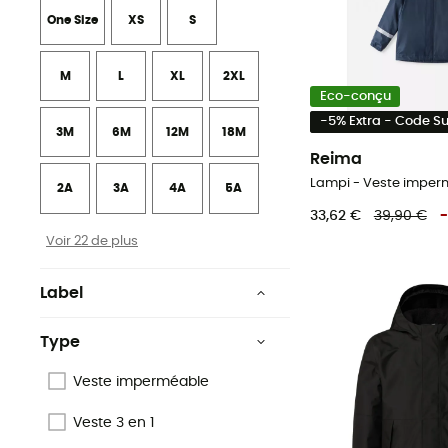
One Size
XS
S
M
L
XL
2XL
Eco-conçu
-5% Extra - Code 
3M
6M
12M
18M
Reima
Lampi - Veste imper
2A
3A
4A
5A
33,62 €
39,90 €
-
Voir 22 de plus
Label
Ecomatériau
Type
Fair Trade Certified™
Veste imperméable
Fair Wear Foundation
Veste 3 en 1
Green Shape