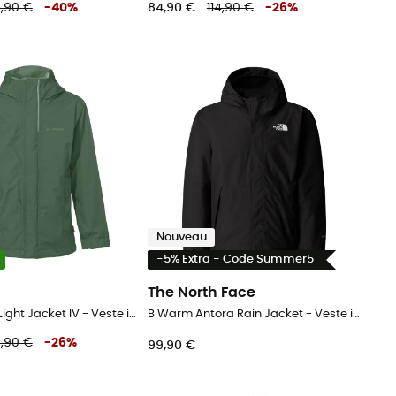
,90 €
-
40
%
84,90 €
114,90 €
-
26
%
Nouveau
-5% Extra - Code Summer5
The North Face
Kids Escape Light Jacket IV - Veste imperméable enfant
B Warm Antora Rain Jacket - Veste imperméable enfant
,90 €
-
26
%
99,90 €