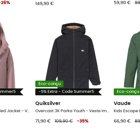
-
26
%
59,90 €
99
149,90 €
Eco-conçu
Summer5
-5% Extra - Code Summer5
Eco-conçu
Quiksilver
Vaude
Kid Perrito 4-N-1 Hooded Jacket - Veste imperméable enfant
Overcast 3K Parka Youth - Veste imperméable enfant
71,90 €
109,90 €
-
35
%
66,90 €
89