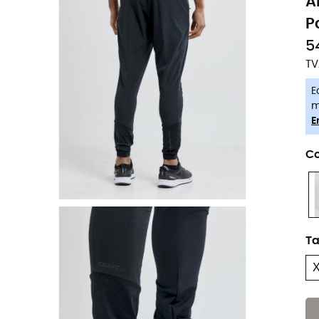
A
P
5
TV
E
m
E
Co
Ta