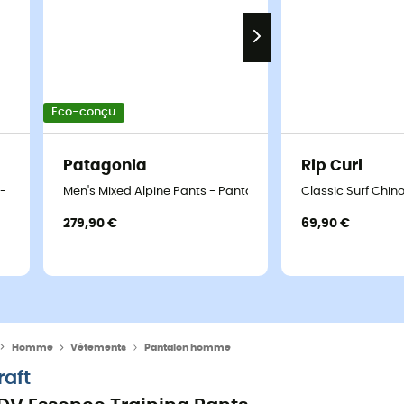
Eco-conçu
Patagonia
Rip Curl
t - Pantalon homme
Men's Mixed Alpine Pants - Pantalon alpinisme homme
Classic Surf Chi
279,90 €
69,90 €
Homme
Vêtements
Pantalon homme
raft