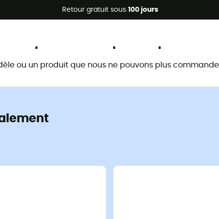
Promos d'été 🔥 -5 % EXTRA dès 2 produits* code Summer5
Retour gratuit sous
100 jours
Ce produit n'est plus disponible
dèle ou un produit que nous ne pouvons plus commander 
alement