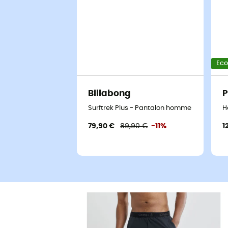
Ec
Billabong
P
Surftrek Plus - Pantalon homme
H
79,90 €
89,90 €
-11%
1