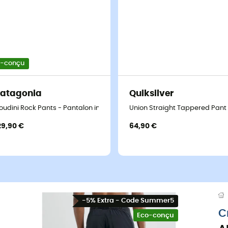
o-conçu
atagonia
Quiksilver
oudini Rock Pants - Pantalon imperméable
Union Straight Tappered Pan
29,90 €
64,90 €
-5% Extra - Code Summer5
C
Eco-conçu