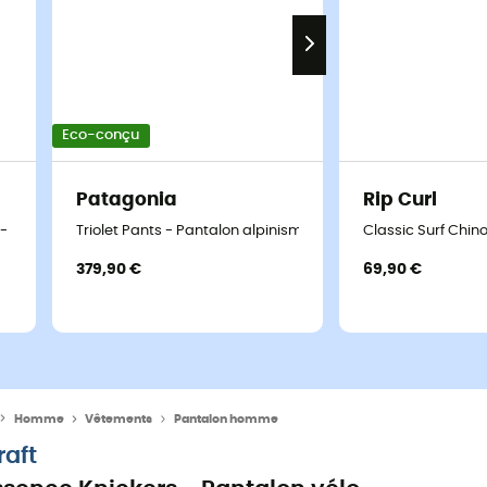
Eco-conçu
Patagonia
Rip Curl
t - Pantalon homme
Triolet Pants - Pantalon alpinisme homme
Classic Surf Chi
379,90 €
69,90 €
Homme
Vêtements
Pantalon homme
raft