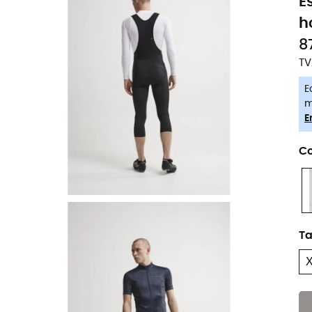
E
h
8
TV
E
m
E
Co
Ta