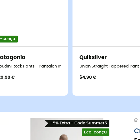
o-conçu
atagonia
Quiksilver
oudini Rock Pants - Pantalon imperméable
Union Straight Tappered Pan
29,90 €
64,90 €
-5% Extra - Code Summer5
C
Eco-conçu