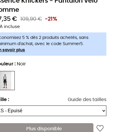
ssence Knickers - Pantalon vélo
omme
7,35 €
109,90 €
-21%
A incluse
conomisez 5 % dès 2 produits achetés, sans
inimum d'achat, avec le code Summer5.
n savoir plus
uleur
:
Noir
ille
:
Guide des tailles
Plus disponible