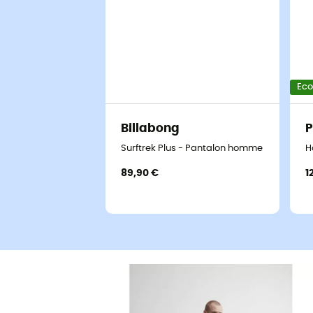
Ec
Billabong
P
Surftrek Plus - Pantalon homme
H
89,90 €
1