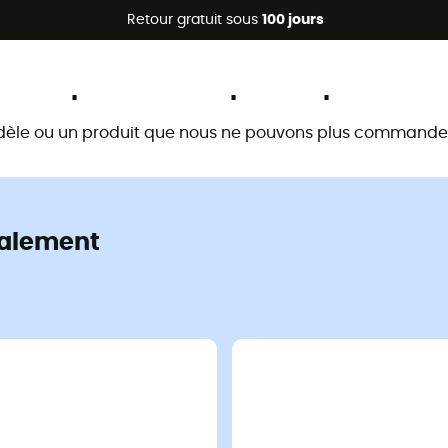
Promos d'été 🔥 -5 % EXTRA dès 2 produits* code Summer5
Retour gratuit sous
100 jours
Ce produit n'est plus disponible
dèle ou un produit que nous ne pouvons plus commander 
alement