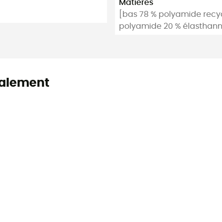
Matières
[bas 78 % polyamide recyc
polyamide 20 % élasthan
alement