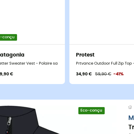
o-conçu
atagonia
Protest
etter Sweater Vest - Polaire sans manches femme
Prtvance Outdoor Full Zip Top
19,90 €
34,90 €
59,90 €
-41%
Eco-conçu
M
T