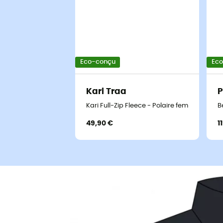
Eco-conçu
Ec
Kari Traa
P
Kari Full-Zip Fleece - Polaire femme
B
49,90 €
1