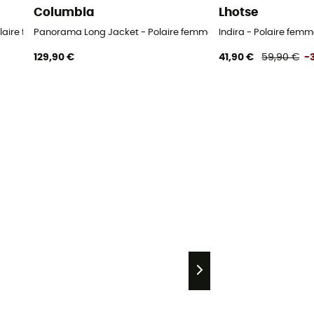
Columbia
Lhotse
olaire femme
Panorama Long Jacket - Polaire femme
Indira - Polaire fem
129,90 €
41,90 €
59,90 €
-