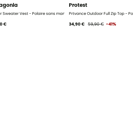
agonia
Protest
er Sweater Vest - Polaire sans manches femme
Prtvance Outdoor Full Zip Top - P
90 €
34,90 €
59,90 €
-41%