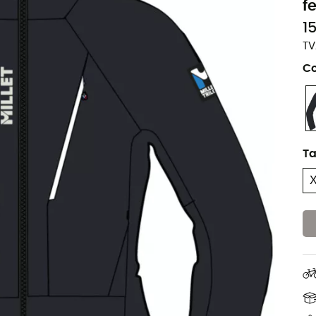
f
1
TV
Co
Ta