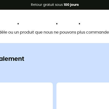
Promos d'été 🔥 -5 % EXTRA dès 2 produits* code Summer5
Retour gratuit sous
100 jours
Ce produit n'est plus disponible
dèle ou un produit que nous ne pouvons plus commander 
alement