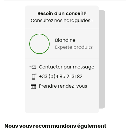
Recommandé pour
Trail
Besoin d'un conseil ?
Consultez nos hardguides !
Genre
Femme
Blandine
Experte produits
Poids
2 x 358 g (38)
Contacter par message
Nom du produit
+33 (0)4 85 21 31 82
Facet 75 Mid OutDry
Prendre rendez-vous
Crampons
5 mm
Technologies utilisées
Adapt Trax™ / Navic Fit System™ / OrthoLite® Eco /
Nous vous recommandons également
OutDry™