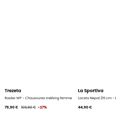
Terrain
Chemin
Imperméabilité
Oui
Semelle intermédiaire
Techlite™
Foulée
Universelle
Semelle intérieure amovible
Trezeta
La Sportiva
Oui
Raider WP - Chaussures trekking femme
Lacets Nepal 215 cm -
Semelle extérieure
79,90 €
109,90 €
-27%
44,90 €
Adapt Trax™