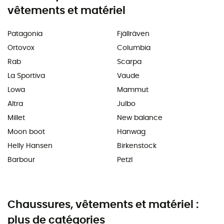
vêtements et matériel
Patagonia
Fjällräven
Ortovox
Columbia
Rab
Scarpa
La Sportiva
Vaude
Lowa
Mammut
Altra
Julbo
Millet
New balance
Moon boot
Hanwag
Helly Hansen
Birkenstock
Barbour
Petzl
Chaussures, vêtements et matériel :
plus de catégories