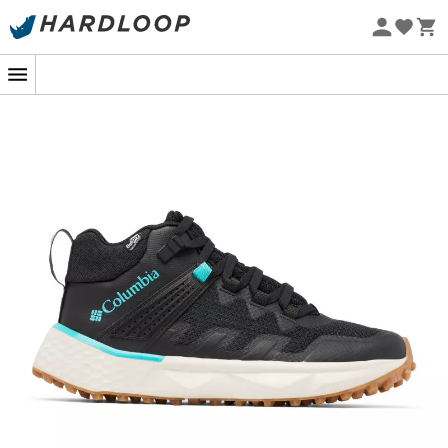
Promos d'été 🔥 -5 % EXTRA dès 2 produits* code Summer5
-5% Extra - Code Summer5
Eco-conçu