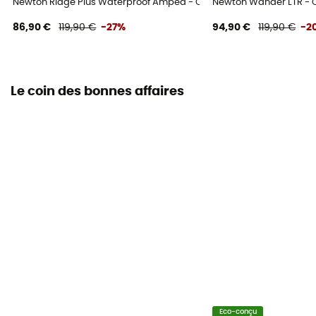
Newton Ridge Plus Waterproof Amped - Chaussures randonnée 
Newton Wander LTR -
86,90 €
119,90 €
-27%
94,90 €
119,90 €
-2
Le coin des bonnes affaires
Eco-conçu