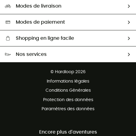
Notre empreinte
HardGuides
Modes de livraison
Seconde Main
Seconde main
Nos ambassadeurs
Aide & Contact
Sélection éco-responsable
Modes de paiement
Shopping en ligne facile
Livraison gratuite dès 100 €
Nos services
Retour gratuit sous 100 jours
Ventes aux groupes & club
Service client gratuit
© Hardloop 2026
Programme d'affiliation
Informations légales
Conditions Générales
Protection des données
Paramètres des données
Encore plus d'aventures