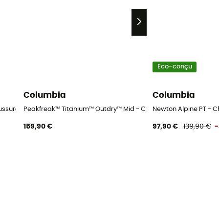
Eco-conçu
Columbia
Columbia
aussures randonnée femme
Peakfreak™ Titanium™ Outdry™ Mid - Chaussures randonnée
Newton Alpine PT -
159,90 €
97,90 €
139,90 €