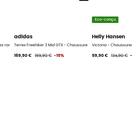
Eco-conçu
adidas
Helly Hansen
res randonnée femme
Terrex Freehiker 3 Mid GTX - Chaussures randonnée femme
Victoria - Chaussur
169,90 €
199,90 €
-15%
59,90 €
134,90 €