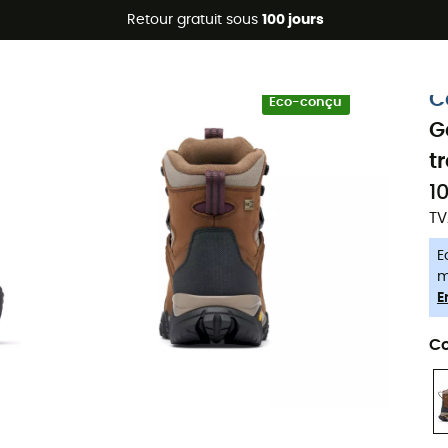
Promos d'été 🔥 -5 % EXTRA dès 2 produits* code Summer5
Retour gratuit sous
100 jours
-5% Extra - Code Summer5
C
Eco-conçu
G
t
1
TV
E
m
E
Co