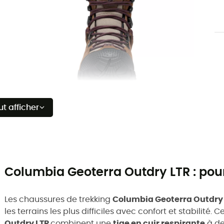
ut afficher
Columbia Geoterra Outdry LTR : pour 
Les chaussures de trekking
Columbia Geoterra Outdry
les terrains les plus difficiles avec confort et stabilité.
Outdry LTR
combinent une
tige en cuir respirante
à de