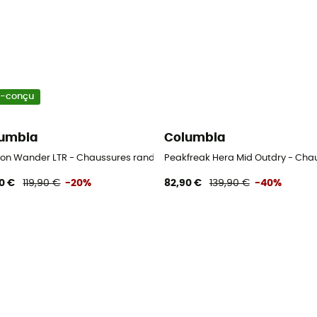
o-conçu
umbia
Columbia
ussures randonnée femme
on Wander LTR - Chaussures randonnée femme
Peakfreak Hera Mid Outdry - Ch
0 €
119,90 €
-20%
82,90 €
139,90 €
-40%