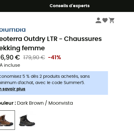
Conseils d'experts
Femme
Chaussures
Chaussures trekking femme
olumbia
eoterra Outdry LTR - Chaussures
rekking femme
06,90 €
179,90 €
-41%
A incluse
conomisez 5 % dès 2 produits achetés, sans
inimum d'achat, avec le code Summer5.
n savoir plus
uleur
:
Dark Brown / Moonvista