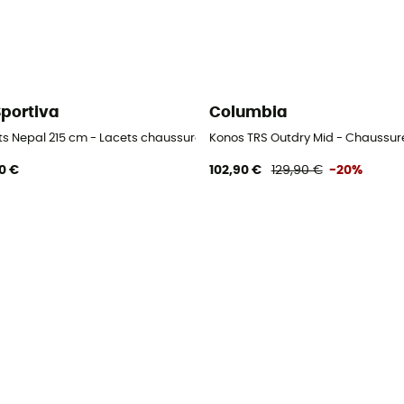
Sportiva
Columbia
ts Nepal 215 cm - Lacets chaussures alpinisme
Konos TRS Outdry Mid - Chaussu
0 €
102,90 €
129,90 €
-20%