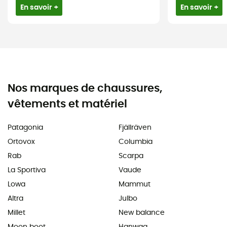
En savoir +
En savoir +
Nos marques de chaussures,
vêtements et matériel
Patagonia
Fjällräven
Ortovox
Columbia
Rab
Scarpa
La Sportiva
Vaude
Lowa
Mammut
Altra
Julbo
Millet
New balance
Moon boot
Hanwag