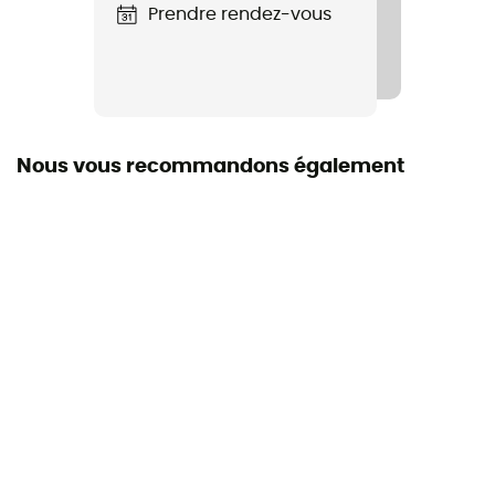
Capuche
Prendre rendez-vous
Oui
Poches
2 poches latérales à fermeture éclair
Nous vous recommandons également
Isolation
Isolation synthétique
Matière
[isolation] Thermarator™ 100 % polyester /
[principale] 100 % nylon 210T à taffetas / [doublure]
100 % polyeste
Matériau
Polyester