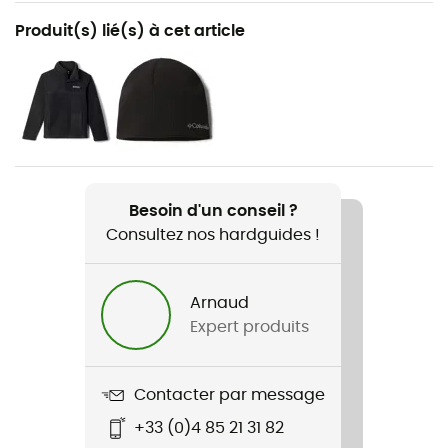
Recommandé pour
Produit(s) lié(s) à cet article
Randonnée / Trekking / Lifestyle / Sports d'hiver
Genre
Enfant
Nom du produit
Puffect Hooded Jacket
Besoin d'un conseil ?
Consultez nos hardguides !
Technologies utilisées
Thermarator™
Arnaud
Imperméabilité
Expert produits
Déperlant
Label
Contacter par message
Recyclé / PFC-Free
+33 (0)4 85 21 31 82