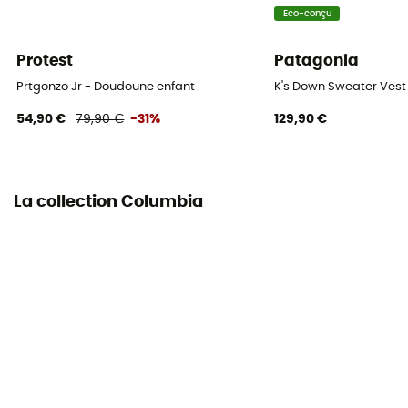
Eco-conçu
Protest
Patagonia
Prtgonzo Jr - Doudoune enfant
K's Down Sweater Ves
54,90 €
79,90 €
-31%
129,90 €
La collection Columbia