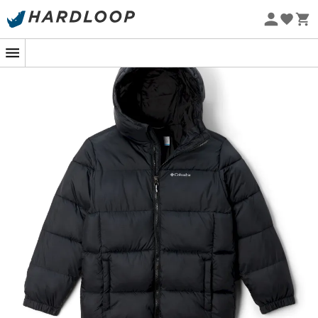
Promos d'été 🔥 -5 % EXTRA dès 2 produits* code Summer5
-5% Extra - Code Summer5
Eco-conçu
Un cocon de chaleur pour vos petits
aventuriers
Quand vos
enfants
se lancent dans leur première
expédition hivernale, la
doudoune à capuche Puffect
Hooded Jacket
de
Columbia
devient leur meilleur allié
pour affronter le
froid
avec courage. Cette doudoune