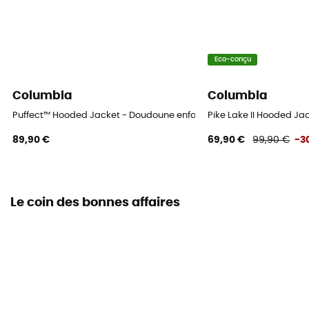
Eco-conçu
Columbia
Columbia
Puffect™ Hooded Jacket - Doudoune enfant
Pike Lake II Hooded Ja
89,90 €
69,90 €
99,90 €
-3
Le coin des bonnes affaires