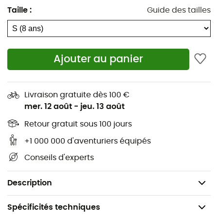
découvertes sans fin, avec
confort
et protection. Après
Taille
:
Guide des tailles
tout, l'exploration devrait toujours rimer avec plaisir et
sécurité.
Technologie Thermarator™ : Isolation synthétique
Ajouter au panier
légère 100 % polyester
Traitement déperlant (DWR) sans PFAS
respectueux de l'environnement
Livraison gratuite dès 100 €
mer. 12 août
-
jeu. 13 août
Protège-menton
Retour gratuit sous 100 jours
Poches mains zippées
+1 000 000 d'aventuriers équipés
Élastique aux poignets
Conseils d'experts
Composition : 100 % nylon 210T à taffetas, 100 %
polyester
Description
Spécificités techniques