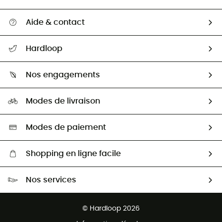
Aide & contact
Suivre mon colis
Hardloop
Retour & remboursement
Qui sommes-nous ?
Guide des tailles
Nos engagements
Carrières
Comment bien choisir ?
Notre empreinte
HardGuides
Modes de livraison
Seconde Main
Seconde main
Nos ambassadeurs
Aide & Contact
Sélection éco-responsable
Modes de paiement
Shopping en ligne facile
Livraison gratuite dès 100 €
Nos services
Retour gratuit sous 100 jours
Ventes aux groupes & club
Service client gratuit
© Hardloop 2026
Programme d'affiliation