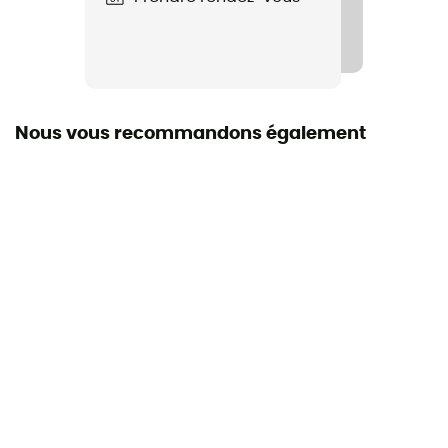
Rigidité de la semelle
Normale
Semelle intermédiaire
EVA
Nous vous recommandons également
Semelle intérieure amovible
Oui
Semelle extérieure
Vibram
Hauteur de tige
Tige mid
Label
Origine Européenne Garantie