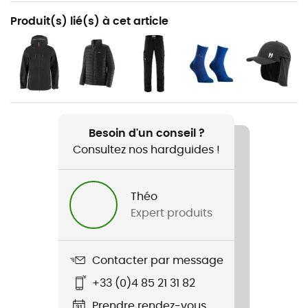
Recommandé pour
Produit(s) lié(s) à cet article
Randonnée / Trekking
Genre
Homme
Poids
2 x 590 g
Besoin d'un conseil ?
Consultez nos hardguides !
Nom du produit
Renegade GTX Mid
Théo
Expert produits
Technologies utilisées
Gore-Tex®
Contacter par message
Imperméabilité
Oui
+33 (0)4 85 21 31 82
Prendre rendez-vous