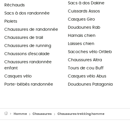
Sacs à dos Dakine
Réchauds
Cuissards Assos
Sacs à dos randonnée
Casques Giro
Piolets
Doudounes Rab
Chaussures de randonnée
Harnais chien
Chaussures de trail
Laisses chien
Chaussures de running
Sacoches vélo Ortlieb
Chaussons d'escalade
Chaussures Altra
Chaussures randonnée
enfant
Tours de cou Buff
Casques vélo
Casques vélo Abus
Porte-bébés randonnée
Doudounes Patagonia
Homme
Chaussures
Chaussures trekking homme