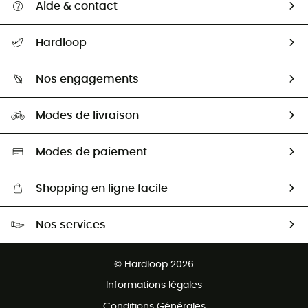
Aide & contact
Suivre mon colis
Hardloop
Retour & remboursement
Qui sommes-nous ?
Guide des tailles
Nos engagements
Carrières
Comment bien choisir ?
Notre empreinte
HardGuides
Modes de livraison
Seconde Main
Seconde main
Nos ambassadeurs
Aide & Contact
Sélection éco-responsable
Modes de paiement
Shopping en ligne facile
Livraison gratuite dès 100 €
Nos services
Retour gratuit sous 100 jours
Ventes aux groupes & club
Service client gratuit
© Hardloop 2026
Programme d'affiliation
Informations légales
Conditions Générales