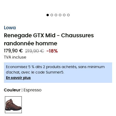
Lowa
Renegade GTX Mid - Chaussures
randonnée homme
179,90 €
219,90 €
-18%
Lowa Renegade GTX Mid : Plébiscitées
TVA incluse
pour leur confort !
Economisez 5 % dès 2 produits achetés, sans minimum
d'achat, avec le code Summer5.
Les chaussures de randonnée
Renegade GTX® Mid
pour
En savoir plus
homme
de
Lowa
incarnent l'excellence en matière de
polyvalence et de confort. Conçues pour durer, les
Couleur
:
Espresso
Renegade GTX® Mid
allient une tige robuste en
cuir
de
haute qualité à une semelle extérieure
Vibram® Evo
offrant stabilité et adhérence, idéales pour une
utilisation quotidienne ou des randonnées