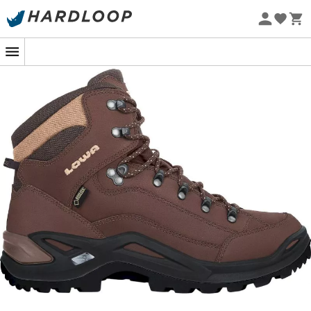
Promos d'été 🔥 -5 % EXTRA dès 2 produits* code Summer5
-5% Extra - Code Summer5
Eco-conçu