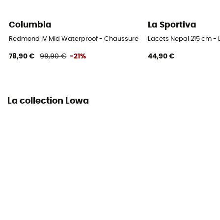
Système Fermeture
Lacets
Columbia
La Sportiva
Matière de la tige
Redmond IV Mid Waterproof - Chaussures randonnée homme
Lacets Nepal 215 cm -
Cuir nubuck
78,90 €
99,90 €
-21%
44,90 €
La collection Lowa