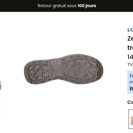
Promos d'été 🔥 -5 % EXTRA dès 2 produits* code Summer5
Retour gratuit sous
100 jours
-5% Extra - Code Summer5
L
Z
t
1
TV
E
m
E
Co