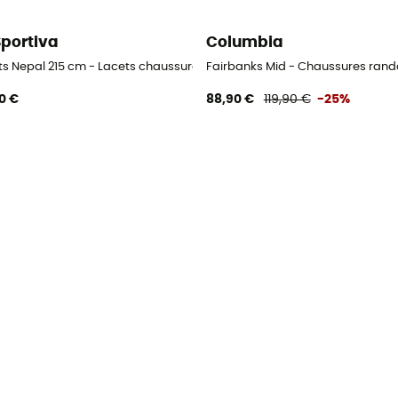
Sportiva
Columbia
andonnée homme
ts Nepal 215 cm - Lacets chaussures alpinisme
Fairbanks Mid - Chaussures ra
0 €
88,90 €
119,90 €
-25%