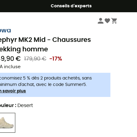
Conseils d'experts
Homme
Chaussures
Chaussures trekking homme
owa
ephyr MK2 Mid - Chaussures
rekking homme
49,90 €
179,90 €
-17%
A incluse
conomisez 5 % dès 2 produits achetés, sans
inimum d'achat, avec le code Summer5.
n savoir plus
uleur
:
Desert