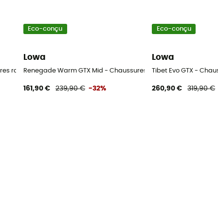
Eco-conçu
Eco-conçu
Lowa
Lowa
ures randonnée homme
Renegade Warm GTX Mid - Chaussures randonnée homme
Tibet Evo GTX - Cha
161,90 €
239,90 €
-32%
260,90 €
319,90 €