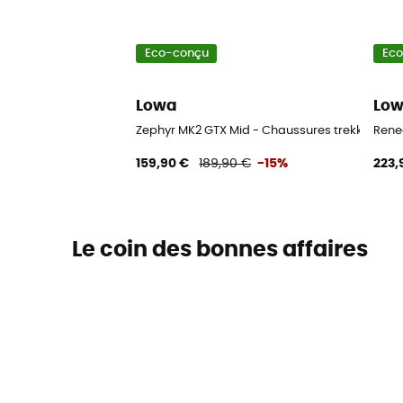
Eco-conçu
Ec
Lowa
Lo
Zephyr MK2 GTX Mid - Chaussures trekking
Rene
159,90 €
189,90 €
-15%
223,
Le coin des bonnes affaires