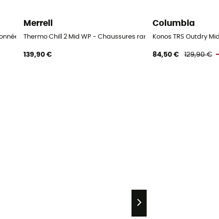
Merrell
Columbia
ndonnée homme
Thermo Chill 2 Mid WP - Chaussures randonnée homme
Konos TRS Outdry M
139,90 €
84,50 €
129,90 €