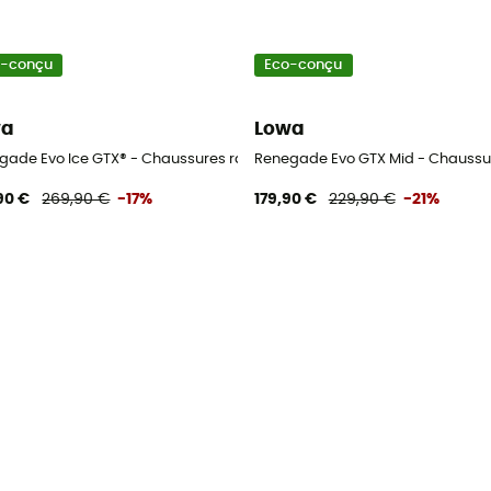
o-conçu
Eco-conçu
wa
Lowa
gade Evo Ice GTX® - Chaussures randonnée homme
Renegade Evo GTX Mid - Chauss
90 €
269,90 €
-17%
179,90 €
229,90 €
-21%