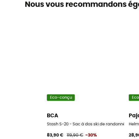
Nous vous recommandons ég
Eco-conçu
Ec
BCA
Paj
Stash S-20 - Sac à dos ski de randonnée
Helm
83,90 €
119,90 €
-30%
28,9