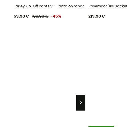
Farley Zip-Off Pants V - Pantalon randonnée convertible hom
Rosemoor 3in1 Jacket 
59,90 €
109,90 €
-45%
219,90 €