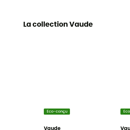
La collection Vaude
Eco-conçu
Ec
Vaude
Va