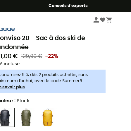
Conseils d'experts
Sports d'hiver
Equipement ski
Sacs à dos ski
aude
onviso 20 - Sac à dos ski de
andonnée
01,00 €
129,90 €
-22%
A incluse
conomisez 5 % dès 2 produits achetés, sans
inimum d'achat, avec le code Summer5.
n savoir plus
uleur
:
Black