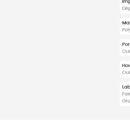
Imp
Dép
Mat
Pol
Por
Oui
Hou
Oui
Lab
Fai
Grü