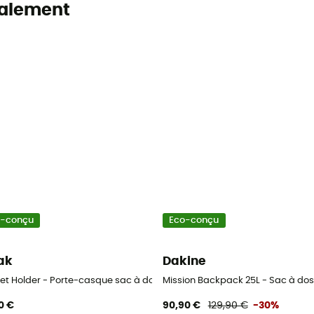
alement
o-conçu
Eco-conçu
ak
Dakine
et Holder - Porte-casque sac à dos
Mission Backpack 25L - Sac à dos 
0 €
90,90 €
129,90 €
-30%