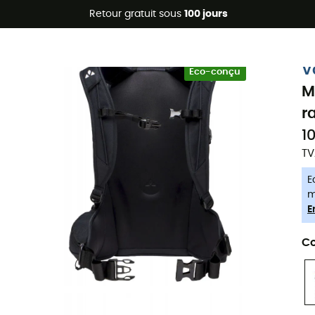
Promos d'été 🔥 -5 % EXTRA dès 2 produits* code Summer5
Retour gratuit sous
100 jours
-5% Extra - Code Summer5
V
Eco-conçu
M
r
1
TV
E
m
E
Co