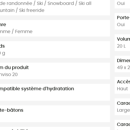
 de randonnée / Ski / Snowboard / Ski all
Oui
ntain / Ski freeride
Porte
nre
Oui
mme / Femme
Volu
ds
20 L
 g
Dime
 du produit
49 x 
viso 20
Accè
patible système d'hydratation
Haut
Carac
te-bâtons
Large
Carac