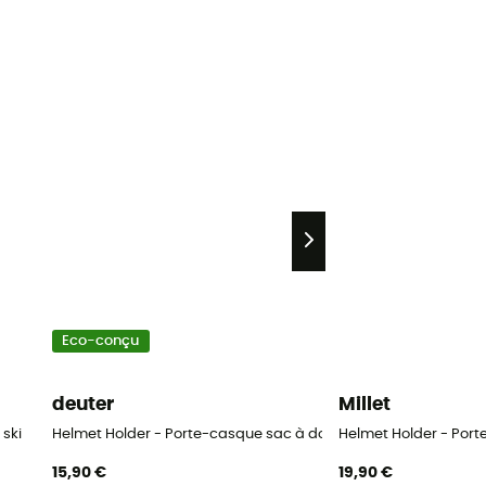
Eco-conçu
deuter
Millet
ski
Helmet Holder - Porte-casque sac à dos
Helmet Holder - Por
15,90 €
19,90 €