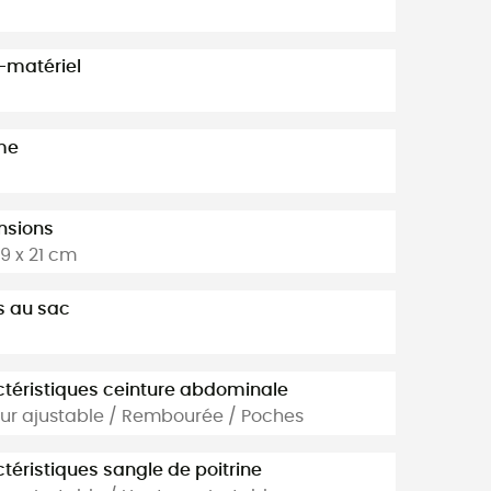
-matériel
me
nsions
29 x 21 cm
s au sac
téristiques ceinture abdominale
ur ajustable / Rembourée / Poches
téristiques sangle de poitrine