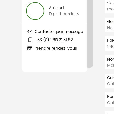
Ski
Arnaud
mou
Expert produits
Ge
Ho
Contacter par message
+33 (0)4 85 21 31 82
Poi
940
Prendre rendez-vous
Nom
Mon
Com
Oui
Por
Oui