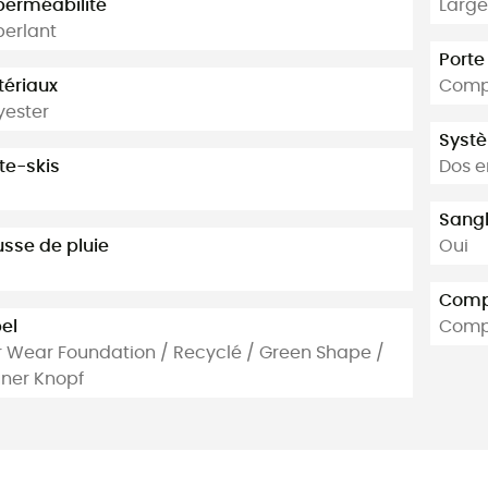
erméabilité
Large
erlant
Porte
ériaux
Comp
yester
Syst
te-skis
Dos e
Sang
sse de pluie
Oui
Comp
el
Compa
r Wear Foundation / Recyclé / Green Shape /
ner Knopf