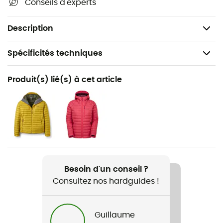
Conseils d'experts
À noter : la couleur des sacs est aléatoire, choisie
parmi une sélection de tons assortis
Description
Spécificités techniques
Recommandé pour
Produit(s) lié(s) à cet article
Randonnée / Trekking / Voyage / Bivouac
Genre
Homme / Femme
Nom du produit
Jacket Stuff Sacks
Besoin d'un conseil ?
Consultez nos hardguides !
Guillaume