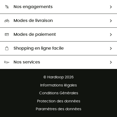
Qui sommes-nous ?
Guide des tailles
Nos engagements
Carrières
Comment bien choisir ?
Notre empreinte
HardGuides
Modes de livraison
Seconde Main
Seconde main
Nos ambassadeurs
Aide & Contact
Sélection éco-responsable
Modes de paiement
Shopping en ligne facile
Livraison gratuite dès 100 €
Nos services
Retour gratuit sous 100 jours
Ventes aux groupes & club
Service client gratuit
© Hardloop 2026
Programme d'affiliation
Informations légales
Conditions Générales
Protection des données
Paramètres des données