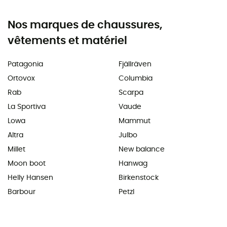
Nos marques de chaussures,
vêtements et matériel
Patagonia
Fjällräven
Ortovox
Columbia
Rab
Scarpa
La Sportiva
Vaude
Lowa
Mammut
Altra
Julbo
Millet
New balance
Moon boot
Hanwag
Helly Hansen
Birkenstock
Barbour
Petzl