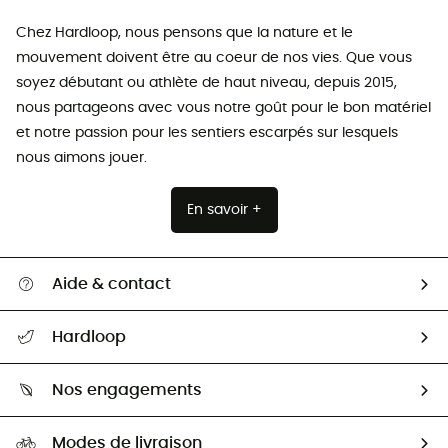
Chez Hardloop, nous pensons que la nature et le
mouvement doivent être au coeur de nos vies. Que vous
soyez débutant ou athlète de haut niveau, depuis 2015,
nous partageons avec vous notre goût pour le bon matériel
et notre passion pour les sentiers escarpés sur lesquels
nous aimons jouer.
En savoir +
Aide & contact
Suivre mon colis
Hardloop
Retour & remboursement
Qui sommes-nous ?
Guide des tailles
Nos engagements
Carrières
Comment bien choisir ?
Notre empreinte
HardGuides
Modes de livraison
Seconde Main