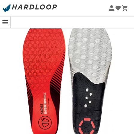
Promos d'été 🔥 -5 % EXTRA dès 2 produits* code Summer5
Ne laissez aucune chance au froid grâce
à ces semelles magiques !
Lorsque les pistes enneigées vous appellent, chaque
détail compte pour profiter pleinement de votre journée.
Les
semelles Winter 3D Performance
de
Sidas
sont des
alliées incontournables pour les mordus de ski qui
veulent allier confort et performance. Imaginez des
heures de glisse sans jamais ressentir le froid ni les
douleurs habituelles. Magique, non ?
Avec une construction 3D unique, ces semelles de ski
épousent parfaitement la forme de votre pied. Grâce à
leur
soutien anatomique
, elles vous assurent un