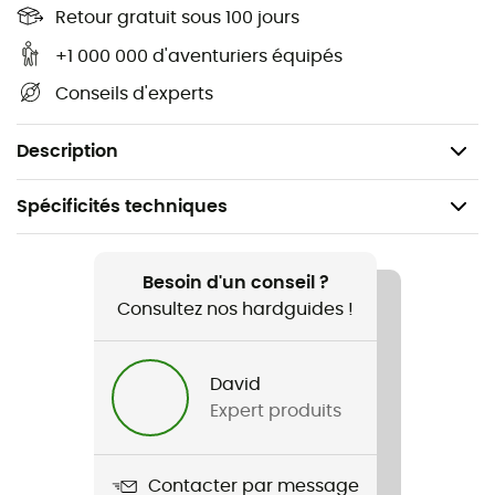
dérapant
Retour gratuit sous 100 jours
+1 000 000 d'aventuriers équipés
Film d'aluminium : isolation
Conseils d'experts
Renforts autour du talon : stabilité de l'arrière pied
Pad talon EVA : absorption des chocs
Description
Spécificités techniques
Recommandé pour
Ski alpin / Ski / Snowboard / Ski alpinisme / Ski all
Besoin d'un conseil ?
mountain / Ski freeride / Sports d'hiver
Consultez nos hardguides !
Genre
David
Homme / Femme
Expert produits
Poids
150 g
Contacter par message