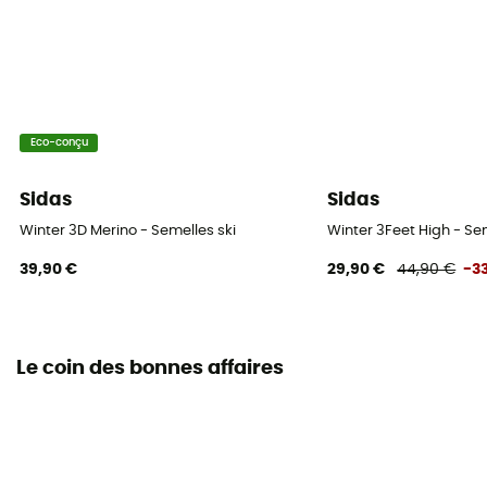
Eco-conçu
Sidas
Sidas
Winter 3D Merino - Semelles ski
Winter 3Feet High - Se
39,90 €
29,90 €
44,90 €
-3
Le coin des bonnes affaires