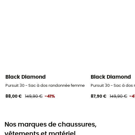
Black Diamond
Black Diamond
Pursuit 30 - Sac à dos randonnée femme
Pursuit 30 - Sac à do
88,00 €
149,90 €
-41%
87,90 €
149,90 €
-4
Nos marques de chaussures,
vêtements et matériel