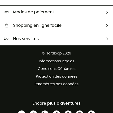
Seconde main
Nos ambassadeurs
Aide & Contact
Sélection éco-responsable
Modes de paiement
Shopping en ligne facile
Livraison gratuite dès 100 €
Nos services
Retour gratuit sous 100 jours
Ventes aux groupes & club
Service client gratuit
© Hardloop 2026
Programme d'affiliation
Informations légales
Conditions Générales
Protection des données
Paramètres des données
Encore plus d'aventures