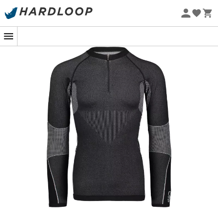
Promos d'été 🔥 -5 % EXTRA dès 2 produits* code Summer5
-5% Extra - Code Summer5
Eco-conçu