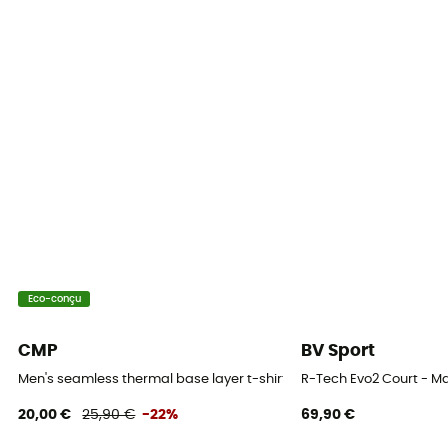
Eco-conçu
CMP
BV Sport
Men's seamless thermal base layer t-shirt - Sous-vêtement ther
R-Tech Evo2 Court - M
20,00 €
25,90 €
-22%
69,90 €