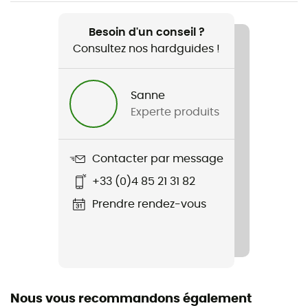
Recommandé pour
Ski
Besoin d'un conseil ?
Consultez nos hardguides !
Genre
Homme
Sanne
Experte produits
Nom du produit
Seamless base layer turtleneck top
Contacter par message
Label
+33 (0)4 85 21 31 82
Origine Européenne Garantie
Prendre rendez-vous
Nous vous recommandons également