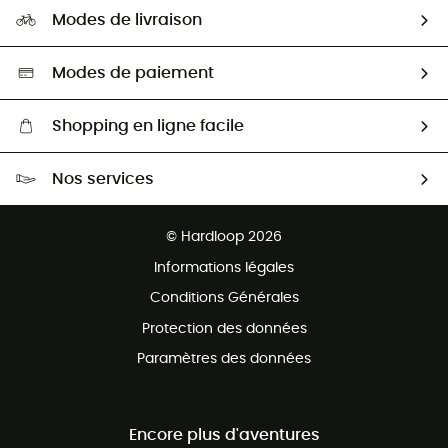
Notre empreinte
HardGuides
Modes de livraison
Seconde Main
Seconde main
Nos ambassadeurs
Aide & Contact
Sélection éco-responsable
Modes de paiement
Shopping en ligne facile
Livraison gratuite dès 100 €
Nos services
Retour gratuit sous 100 jours
Ventes aux groupes & club
Service client gratuit
© Hardloop 2026
Programme d'affiliation
Informations légales
Conditions Générales
Protection des données
Paramètres des données
Encore plus d'aventures