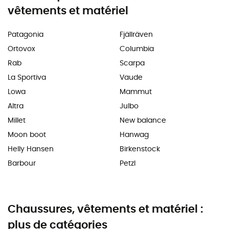
vêtements et matériel
Patagonia
Fjällräven
Ortovox
Columbia
Rab
Scarpa
La Sportiva
Vaude
Lowa
Mammut
Altra
Julbo
Millet
New balance
Moon boot
Hanwag
Helly Hansen
Birkenstock
Barbour
Petzl
Chaussures, vêtements et matériel :
plus de catégories