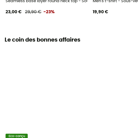
Seamless base layer round neck top - Sous-vêtement thermique
Men's t-shirt - Sous
23,00 €
29,90 €
-23%
19,90 €
Le coin des bonnes affaires
Eco-conçu