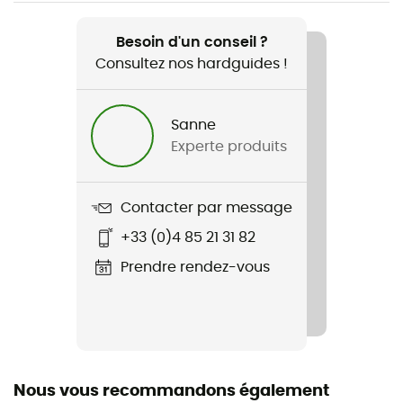
Recommandé pour
Randonnée / Ski de randonnée / Trekking / Alpinisme
Besoin d'un conseil ?
/ Ski / Snowboard / Ski de fond / Ski alpinisme / Sports
Consultez nos hardguides !
d'hiver
Sanne
Genre
Experte produits
Femme
Poids
Contacter par message
160 g
+33 (0)4 85 21 31 82
Nom du produit
Prendre rendez-vous
Women's Conduit Tights
Technologies utilisées
Thermic™ G
Nous vous recommandons également
Stretch