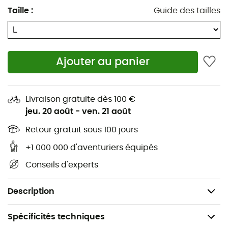
Taille
:
Guide des tailles
thermique et une aisance inégalées.
Tissu en polaire quadrillée légère qui évacue
l’humidité
Ceinture double épaisseur ajustée avec cordon de
Ajouter au panier
serrage
Genoux articulés pour une plus grande liberté de
Livraison gratuite dès 100 €
mouvement
jeu. 20 août
-
ven. 21 août
Utilisation exclusive de coutures plates pour plus
de confort
Retour gratuit sous 100 jours
Manchette de jambe double épaisseur
+1 000 000 d'aventuriers équipés
92% Recycled Polyester, 8% Elastane
Conseils d'experts
Thermic™ G (160gsm)
Poids : 160g (taille 10)
Description
Spécificités techniques