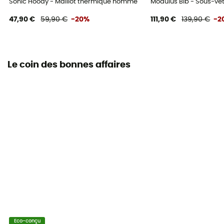
Sonic Hoody - Maillot thermique homme
Modulus Bib - Sous-v
47,90 €
59,90 €
-20%
111,90 €
139,90 €
-2
Le coin des bonnes affaires
Eco-conçu