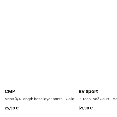
Oui
Label
Fair Wear Foundation
Protection thermique
Oui
Matières
92 % Polyester recyclé - 8 % Elasthanne
Propriétés
Isolant
CMP
BV Sport
Laine Mérinos
Non
Men's 3/4-length base layer pants - Collant thermique homme
R-Tech Evo2 Court - M
25,90 €
69,90 €
Grammage (g/m2)