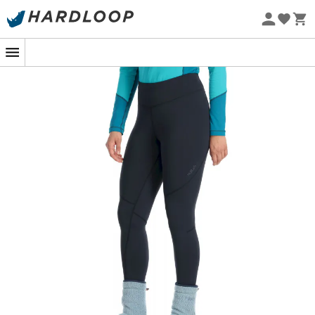
Promos d'été 🔥 -5 % EXTRA dès 2 produits* code Summer5
-5% Extra - Code Summer5
Eco-conçu
Collants Conduit Femme de Rab : Les
collants thermiques pour affronter les