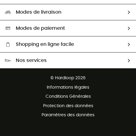
Carrières
Comment bien choisir ?
Notre empreinte
HardGuides
Modes de livraison
Seconde Main
Seconde main
Nos ambassadeurs
Aide & Contact
Sélection éco-responsable
Modes de paiement
Shopping en ligne facile
Livraison gratuite dès 100 €
Nos services
Retour gratuit sous 100 jours
Ventes aux groupes & club
Service client gratuit
© Hardloop 2026
Programme d'affiliation
Informations légales
Conditions Générales
Protection des données
Paramètres des données