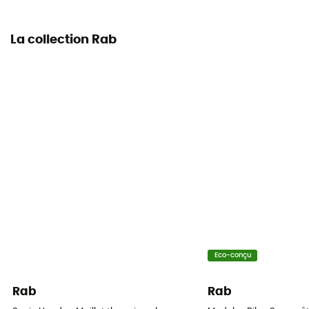
160 g/m²
La collection Rab
Eco-conçu
Rab
Rab