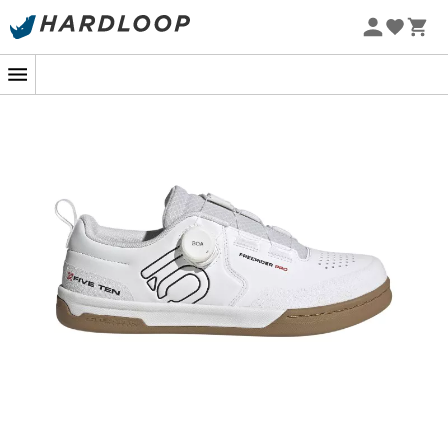
Promos d'été 🔥 -5 % EXTRA dès 2 produits* code Summer5
-5% Extra - Code Summer5