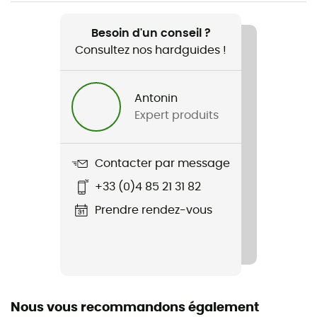
Recommandé pour
VTT
Besoin d'un conseil ?
Consultez nos hardguides !
Genre
Homme
Antonin
Expert produits
Poids
2 x 361 g
Contacter par message
Nom du produit
+33 (0)4 85 21 31 82
Freerider Pro Boa
Prendre rendez-vous
Technologies utilisées
Boa®
Semelle intermédiaire
EVA
Nous vous recommandons également