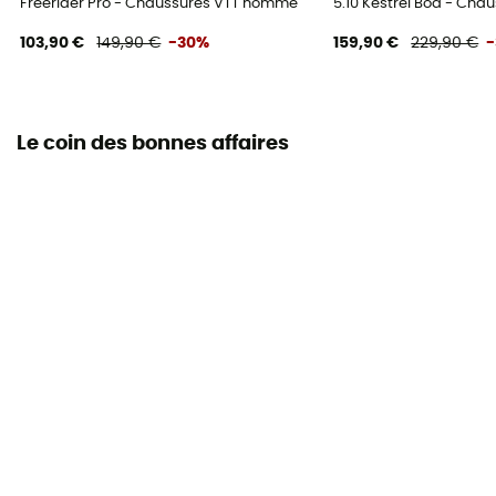
Freerider Pro - Chaussures VTT homme
5.10 Kestrel Boa - Ch
103,90 €
149,90 €
-30%
159,90 €
229,90 €
Le coin des bonnes affaires