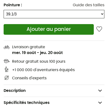
urbaines.
Pointure
:
Guide des tailles
Tige synthétique avec bout renforcé
Chaussant standard
Ajouter au panier
Système Boa® Fit pour un ajustement d'une
précision millimétrée
Doublure textile
Livraison gratuite
mer. 19 août
-
jeu. 20 août
Semelle intermédiaire en EVA
Retour gratuit sous 100 jours
Semelle extérieure en caoutchouc Stealth S1 avec
+1 000 000 d'aventuriers équipés
motif Dotty
Conseils d'experts
Drop : 8 mm
Poids : 2 x 361 g
Description
Spécificités techniques