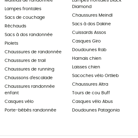
Matelas de randonnée
Lampes frontales Black
Diamond
Lampes frontales
Chaussures Meindl
Sacs de couchage
Sacs à dos Dakine
Réchauds
Cuissards Assos
Sacs à dos randonnée
Casques Giro
Piolets
Doudounes Rab
Chaussures de randonnée
Harnais chien
Chaussures de trail
Laisses chien
Chaussures de running
Sacoches vélo Ortlieb
Chaussons d'escalade
Chaussures Altra
Chaussures randonnée
enfant
Tours de cou Buff
Casques vélo
Casques vélo Abus
Porte-bébés randonnée
Doudounes Patagonia