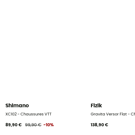
Semelle intérieure amovible
Oui
Semelle extérieure
Caoutchouc
Système Fermeture
Boa®
Compatibilité avec pédales automatiques
Non
Shimano
Fizik
XC102 - Chaussures VTT
Gravita Versor Flat - 
89,90 €
99,90 €
-10%
138,90 €