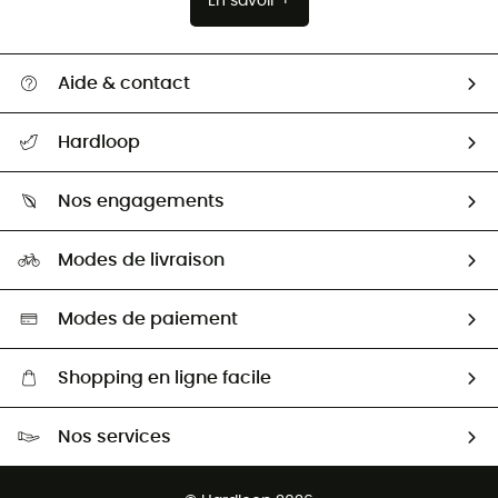
En savoir +
Aide & contact
Suivre mon colis
Hardloop
Retour & remboursement
Qui sommes-nous ?
Guide des tailles
Nos engagements
Carrières
Comment bien choisir ?
Notre empreinte
HardGuides
Modes de livraison
Seconde Main
Seconde main
Nos ambassadeurs
Aide & Contact
Sélection éco-responsable
Modes de paiement
Shopping en ligne facile
Livraison gratuite dès 100 €
Nos services
Retour gratuit sous 100 jours
Ventes aux groupes & club
Service client gratuit