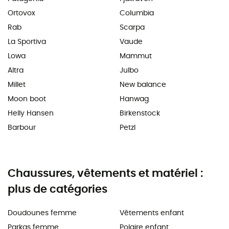
Ortovox
Columbia
Rab
Scarpa
La Sportiva
Vaude
Lowa
Mammut
Altra
Julbo
Millet
New balance
Moon boot
Hanwag
Helly Hansen
Birkenstock
Barbour
Petzl
Chaussures, vêtements et matériel :
plus de catégories
Doudounes femme
Vêtements enfant
Parkas femme
Polaire enfant