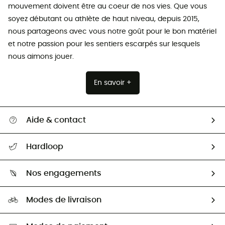
mouvement doivent être au coeur de nos vies. Que vous
soyez débutant ou athlète de haut niveau, depuis 2015,
nous partageons avec vous notre goût pour le bon matériel
et notre passion pour les sentiers escarpés sur lesquels
nous aimons jouer.
En savoir +
Aide & contact
Suivre mon colis
Hardloop
Retour & remboursement
Qui sommes-nous ?
Guide des tailles
Nos engagements
Carrières
Comment bien choisir ?
Notre empreinte
HardGuides
Modes de livraison
Seconde Main
Seconde main
Nos ambassadeurs
Aide & Contact
Sélection éco-responsable