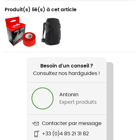
Recommandé pour
Produit(s) lié(s) à cet article
Escalade / Escalade sportive
Genre
Homme
Nom du produit
Niad Vcs
Besoin d'un conseil ?
Consultez nos hardguides !
Caractéristiques
Gomme contre-pointe
Antonin
Rigidité de la semelle
Expert produits
Moyenne
Semelle extérieure
Contacter par message
Caoutchouc / Stealth® C4™
+33 (0)4 85 21 31 82