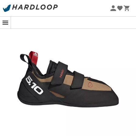
Promos d'été 🔥 -5 % EXTRA dès 2 produits* code Summer5
-5% Extra - Code Summer5