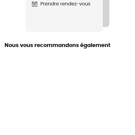
Hauteur de tige
Prendre rendez-vous
Tige basse
Système Fermeture
Velcro
Nous vous recommandons également
Matière de la tige
Synthétique
Chaussons
Chausson velcros
Largeur du pied
Étroit
Cambrure
Légère