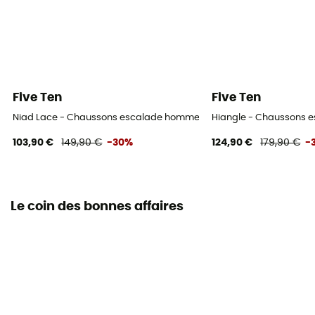
Five Ten
Five Ten
Niad Lace - Chaussons escalade homme
Hiangle - Chaussons
103,90 €
149,90 €
-30%
124,90 €
179,90 €
-
Le coin des bonnes affaires