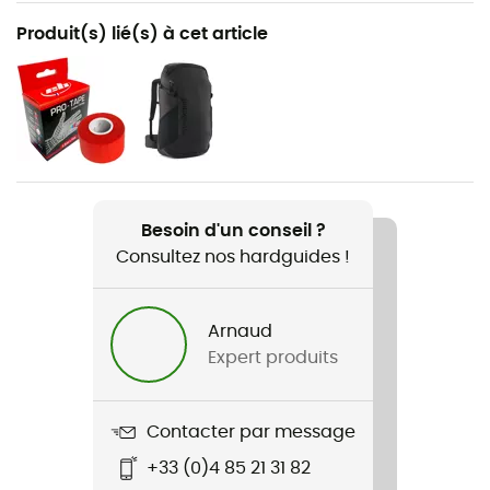
Recommandé pour
Produit(s) lié(s) à cet article
Escalade / Escalade salle / Escalade sportive
Genre
Homme
Nom du produit
Niad Lace
Besoin d'un conseil ?
Consultez nos hardguides !
Caractéristiques
Gomme contre-pointe
Arnaud
Rigidité de la semelle
Expert produits
Rigide
Semelle extérieure
Contacter par message
Caoutchouc / Stealth® C4™
+33 (0)4 85 21 31 82