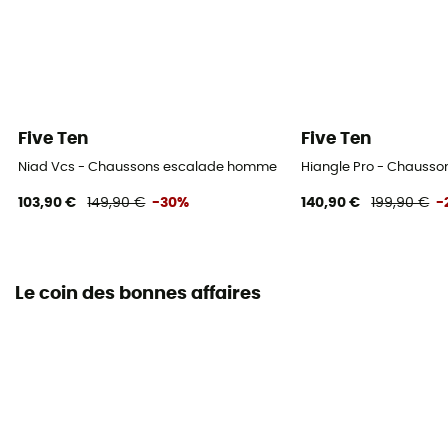
Five Ten
Five Ten
Niad Vcs - Chaussons escalade homme
Hiangle Pro - Chauss
103,90 €
149,90 €
-30%
140,90 €
199,90 €
-
Le coin des bonnes affaires