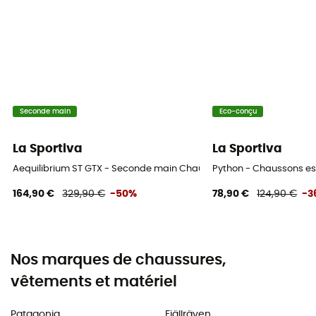
Seconde main
Eco-conçu
La Sportiva
La Sportiva
Aequilibrium ST GTX - Seconde main Chaussures alpinisme homme -
Python - Chaussons 
164,90 €
329,90 €
-50%
78,90 €
124,90 €
-3
Nos marques de chaussures,
vêtements et matériel
Patagonia
Fjällräven