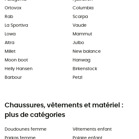
Ortovox
Columbia
Rab
Scarpa
La Sportiva
Vaude
Lowa
Mammut
Altra
Julbo
Millet
New balance
Moon boot
Hanwag
Helly Hansen
Birkenstock
Barbour
Petzl
Chaussures, vêtements et matériel :
plus de catégories
Doudounes femme
Vêtements enfant
Parkas femme
Polaire enfant