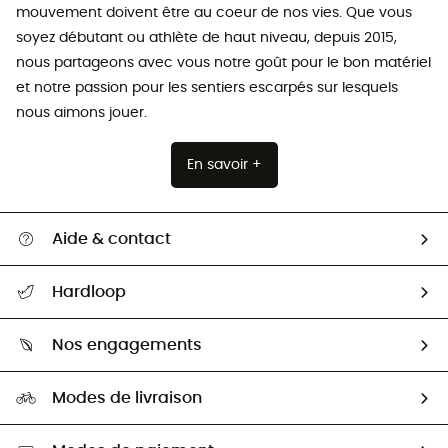
mouvement doivent être au coeur de nos vies. Que vous
soyez débutant ou athlète de haut niveau, depuis 2015,
nous partageons avec vous notre goût pour le bon matériel
et notre passion pour les sentiers escarpés sur lesquels
nous aimons jouer.
En savoir +
Aide & contact
Suivre mon colis
Hardloop
Retour & remboursement
Qui sommes-nous ?
Guide des tailles
Nos engagements
Carrières
Comment bien choisir ?
Notre empreinte
HardGuides
Modes de livraison
Seconde Main
Seconde main
Nos ambassadeurs
Aide & Contact
Sélection éco-responsable