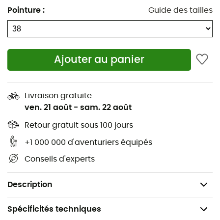
meilleures sensations, avec un maitien et un confort
Pointure
:
Guide des tailles
hors norme. En bref, que vous souhaitiez pratiquer en
intérieur ou en extérieur, vous ne pourrez plus vous
passer des
chaussons d'escalade Niad Lace
de
Five
Ten
!
Ajouter au panier
Tige en polyester doublé
Chaussant ajusté
Livraison gratuite
Fermeture à lacets
ven. 21 août
-
sam. 22 août
Talon ajusté
Retour gratuit sous 100 jours
Semelle intermédiaire rigide
+1 000 000 d'aventuriers équipés
Semelle extérieure en caoutchouc Stealth® C4™
Conseils d'experts
Avant-pied plus long en caoutchouc
Description
Spécificités techniques