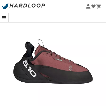
Promos d'été 🔥 -5 % EXTRA dès 2 produits* code Summer5
-5% Extra - Code Summer5