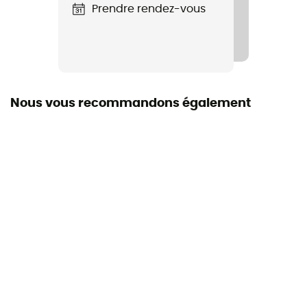
Hauteur de tige
Prendre rendez-vous
Tige basse
Système Fermeture
Lacets
Nous vous recommandons également
Matière de la tige
Polyester doublé
Chaussons
Chausson lacet
Asymétrie
Moyenne
Largeur du pied
Normal