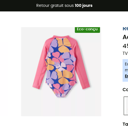
Promos d'été 🔥 -5 % EXTRA dès 2 produits* code Summer5
Retour gratuit sous
100 jours
-5% Extra - Code Summer5
R
Eco-conçu
A
4
TV
E
m
E
Co
Ta