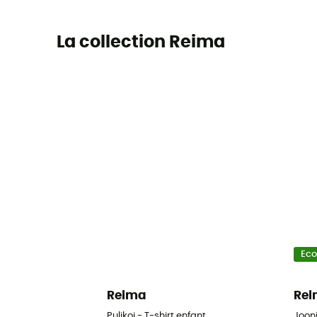
La collection Reima
Ec
Reima
Re
Pulikoi - T-shirt enfant
Jooni