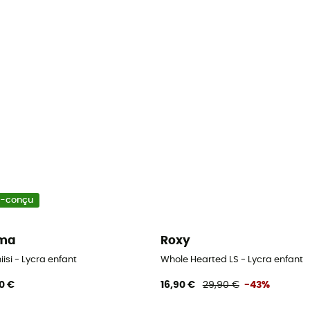
o-conçu
ima
Roxy
iisi - Lycra enfant
Whole Hearted LS - Lycra enfant
0 €
16,90 €
29,90 €
-43%