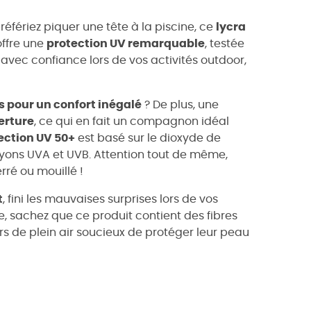
fériez piquer une tête à la piscine, ce
lycra
offre une
protection UV remarquable
, testée
e avec confiance lors de vos activités outdoor,
s pour un confort inégalé
? De plus, une
erture
, ce qui en fait un compagnon idéal
ection UV 50+
est basé sur le dioxyde de
ayons UVA et UVB. Attention tout de même,
rré ou mouillé !
t
, fini les mauvaises surprises lors de vos
, sachez que ce produit contient des fibres
rs de plein air soucieux de protéger leur peau