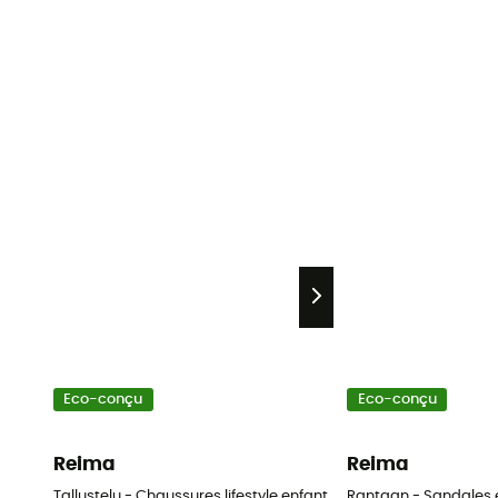
Eco-conçu
Eco-conçu
Reima
Reima
Tallustelu - Chaussures lifestyle enfant
Rantaan - Sandales 