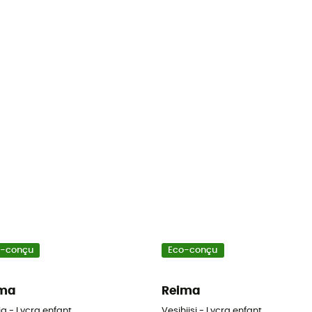
o-conçu
Eco-conçu
ima
Reima
a - Lycra enfant
Vesihiisi - Lycra enfant