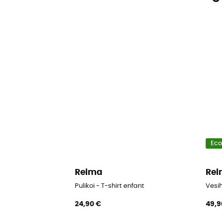
Ec
Reima
Re
Pulikoi - T-shirt enfant
Vesih
24,90 €
49,9