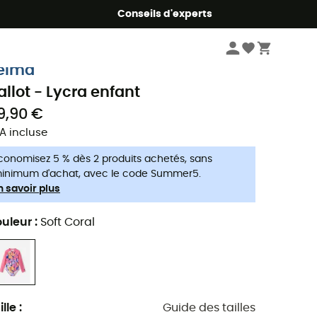
Conseils d'experts
Enfant
Vêtements enfant
Maillots de bain enfant
Lycras enfant
eima
allot - Lycra enfant
9,90 €
A incluse
conomisez 5 % dès 2 produits achetés, sans
inimum d'achat, avec le code Summer5.
n savoir plus
uleur
:
Soft Coral
ille
:
Guide des tailles