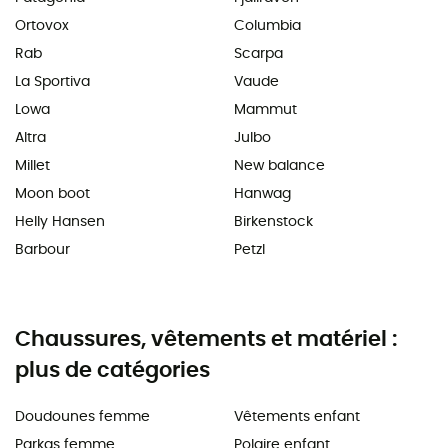
Ortovox
Columbia
Rab
Scarpa
La Sportiva
Vaude
Lowa
Mammut
Altra
Julbo
Millet
New balance
Moon boot
Hanwag
Helly Hansen
Birkenstock
Barbour
Petzl
Chaussures, vêtements et matériel :
plus de catégories
Doudounes femme
Vêtements enfant
Parkas femme
Polaire enfant