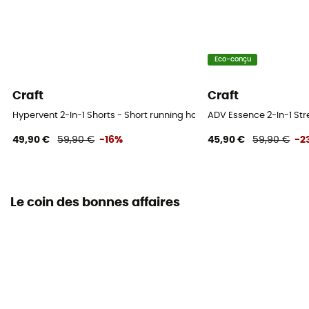
Eco-conçu
Craft
Craft
Hypervent 2-In-1 Shorts - Short running homme
ADV Essence 2-In-1 St
49,90 €
59,90 €
-16%
45,90 €
59,90 €
-2
Le coin des bonnes affaires