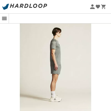
Promos d'été 🔥 -5 % EXTRA dès 2 produits* code Summer5
-5% Extra - Code Summer5
Des shorts qui en ont sous le capot !