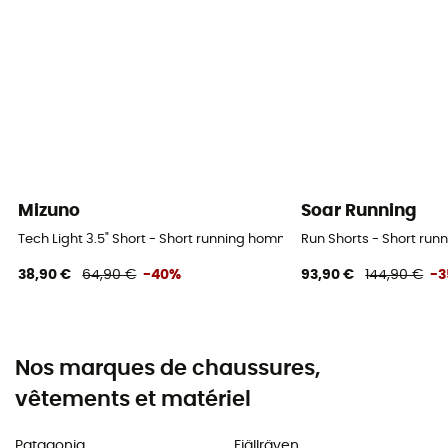
Mizuno
Soar Running
Tech Light 3.5" Short - Short running homme
Run Shorts - Short ru
38,90 €
64,90 €
-40%
93,90 €
144,90 €
-
Nos marques de chaussures,
vêtements et matériel
Patagonia
Fjällräven