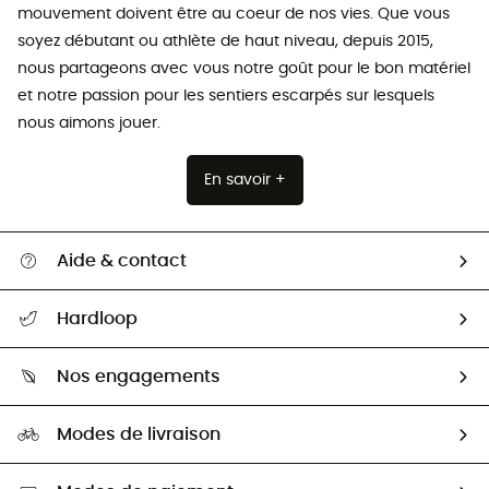
mouvement doivent être au coeur de nos vies. Que vous
soyez débutant ou athlète de haut niveau, depuis 2015,
nous partageons avec vous notre goût pour le bon matériel
et notre passion pour les sentiers escarpés sur lesquels
nous aimons jouer.
En savoir +
Aide & contact
Suivre mon colis
Hardloop
Retour & remboursement
Qui sommes-nous ?
Guide des tailles
Nos engagements
Carrières
Comment bien choisir ?
Notre empreinte
HardGuides
Modes de livraison
Seconde Main
Seconde main
Nos ambassadeurs
Aide & Contact
Sélection éco-responsable