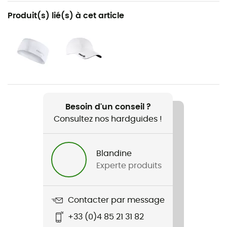
Recommandé pour
Produit(s) lié(s) à cet article
Trail / Running
Genre
Homme
Poids
120 g
Besoin d'un conseil ?
Consultez nos hardguides !
Nom du produit
Core Essence Shorts 2
Blandine
Stretch
Experte produits
Oui
Matières
Contacter par message
100 % Polyester recyclé
+33 (0)4 85 21 31 82