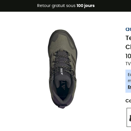
Promos d'été 🔥 -5 % EXTRA dès 2 produits* code Summer5
Retour gratuit sous
100 jours
-5% Extra - Code Summer5
a
T
C
1
TV
E
m
E
Co