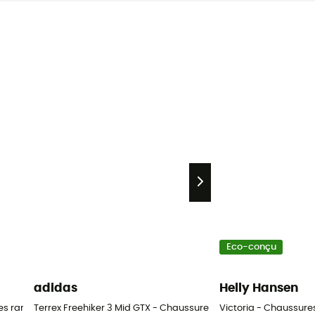
Eco-conçu
adidas
Helly Hansen
res randonnée femme
Terrex Freehiker 3 Mid GTX - Chaussures randonnée femme
Victoria - Chaussur