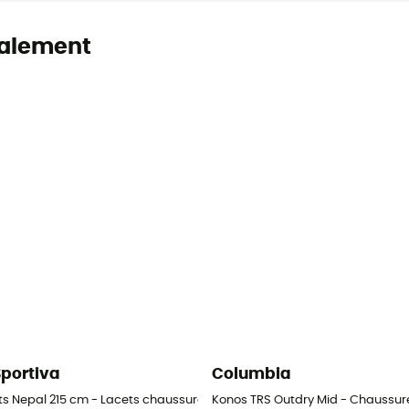
alement
Sportiva
Columbia
ts Nepal 215 cm - Lacets chaussures alpinisme
Konos TRS Outdry Mid - Chaussu