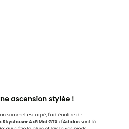
ne ascension stylée !
d'un sommet escarpé, l'adrénaline de
x Skychaser Ax5 Mid GTX
d'
Adidas
sont là
i défie la pluie et laisse vos pieds