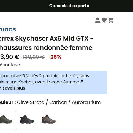
Conseils d'experts
Femme
Chaussures
Chaussures trekking femme
didas
errex Skychaser Ax5 Mid GTX -
haussures randonnée femme
03,90 €
139,90 €
-26%
A incluse
conomisez 5 % dès 2 produits achetés, sans
inimum d'achat, avec le code Summer5.
n savoir plus
uleur
:
Olive Strata / Carbon / Aurora Plum