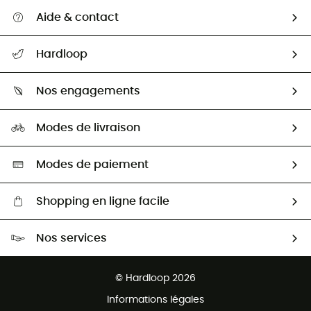
Aide & contact
Suivre mon colis
Hardloop
Retour & remboursement
Qui sommes-nous ?
Guide des tailles
Nos engagements
Carrières
Comment bien choisir ?
Notre empreinte
HardGuides
Modes de livraison
Seconde Main
Seconde main
Nos ambassadeurs
Aide & Contact
Sélection éco-responsable
Modes de paiement
Shopping en ligne facile
Livraison gratuite dès 100 €
Nos services
Retour gratuit sous 100 jours
Ventes aux groupes & club
Service client gratuit
© Hardloop 2026
Programme d'affiliation
Informations légales