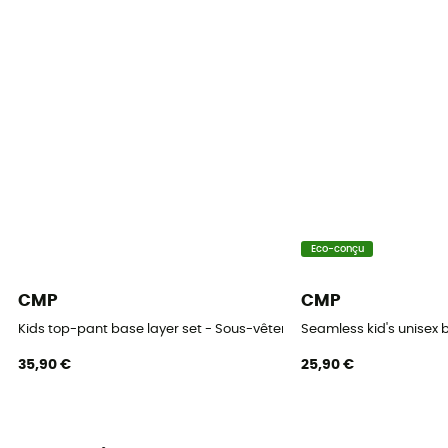
Eco-conçu
CMP
CMP
Kids top-pant base layer set - Sous-vêtement enfant
Seamless kid's unisex
35,90 €
25,90 €