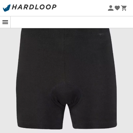
Promos d'été 🔥 -5 % EXTRA dès 2 produits* code Summer5
-5% Extra - Code Summer5