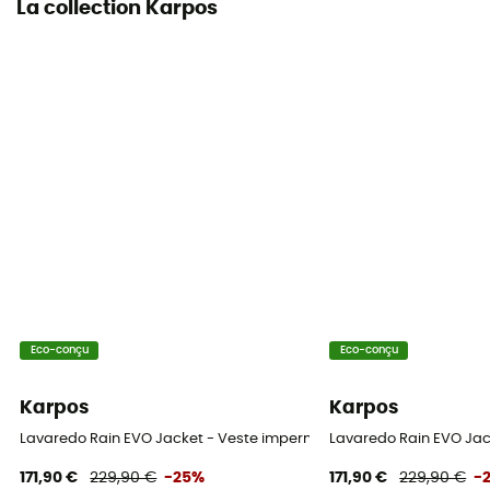
La collection Karpos
Eco-conçu
Eco-conçu
Karpos
Karpos
Lavaredo Rain EVO Jacket - Veste imperméable femme
Lavaredo Rain EVO Ja
171,90 €
229,90 €
-25%
171,90 €
229,90 €
-