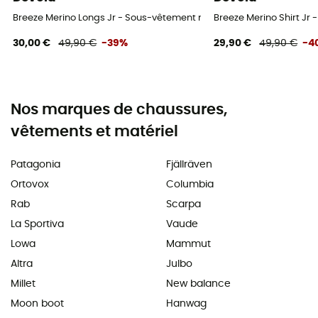
Breeze Merino Longs Jr - Sous-vêtement mérinos enfant
Breeze Merino Shirt Jr
30,00 €
49,90 €
-39%
29,90 €
49,90 €
-4
Nos marques de chaussures,
vêtements et matériel
Patagonia
Fjällräven
Ortovox
Columbia
Rab
Scarpa
La Sportiva
Vaude
Lowa
Mammut
Altra
Julbo
Millet
New balance
Moon boot
Hanwag