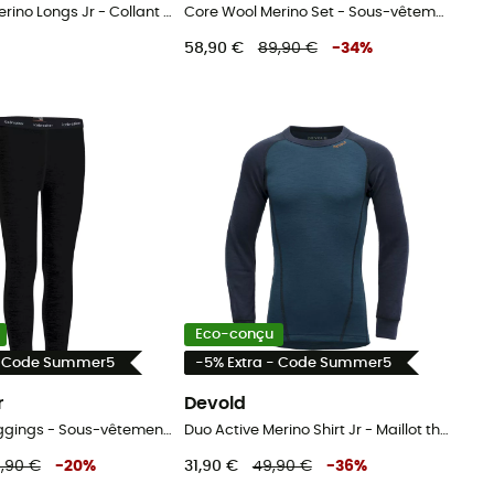
Duo Active Merino Longs Jr - Collant thermique laine mérinos enfant
Core Wool Merino Set - Sous-vêtement technique enfant
58,90 €
89,90 €
-
34
%
Eco-conçu
- Code Summer5
-5% Extra - Code Summer5
r
Devold
200 Oasis Leggings - Sous-vêtement mérinos enfant
Duo Active Merino Shirt Jr - Maillot thermique laine mérinos enfant
,90 €
-
20
%
31,90 €
49,90 €
-
36
%