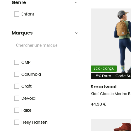
Genre
Enfant
Marques
CMP
Eco-conçu
Columbia
-5% Extra - Code 
Smartwool
Craft
Devold
44,90 €
Falke
Helly Hansen