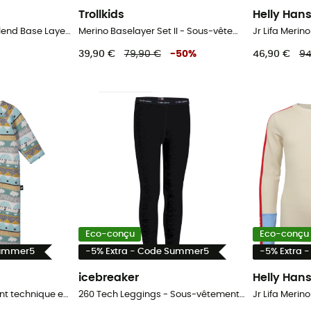
Trollkids
Helly Han
Kids' Classic Merino Blend Base Layer Crew Boxed - Sous-vêtement mérinos enfant
Merino Baselayer Set II - Sous-vêtement thermique enfant
39,90 €
79,90 €
-
50
%
46,90 €
94
Eco-conçu
Eco-conçu
Summer5
-5% Extra - Code Summer5
-5% Extra 
icebreaker
Helly Han
Mysig - Sous-vêtement technique enfant
260 Tech Leggings - Sous-vêtement mérinos enfant