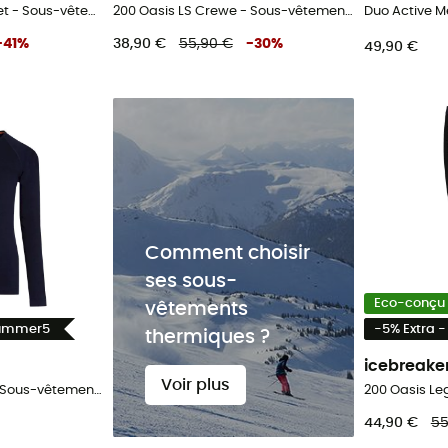
Graphic Lifa Merino Set - Sous-vêtement mérinos enfant
200 Oasis LS Crewe - Sous-vêtement mérinos enfant
-
41
%
38,90 €
55,90 €
-
30
%
49,90 €
Comment choisir
ses sous-
Eco-conçu
vêtements
Summer5
-5% Extra 
thermiques ?
icebreake
Voir plus
200 Oasis LS Crewe - Sous-vêtement mérinos enfant
44,90 €
55