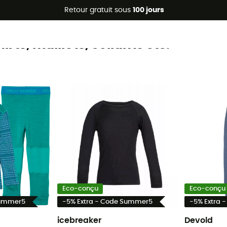
Promos d'été 🔥 -5 % EXTRA dès 2 produits* code Summer5
Retour gratuit sous
100 jours
ts, maillots, collants etc.
Eco-conçu
Eco-conçu
Summer5
-5% Extra - Code Summer5
-5% Extra 
icebreaker
Devold