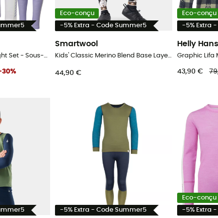
Eco-conçu
Eco-conçu
Summer5
-5% Extra - Code Summer5
-5% Extra 
Smartwool
Helly Han
Jr Lifa Merino Midweight Set - Sous-vêtement mérinos enfant
Kids' Classic Merino Blend Base Layer Bottom Boxed - Sous-vêtement mérinos enfant
-
30
%
43,90 €
79
44,90 €
Eco-conçu
Summer5
-5% Extra - Code Summer5
-5% Extra 