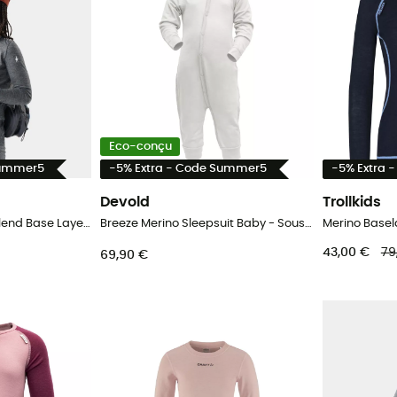
Eco-conçu
Summer5
-5% Extra - Code Summer5
-5% Extra 
Devold
Trollkids
Kids' Classic Merino Blend Base Layer Crew Boxed - Sous-vêtement mérinos enfant
Breeze Merino Sleepsuit Baby - Sous-vêtement mérinos enfant
43,00 €
79
69,90 €