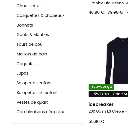
Chaussettes
46,90 €
79,90 €
Casquettes & chapeaux
Bonnets
Gants & Moufles
Tours de cou
Maillots de bain
Cagoules
Jupes
Salopettes enfant
Eco-conçu
Salopettes ski enfant
-5% Extra - Code 
Vestes de quart
icebreaker
Combinaisons néoprène
55,90 €