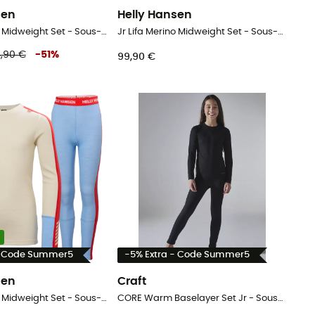
sen
Helly Hansen
Jr Lifa Merino Midweight Set - Sous-vêtement mérinos enfant
Jr Lifa Merino Midweight Set - Sous-vêtement mérinos enfant
,90 €
-
51
%
99,90 €
- Code Summer5
-5% Extra - Code Summer5
sen
Craft
Jr Lifa Merino Midweight Set - Sous-vêtement mérinos enfant
CORE Warm Baselayer Set Jr - Sous-vêtement thermique enfant