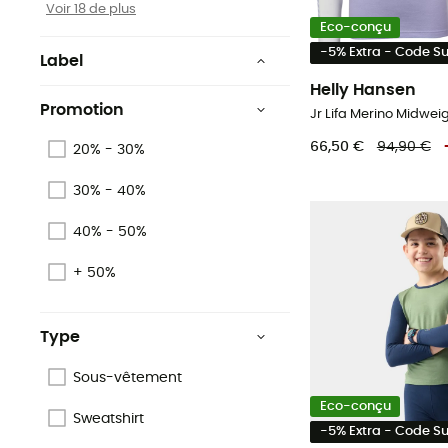
Voir 18 de plus
Eco-conçu
-5% Extra - Code 
Label
Oeko-Tex
Helly Hansen
Promotion
Fair Wear Foundation
66,50 €
94,90 €
20% - 30%
ZQ Merino
30% - 40%
Origine Européenne
Garantie
40% - 50%
PFC-Free
+ 50%
Fair Trade Certified™
Type
Voir 2 de plus
Sous-vêtement
Eco-conçu
Sweatshirt
-5% Extra - Code 