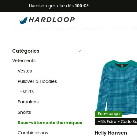
Livraison gratuite dès
100 €*
Sous-vêtements thermiques enfant
Enfant
Vêtements enfant
Sous-vêtements enfant - Tee-shir
Catégories
Vêtements
Vestes
Pullover & Hoodies
T-shirts
Pantalons
Shorts
Eco-conçu
-5% Extra - Code 
Sous-vêtements thermiques
Helly Hansen
Combinaisons