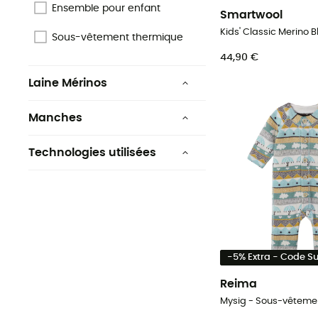
Ensemble pour enfant
Smartwool
Sous-vêtement thermique
44,90 €
Laine Mérinos
Non
Manches
Oui
Longues
Technologies utilisées
Thermolite®
LIFA® MÉRINOS
ZeroScent
-5% Extra - Code 
Total Easy Care
Reima