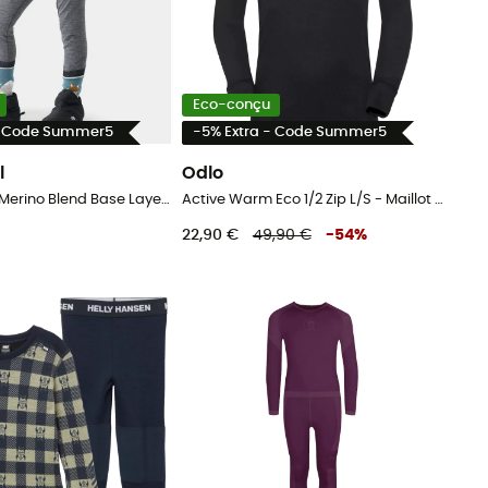
Eco-conçu
- Code Summer5
-5% Extra - Code Summer5
l
Odlo
Kids' Classic Merino Blend Base Layer Bottom Boxed - Sous-vêtement mérinos enfant
Active Warm Eco 1/2 Zip L/S - Maillot thermique enfant
22,90 €
49,90 €
-
54
%