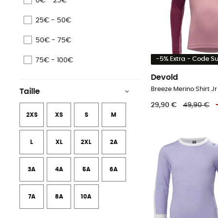
0€ - 25€
25€ - 50€
50€ - 75€
-5% Extra - Code 
75€ - 100€
Devold
Taille
29,90 €
49,90 €
2XS
XS
S
M
L
XL
2XL
2A
3A
4A
5A
6A
7A
8A
10A