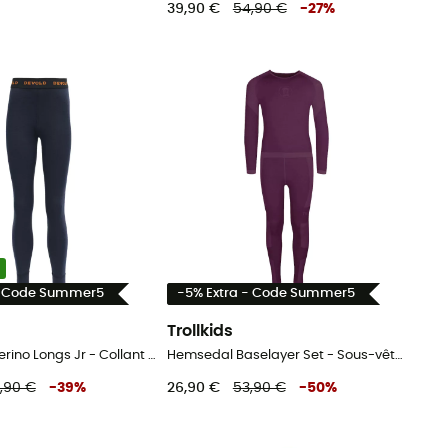
39,90 €
54,90 €
-
27
%
- Code Summer5
-5% Extra - Code Summer5
Trollkids
Duo Active Merino Longs Jr - Collant thermique laine mérinos enfant
Hemsedal Baselayer Set - Sous-vêtement enfant
,90 €
-
39
%
26,90 €
53,90 €
-
50
%