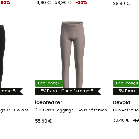
-
60
%
41,90 €
59,90 €
-
30
%
99,90 €
Eco-conçu
Eco-conçu
Summer5
-5% Extra - Code Summer5
-5% Extra 
icebreaker
Devold
Duo Active Merino Longs Jr - Collant thermique laine mérinos enfant
200 Oasis Leggings - Sous-vêtement mérinos enfant
30,40 €
49
55,90 €