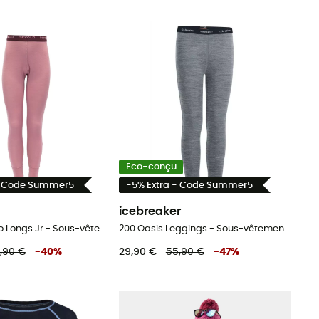
Eco-conçu
- Code Summer5
-5% Extra - Code Summer5
icebreaker
Breeze Merino Longs Jr - Sous-vêtement mérinos enfant
200 Oasis Leggings - Sous-vêtement mérinos enfant
,90 €
-
40
%
29,90 €
55,90 €
-
47
%