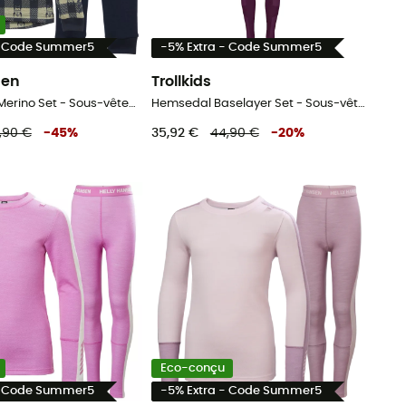
- Code Summer5
-5% Extra - Code Summer5
sen
Trollkids
Graphic Lifa Merino Set - Sous-vêtement mérinos enfant
Hemsedal Baselayer Set - Sous-vêtement enfant
,90 €
-
45
%
35,92 €
44,90 €
-
20
%
Eco-conçu
- Code Summer5
-5% Extra - Code Summer5