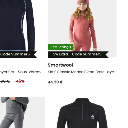
Eco-conçu
- Code Summer5
-5% Extra - Code Summer5
Smartwool
Merino Baselayer Set - Sous-vêtement mérinos enfant
Kids' Classic Merino Blend Base Layer Crew Boxed - Sous-vêtement mérinos enfant
,90 €
-
46
%
44,90 €