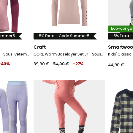
Eco-conçu
Summer5
-5% Extra - Code Summer5
-5% Extra 
Craft
Smartwoo
Breeze Merino Shirt Jr - Sous-vêtement mérinos enfant
CORE Warm Baselayer Set Jr - Sous-vêtement thermique enfant
-
40
%
39,90 €
54,90 €
-
27
%
44,90 €