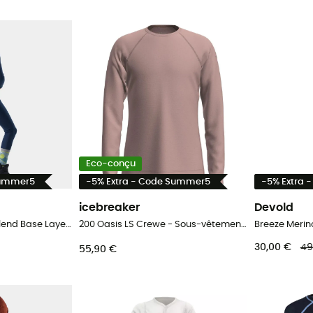
Eco-conçu
Summer5
-5% Extra - Code Summer5
-5% Extra 
icebreaker
Devold
Kids' Classic Merino Blend Base Layer Bottom Boxed - Sous-vêtement mérinos enfant
200 Oasis LS Crewe - Sous-vêtement mérinos enfant
30,00 €
49
55,90 €