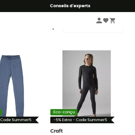
Conseils d'experts
Trier par
Eco-conçu
- Code Summer5
-5% Extra - Code Summer5
Craft