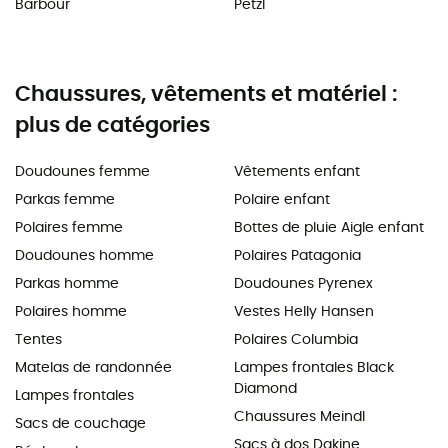
Barbour
Petzl
Chaussures, vêtements et matériel :
plus de catégories
Doudounes femme
Vêtements enfant
Parkas femme
Polaire enfant
Polaires femme
Bottes de pluie Aigle enfant
Doudounes homme
Polaires Patagonia
Parkas homme
Doudounes Pyrenex
Polaires homme
Vestes Helly Hansen
Tentes
Polaires Columbia
Matelas de randonnée
Lampes frontales Black
Diamond
Lampes frontales
Chaussures Meindl
Sacs de couchage
Sacs à dos Dakine