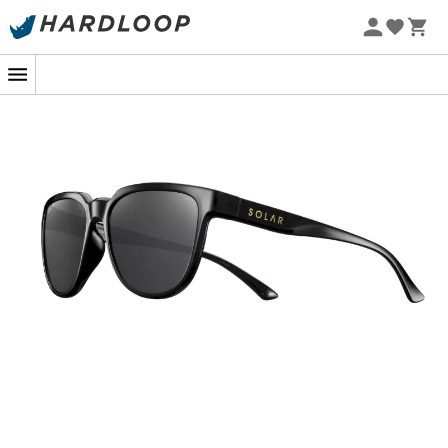
Promos d'été 🔥 -5 % EXTRA dès 2 produits* code Summer5
-5% Extra - Code Summer5