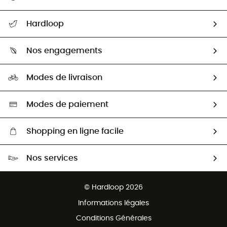
Suivre mon colis
Hardloop
Retour & remboursement
Qui sommes-nous ?
Guide des tailles
Nos engagements
Carrières
Comment bien choisir ?
Notre empreinte
HardGuides
Modes de livraison
Seconde Main
Seconde main
Nos ambassadeurs
Aide & Contact
Sélection éco-responsable
Modes de paiement
Shopping en ligne facile
Livraison gratuite dès 100 €
Nos services
Retour gratuit sous 100 jours
Ventes aux groupes & club
Service client gratuit
© Hardloop 2026
Programme d'affiliation
Informations légales
Conditions Générales