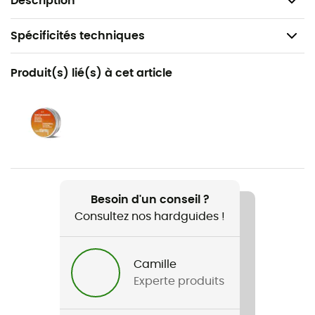
Description
Spécificités techniques
Recommandé pour
Produit(s) lié(s) à cet article
Trail / Running / Vélo / Vélo de route / Multi-activités
Genre
Homme / Femme
Poids
23 g
Besoin d'un conseil ?
Consultez nos hardguides !
Nom du produit
Frequency Spectron 3
Camille
Matériaux
Experte produits
Polymère bio-sourcé Rilsan®