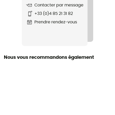
Label
Contacter par message
Origine Européenne Garantie
+33 (0)4 85 21 31 82
Catégorie
Prendre rendez-vous
Catégorie 3
Matériau du verre
Polycarbonate
Nous vous recommandons également
Hauteur des verres
49 mm
Largeur de la monture
130 mm
Équipement de protection individuelle
EPI - Classe 1