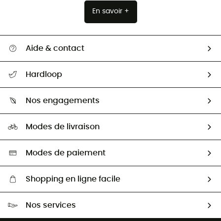
En savoir +
Aide & contact
Suivre mon colis
Hardloop
Retour & remboursement
Qui sommes-nous ?
Guide des tailles
Nos engagements
Carrières
Comment bien choisir ?
Notre empreinte
HardGuides
Modes de livraison
Seconde Main
Seconde main
Nos ambassadeurs
Aide & Contact
Sélection éco-responsable
Modes de paiement
Shopping en ligne facile
Livraison gratuite dès 100 €
Nos services
Retour gratuit sous 100 jours