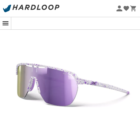
la découpe des verres
Promos d'été 🔥 -5 % EXTRA dès 2 produits* code Summer5
Grip Nose : Insert souple antichoc et adhérent au
niveau du nez
-5% Extra - Code Summer5
Eco-conçu
Branches Fines Flexibles : Branches fines
enveloppantes qui offrent un confort et ajustement
optimal
Monture Rilsan® à base de ricin
Hauteur des Verres (mm) : 49
Ecart (mm) : 13
Longueur des Branches (mm) : 123
Base : 5
Calibre (mm) : 130
Charnières : Non
Poids : 23 g
Ces lunettes sont proposées avec le verre :